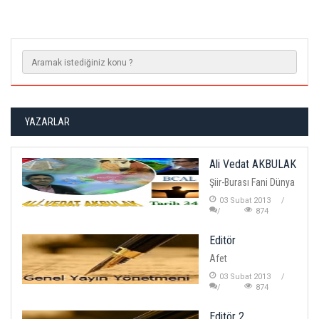
YAZARLAR
Ali Vedat AKBULAK
Şiir-Burası Fani Dünya
03 Subat 2013
874
Editör
Afet
03 Subat 2013
874
Editör 2