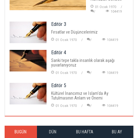
01 Ocak 1970
104419
Editör 3
Fırsatlar ve Düşüncelerimiz
01 Ocak 1970
104419
Editör 4
Sanki tepe takla insanlık olarak aşağı
yuvarlanıyoruz
01 Ocak 1970
104419
Editör 5
Kültürel İnancımız ve İslam'da Ay
Tutulmasının Anlam ve Önemi
01 Ocak 1970
104419
BUGÜN
DÜN
BU HAFTA
BU AY