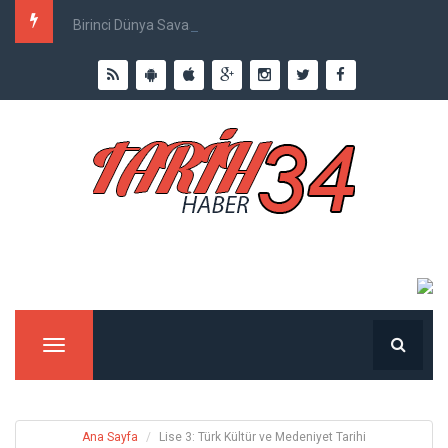
Birinci Dünya Savaşı`nda Ne Kadar İnsan Öldü?
Menu
Ana Sayfa
Lise 3: Türk Kültür ve Medeniyet Tarihi