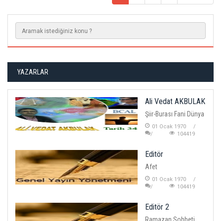
YAZARLAR
Ali Vedat AKBULAK
Şiir-Burası Fani Dünya
01 Ocak 1970
104419
Editör
Afet
01 Ocak 1970
104419
Editör 2
Ramazan Sohbeti