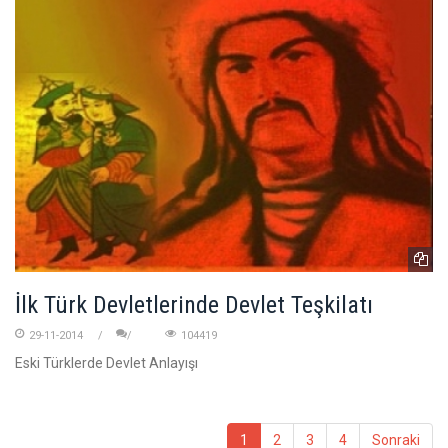
İlk Türk Devletlerinde Devlet Teşkilatı
29-11-2014
104419
Eski Türklerde Devlet Anlayışı
1
2
3
4
Sonraki