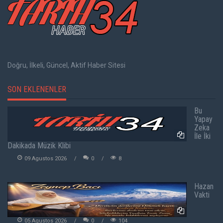
Doğru, İlkeli, Güncel, Aktif Haber Sitesi
SON EKLENENLER
Bu
Yapay
Zeka
İle İki
Dakikada Müzik Klibi
09 Agustos 2026
0
8
Hazan
Vakti
05 Agustos 2026
0
104