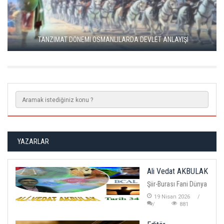
İLK MÜSLÜMAN TÜRKLERDE DEVLET TEŞKILATI
YAZARLAR
Ali Vedat AKBULAK
Şiir-Burası Fani Dünya
19 Nisan 2026
881