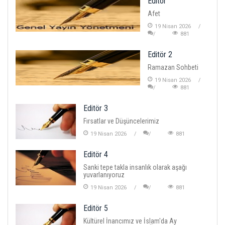
Editör
Afet
19 Nisan 2026
881
Editör 2
Ramazan Sohbeti
19 Nisan 2026
881
Editör 3
Fırsatlar ve Düşüncelerimiz
19 Nisan 2026
881
Editör 4
Sanki tepe takla insanlık olarak aşağı
yuvarlanıyoruz
19 Nisan 2026
881
Editör 5
Kültürel İnancımız ve İslam'da Ay