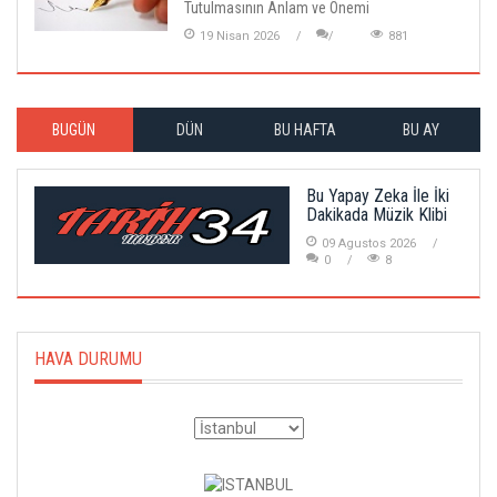
Tutulmasının Anlam ve Önemi
19 Nisan 2026
881
BUGÜN
DÜN
BU HAFTA
BU AY
Bu Yapay Zeka İle İki
Dakikada Müzik Klibi
09 Agustos 2026
0
8
HAVA DURUMU