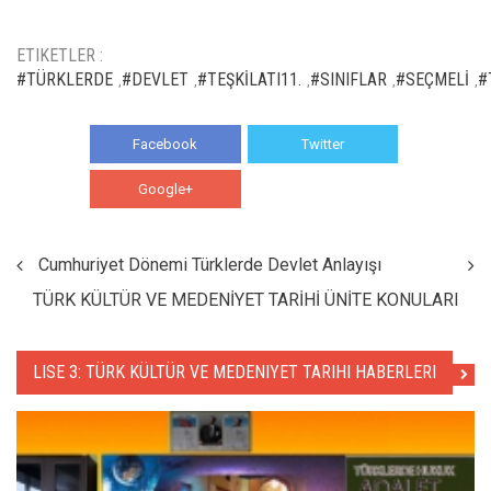
ETIKETLER :
#TÜRKLERDE
#DEVLET
#TEŞKİLATI11.
#SINIFLAR
#SEÇMELİ
#
,
,
,
,
,
Facebook
Twitter
Google+
WhatsApp
Cumhuriyet Dönemi Türklerde Devlet Anlayışı
TÜRK KÜLTÜR VE MEDENİYET TARİHİ ÜNİTE KONULARI
LISE 3: TÜRK KÜLTÜR VE MEDENIYET TARIHI HABERLERI