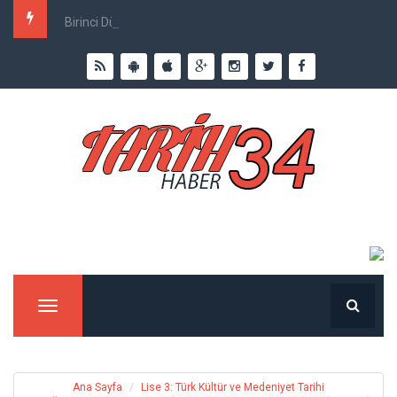
Birinci Dünya Savaşı`nda Ne Kadar İnsan Öldü?
Menu
Ana Sayfa
Lise 3: Türk Kültür ve Medeniyet Tarihi