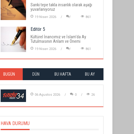
Sanki tepe takla insanlık olarak aşağı
yuvarlanıyoruz
19 Nisan 2026
861
Editör 5
Kültürel İnancımız ve İslam'da Ay
Tutulmasının Anlam ve Önemi
19 Nisan 2026
861
BUGÜN
DÜN
BU HAFTA
BU AY
06 Agustos 2026
0
26
HAVA DURUMU