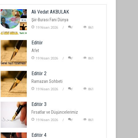
Ali Vedat AKBULAK
Şiir-Burası Fani Dünya
19 Nisan 2026
861
Editör
Afet
19 Nisan 2026
861
Editör 2
Ramazan Sohbeti
19 Nisan 2026
861
Editör 3
Fırsatlar ve Düşüncelerimiz
19 Nisan 2026
861
Editör 4