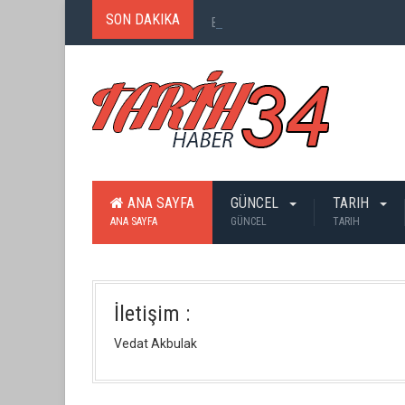
SON DAKIKA
Birinci Dünya Savaşı`nda Ne Kadar
ANA SAYFA
GÜNCEL
TARIH
ANA SAYFA
GÜNCEL
TARIH
İletişim :
Vedat Akbulak