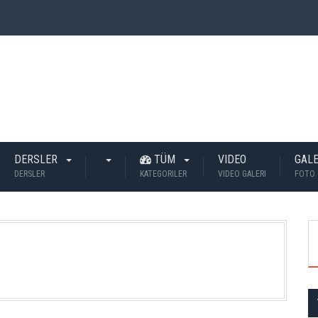
 İnsan Öldü?
DERSLER
TÜM
VIDEO
GALE
DERSLER
KATEGORILER
VIDEO GALERI
FOTO 