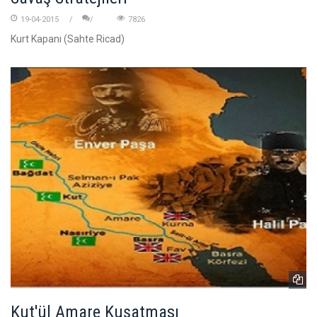
19-04-2015
7826
Kurt Kapanı (Sahte Ricad)
Kut'ül Amare Kuşatması