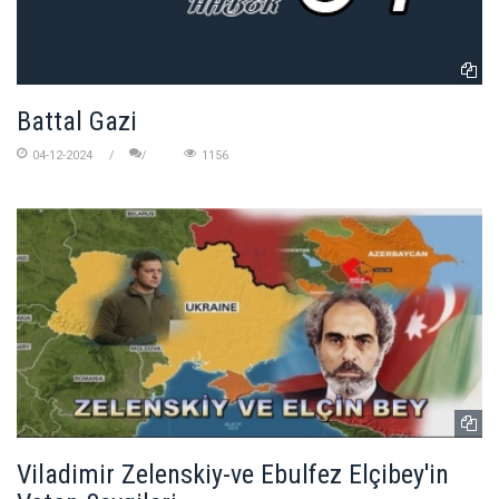
Battal Gazi
04-12-2024
1156
Viladimir Zelenskiy-ve Ebulfez Elçibey'in