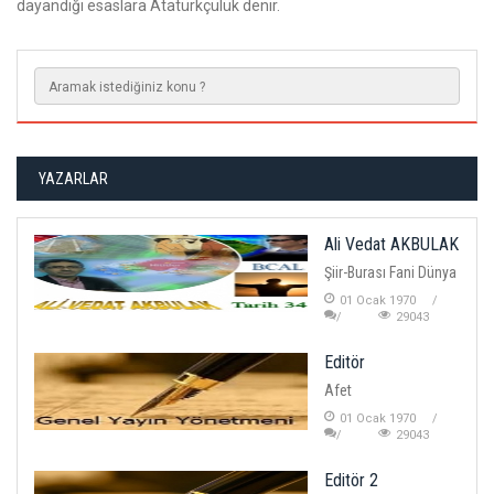
dayandığı esaslara Atatürkçülük denir.
YAZARLAR
Ali Vedat AKBULAK
Şiir-Burası Fani Dünya
01 Ocak 1970
29043
Editör
Afet
01 Ocak 1970
29043
Editör 2