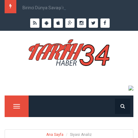
Birinci Dünya Savaşı`nda Ne Kadar İnsan Öldü?
Menu
Ana Sayfa
Siyasi Analiz