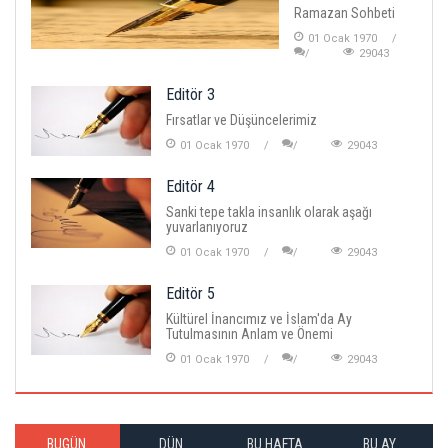
Ramazan Sohbeti
01 Ocak 1970
29043
Editör 3
Fırsatlar ve Düşüncelerimiz
01 Ocak 1970
29043
Editör 4
Sanki tepe takla insanlık olarak aşağı
yuvarlanıyoruz
01 Ocak 1970
29043
Editör 5
Kültürel İnancımız ve İslam'da Ay
Tutulmasının Anlam ve Önemi
01 Ocak 1970
29043
BUGÜN
DÜN
BU HAFTA
BU AY