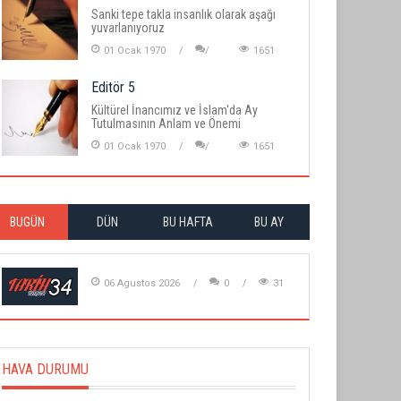
Sanki tepe takla insanlık olarak aşağı
yuvarlanıyoruz
01 Ocak 1970
1651
Editör 5
Kültürel İnancımız ve İslam'da Ay
Tutulmasının Anlam ve Önemi
01 Ocak 1970
1651
BUGÜN
DÜN
BU HAFTA
BU AY
06 Agustos 2026
0
31
HAVA DURUMU