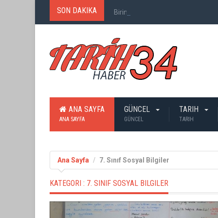
SON DAKIKA
Birinci Dünya Savaşı`nda Ne Kadar
ANA SAYFA
GÜNCEL
TARIH
ANA SAYFA
GÜNCEL
TARIH
Ana Sayfa
7. Sınıf Sosyal Bilgiler
KATEGORI :
7. SINIF SOSYAL BILGILER