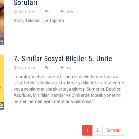
Soruları
26-11-2024
1528
Bilim, Teknoloji ve Toplum
7. Sınıflar Sosyal Bilgiler 5. Ünite
26-11-2024
1651
Toprak yönetimi tarihte bilinen ilk devletlerden beri var.
Ufak tefek farklılıklara ikta, tımar şeklinde bir örgütlenme
veya yapılanma olarak ortaya çıkmış. Sümerler, Babiller,
Asurlular, Mısırlılar, İranlılar ve Çinlilerde toprak yönetimi
hemen hemen ayın metotlarla işlenmiştir.
1
2
Sonraki