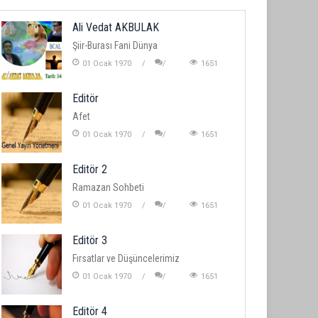
Ali Vedat AKBULAK
Şiir-Burası Fani Dünya
01 Ocak 1970
1651
Editör
Afet
01 Ocak 1970
1651
Editör 2
Ramazan Sohbeti
01 Ocak 1970
1651
Editör 3
Fırsatlar ve Düşüncelerimiz
01 Ocak 1970
1651
Editör 4