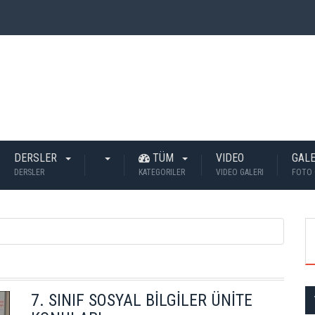
 İnsan Öldü?
DERSLER
TÜM
VIDEO
GALE
DERSLER
KATEGORILER
VIDEO GALERI
FOTO 
7. SINIF SOSYAL BİLGİLER ÜNİTE