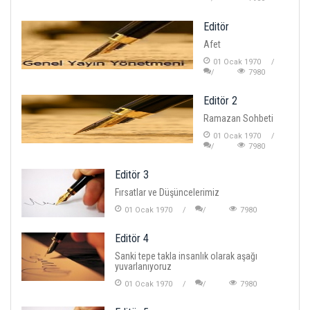
Editör
Afet
01 Ocak 1970
7980
Editör 2
Ramazan Sohbeti
01 Ocak 1970
7980
Editör 3
Fırsatlar ve Düşüncelerimiz
01 Ocak 1970
7980
Editör 4
Sanki tepe takla insanlık olarak aşağı
yuvarlanıyoruz
01 Ocak 1970
7980