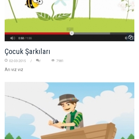
Çocuk Şarkıları
02-03-2015
7981
Arı vız vız