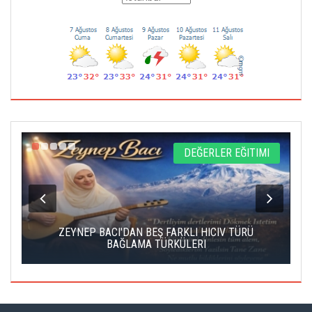
L
DEĞERLER EĞITIMI
ZEYNEP BACI'DAN BEŞ FARKLI HICIV TÜRÜ
BAĞLAMA TÜRKÜLERI