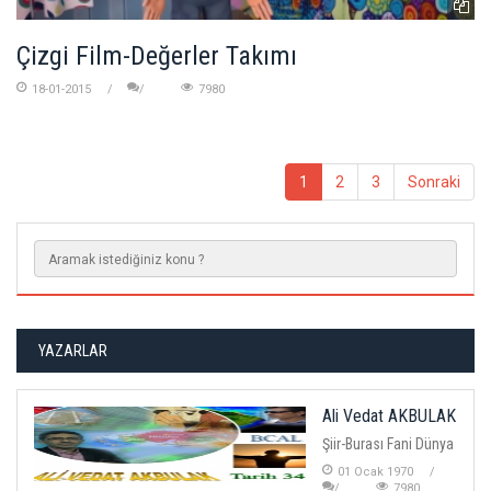
Çizgi Film-Değerler Takımı
18-01-2015
7980
1
2
3
Sonraki
YAZARLAR
Ali Vedat AKBULAK
Şiir-Burası Fani Dünya
01 Ocak 1970
7980