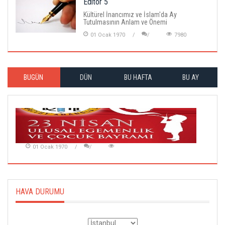
Editör 5
Kültürel İnancımız ve İslam'da Ay
Tutulmasının Anlam ve Önemi
01 Ocak 1970
7980
BUGÜN
DÜN
BU HAFTA
BU AY
01 Ocak 1970
HAVA DURUMU