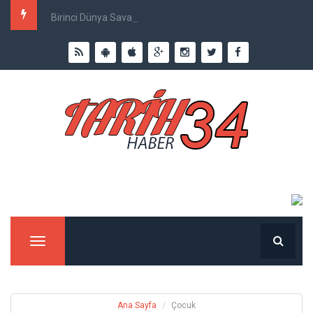
Birinci Dünya Savaşı`nda Ne Kadar İnsan Öldü?
Menu
Ana Sayfa
Çocuk