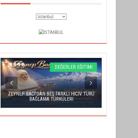
DEĞERLER EĞITIMI
ZEYNEP BACI'DAN BEŞ FARKLI HICIV TÜRÜ
YAHUDI İS
BAĞLAMA TÜRKÜLERI
S