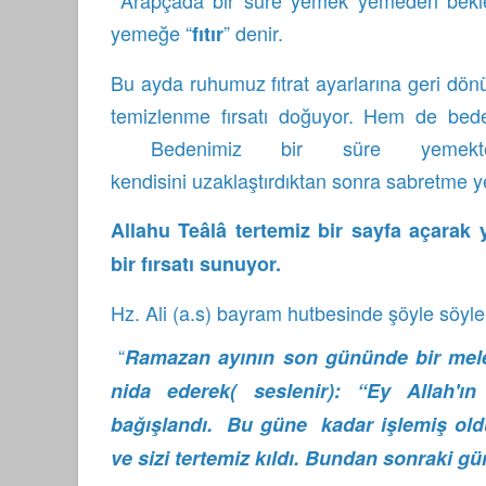
Arapçada bir süre yemek yemeden bekleye
yemeğe “
” denir.
fıtır
Bu ayda ruhumuz fıtrat ayarlarına geri dön
temizlenme fırsatı doğuyor. Hem de beden
Bedenimiz bir süre yemekte
kendisini uzaklaştırdıktan sonra sabretme y
Allahu Teâlâ tertemiz bir sayfa açarak 
bir fırsatı sunuyor.
Hz. Ali (a.s) bayram hutbesinde şöyle söylem
“
Ramazan ayının son gününde bir mele
nida ederek( seslenir): “Ey Allah'ın
bağışlandı. Bu güne kadar işlemiş old
ve sizi tertemiz kıldı. Bundan sonraki gün