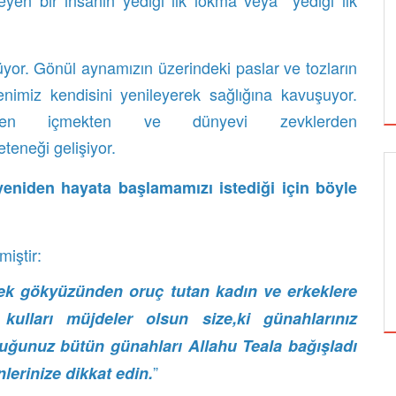
n bir insanın yediği ilk lokma veya yediği ilk
üyor. Gönül aynamızın üzerindeki paslar ve tozların
imiz kendisini yenileyerek sağlığına kavuşuyor.
n içmekten ve dünyevi zevklerden
eteneği gelişiyor.
yeniden hayata başlamamızı istediği için böyle
GÜNCEL
iştir:
BEDEVA ENERJI
k gökyüzünden oruç tutan kadın ve erkeklere
 kulları müjdeler olsun size,ki günahlarınız
uğunuz bütün günahları Allahu Teala bağışladı
”
lerinize dikkat edin.