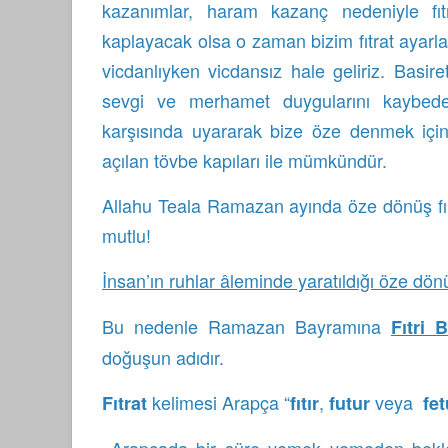
kazanımlar, haram kazanç nedeniyle fı
kaplayacak olsa o zaman bizim fıtrat ayarl
vicdanlıyken vicdansız hale geliriz. Basir
sevgi ve merhamet duygularını kaybedere
karşısında uyararak bize öze denmek için 
açılan tövbe kapıları ile mümkündür.
Allahu Teala Ramazan ayında öze dönüş fırsa
mutlu!
İnsan’ın ruhlar âleminde yaratıldığı öze dö
Bu nedenle Ramazan Bayramına
Fıtri
doğuşun adıdır.
kelimesi Arapça “
,
veya
Fıtrat
fıtır
futur
fet