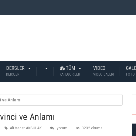
 İnsan Öldü?
DERSLER
TÜM
VIDEO
GALE
DERSLER
KATEGORILER
VIDEO GALERI
FOTO 
i ve Anlamı
vinci ve Anlamı
Ali Vedat AKBULAK
yorum
3232 okuma