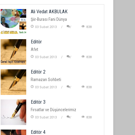
Ali Vedat AKBULAK
Şiir-Burası Fani Dünya
03 Subat 2013
838
Editör
Afet
03 Subat 2013
838
Editör 2
Ramazan Sohbeti
03 Subat 2013
838
Editör 3
Fırsatlar ve Düşüncelerimiz
03 Subat 2013
838
Editör 4