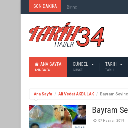
SON DAKIKA
Birinci Dünya Savaşı`nda Ne Kadar
ANA SAYFA
GÜNCEL
TARIH
ANA SAYFA
GÜNCEL
TARIH
Ana Sayfa
Ali Vedat AKBULAK
Bayram Sevinc
Bayram Se
07 Haziran 2019