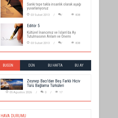
Sanki tepe takla insanlık olarak aşağı
yuvarlanıyoruz
03 Subat 2013
838
Editör 5
Kültürel İnancımız ve İslam'da Ay
Tutulmasının Anlam ve Önemi
03 Subat 2013
838
BUGÜN
DÜN
BU HAFTA
BU AY
Zeynep Bacı'dan Beş Farklı Hiciv
Türü Bağlama Türküleri
05 Agustos 2026
0
17
HAVA DURUMU