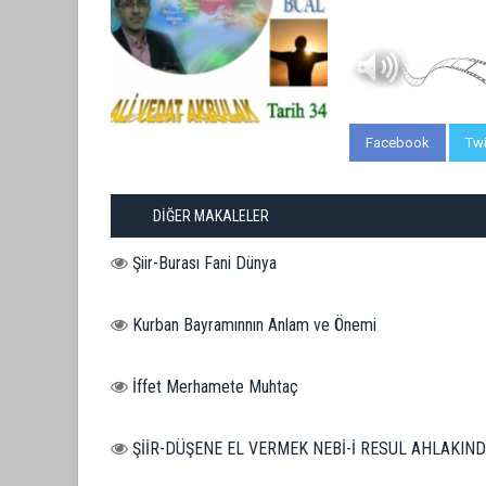
Facebook
Twi
DİĞER MAKALELER
Şiir-Burası Fani Dünya
Kurban Bayramınnın Anlam ve Önemi
İffet Merhamete Muhtaç
ŞİİR-DÜŞENE EL VERMEK NEBİ-İ RESUL AHLAKIN