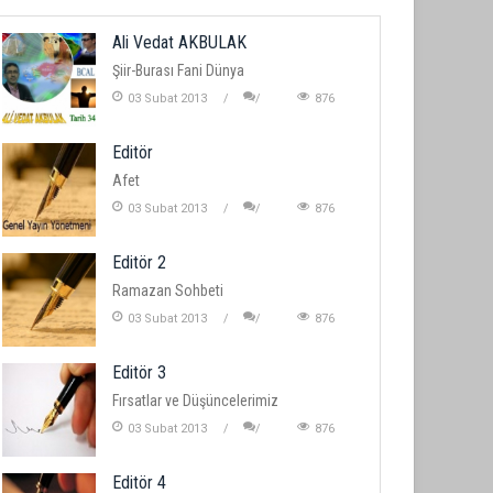
Ali Vedat AKBULAK
Şiir-Burası Fani Dünya
03 Subat 2013
876
Editör
Afet
03 Subat 2013
876
Editör 2
Ramazan Sohbeti
03 Subat 2013
876
Editör 3
Fırsatlar ve Düşüncelerimiz
03 Subat 2013
876
Editör 4