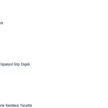
ark
 İspanyol Grip Engeli
erle Kendinizi Yüceltin