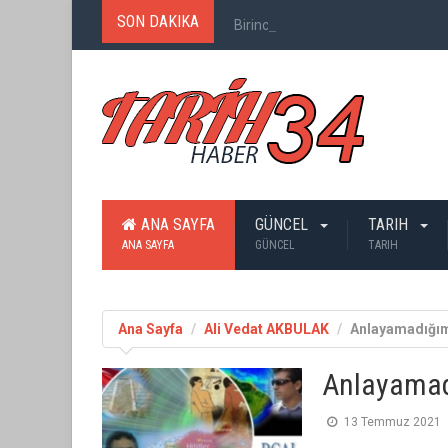
SON DAKIKA
Birinci Dünya Savaşı`nda Ne Kadar
ANA SAYFA
GÜNCEL
TARIH
ANA SAYFA
GÜNCEL
TARIH
Ana Sayfa
Ali Vedat AKBULAK
Anlayamadığım
Anlayamad
13 Temmuz 2021