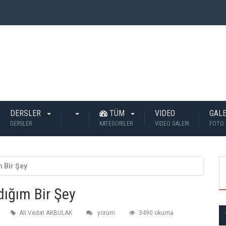
 İnsan Öldü?
DERSLER
TÜM
VIDEO
GALE
DERSLER
KATEGORILER
VIDEO GALERI
FOTO 
 Bir Şey
ığım Bir Şey
Ali Vedat AKBULAK
yorum
3490 okuma