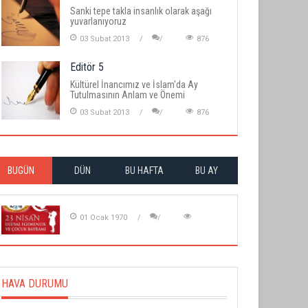
Sanki tepe takla insanlık olarak aşağı
yuvarlanıyoruz
03 Subat 2013
876
Editör 5
Kültürel İnancımız ve İslam'da Ay
Tutulmasının Anlam ve Önemi
03 Subat 2013
876
BUGÜN
DÜN
BU HAFTA
BU AY
01 Ocak 1970
HAVA DURUMU