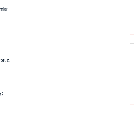
mlar
GÜNCEL
yoruz.
BEDEVA ENERJI
e?