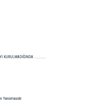
ULMADIĞINDA ................
ın Yansımasıdır