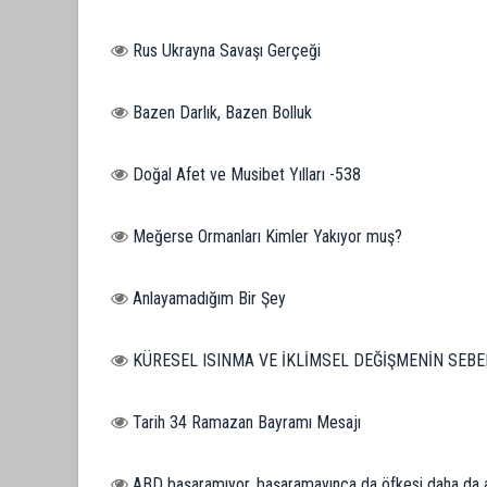
Rus Ukrayna Savaşı Gerçeği
Bazen Darlık, Bazen Bolluk
Doğal Afet ve Musibet Yılları -538
Meğerse Ormanları Kimler Yakıyor muş?
Anlayamadığım Bir Şey
KÜRESEL ISINMA VE İKLİMSEL DEĞİŞMENİN SEB
Tarih 34 Ramazan Bayramı Mesajı
ABD başaramıyor, başaramayınca da öfkesi daha da a