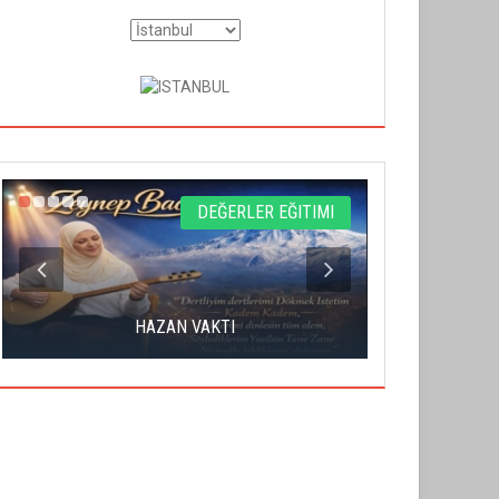
DEĞERLER EĞITIMI
YAHUDI İS
HAZAN VAKTI
S