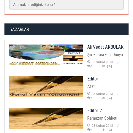
YAZARLAR
Ali Vedat AKBULAK
Şiir-Burası Fani Dünya
03 Subat 2013
874
Editör
Afet
03 Subat 2013
874
Editör 2
Ramazan Sohbeti
03 Subat 2013
874