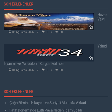
SON EKLENENLER
Hazan
Vakti
05 Agustos 2026
0
88
Yahudi
İsyanları ve Yahudilerin Sürgün Edilmesi
04 Agustos 2026
0
58
SON EKLENENLER
Çağrı Filminin Hikayesi ve Suriyeli Mustafa Akkad
Fatih Döneminde Lütfi Paşa Neden İdam Edildi