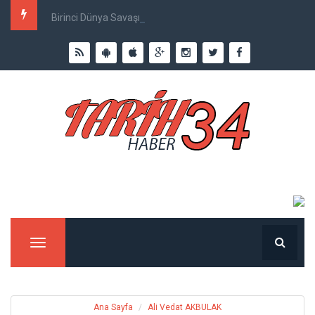
Birinci Dünya Savaşı`nda Ne Kadar İnsan Öldü?
Menu
Ana Sayfa
Ali Vedat AKBULAK