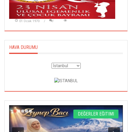
01 Ocak 1970
HAVA DURUMU
L
DEĞERLER EĞITIMI