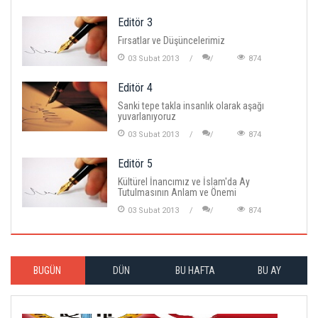
Editör 3
Fırsatlar ve Düşüncelerimiz
03 Subat 2013
874
Editör 4
Sanki tepe takla insanlık olarak aşağı
yuvarlanıyoruz
03 Subat 2013
874
Editör 5
Kültürel İnancımız ve İslam'da Ay
Tutulmasının Anlam ve Önemi
03 Subat 2013
874
BUGÜN
DÜN
BU HAFTA
BU AY