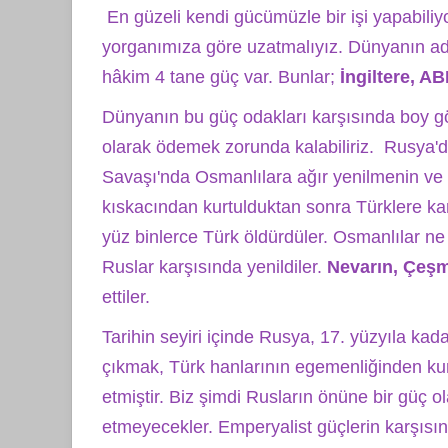
En güzeli kendi gücümüzle bir işi yapabil
yorganımıza göre uzatmalıyız. Dünyanın ada
hâkim 4 tane güç var. Bunlar;
İngiltere, A
Dünyanın bu güç odakları karşısında boy gös
olarak ödemek zorunda kalabiliriz. Rusya'd
Savaşı'nda Osmanlılara ağır yenilmenin ve 
kıskacından kurtulduktan sonra Türklere kar
yüz binlerce Türk öldürdüler. Osmanlılar ne
Ruslar karşısında yenildiler.
Nevarın, Çeş
ettiler.
Tarihin seyiri içinde Rusya, 17. yüzyıla kad
çıkmak, Türk hanlarının egemenliğinden ku
etmiştir. Biz şimdi Rusların önüne bir güç o
etmeyecekler. Emperyalist güçlerin karşısın