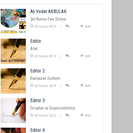
Ali Vedat AKBULAK
Şiir-Burası Fani Dünya
03 Subat 2013
848
Editör
Afet
03 Subat 2013
848
Editör 2
Ramazan Sohbeti
03 Subat 2013
848
Editör 3
Fırsatlar ve Düşüncelerimiz
03 Subat 2013
848
Editör 4