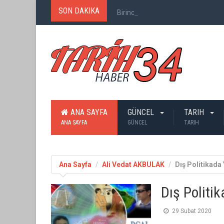
SON DAKIKA
Birinci Dünya Savaşı`nda Ne Kadar
ANA SAYFA
GÜNCEL
TARIH
ANA SAYFA
GÜNCEL
TARIH
Ana Sayfa
Ali Vedat AKBULAK
Dış Politikada
Dış Politi
29 Subat 2020