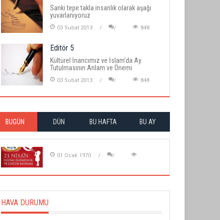
Sanki tepe takla insanlık olarak aşağı
yuvarlanıyoruz
03 Subat 2013
848
Editör 5
Kültürel İnancımız ve İslam'da Ay
Tutulmasının Anlam ve Önemi
03 Subat 2013
848
BUGÜN
DÜN
BU HAFTA
BU AY
01 Ocak 1970
HAVA DURUMU