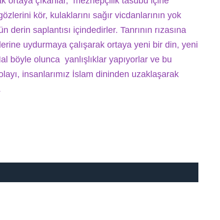
ak ortaya çıkanlar, mezhepçilik tasubu içine
özlerini kör, kulaklarını sağır vicdanlarının yok
n derin saplantısı içindedirler. Tanrının rızasına
lerine uydurmaya çalışarak ortaya yeni bir din, yeni
al böyle olunca yanlışlıklar yapıyorlar ve bu
 dolayı, insanlarımız İslam dininden uzaklaşarak
.