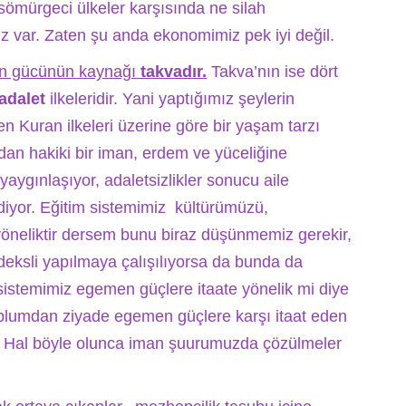
 sömürgeci ülkeler karşısında ne silah
var. Zaten şu anda ekonomimiz pek iyi değil.
n gücünün kaynağı
takvadır.
Takva’nın ise dört
 adalet
ilkeleridir. Yani yaptığımız şeylerin
n Kuran ilkeleri üzerine göre bir yaşam tarzı
dan hakiki bir iman, erdem ve yüceliğine
ygınlaşıyor, adaletsizlikler sonucu aile
gidiyor. Eğitim sistemimiz kültürümüzü,
yöneliktir dersem bunu biraz düşünmemiz gerekir,
eksli yapılmaya çalışılıyorsa da bunda da
 sistemimiz egemen güçlere itaate yönelik mi diye
lumdan ziyade egemen güçlere karşı itaat eden
i. Hal böyle olunca iman şuurumuzda çözülmeler