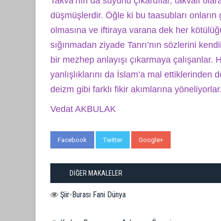
Takva’nın da suyunu çıkardılar, takvalı olar
düşmüşlerdir. Öğle ki bu taasubları onların g
olmasına ve iftiraya varana dek her kötülüğü
sığınmadan ziyade Tanrı’nın sözlerini kendi
bir mezhep anlayışı çıkarmaya çalışanlar. H
yanlışlıklarını da İslam’a mal ettiklerinden
deizm gibi farklı fikir akımlarına yöneliyorlar
Vedat AKBULAK
Facebook
Twitter
Google+
WhatsApp
DİĞER MAKALELER
Şiir-Burası Fani Dünya