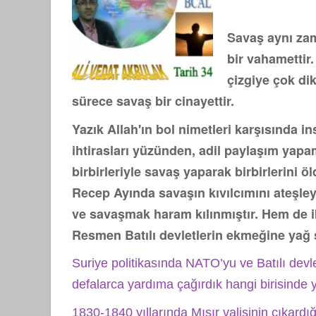
Savaş aynı zam
bir vahamettir
çizgiye çok dik
sürece savaş bir cinayettir.
Yazık Allah'ın bol nimetleri karşısında ins
ihtirasları yüzünden, adil paylaşım ya
birbirleriyle savaş yaparak birbirlerini ö
Recep Ayında savaşın kıvılcımını ateşley
ve savaşmak haram kılınmıştır. Hem de i
Resmen Batılı devletlerin ekmeğine yağ
Suriye politikasında NATO’yu ve Batılı devlet
defalarca yardıma çağırdık hangi birisind
1830-1840 yıllarında Mısır valisinin çıkard