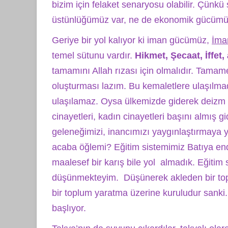
bizim için felaket senaryosu olabilir. Çünkü
üstünlüğümüz var, ne de ekonomik gücümüz 
Geriye bir yol kalıyor ki iman gücümüz,
İma
temel sütunu vardır.
Hikmet, Şecaat, İffet,
tamamını Allah rızası için olmalıdır. Tamame
oluşturması lazım. Bu kemaletlere ulaşılma
ulaşılamaz.
Oysa ülkemizde giderek deizm ya
cinayetleri, kadın cinayetleri başını almış 
geleneğimizi, inancımızı yaygınlaştırmaya 
acaba öğlemi? Eğitim sistemimiz Batıya end
maalesef bir karış bile yol almadık. Eğitim
düşünmekteyim. Düşünerek akleden bir top
bir toplum yaratma üzerine kuruludur sank
başlıyor.