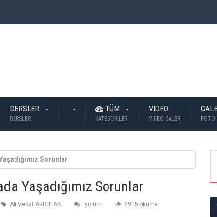
 İnsan Öldü?
DERSLER
TÜM
VIDEO
GALE
DERSLER
KATEGORILER
VIDEO GALERI
FOTO 
 Yaşadığımız Sorunlar
kada Yaşadığımız Sorunlar
Ali Vedat AKBULAK
yorum
2915 okuma