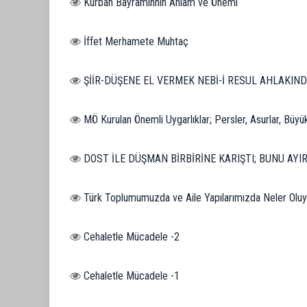
Kurban Bayramınnın Anlam ve Önemi
İffet Merhamete Muhtaç
ŞİİR-DÜŞENE EL VERMEK NEBİ-İ RESUL AHLAKIN
MÖ Kurulan Önemli Uygarlıklar; Persler, Asurlar, Büyü
DOST İLE DÜŞMAN BİRBİRİNE KARIŞTI; BUNU AYI
Türk Toplumumuzda ve Aile Yapılarımızda Neler Oluy
Cehaletle Mücadele -2
Cehaletle Mücadele -1