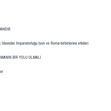
DANDIR
k İskender İmparatorluğu İyon ve Roma-birbirlerine etkileri
RMANIN BİR YOLU OLMALI
or