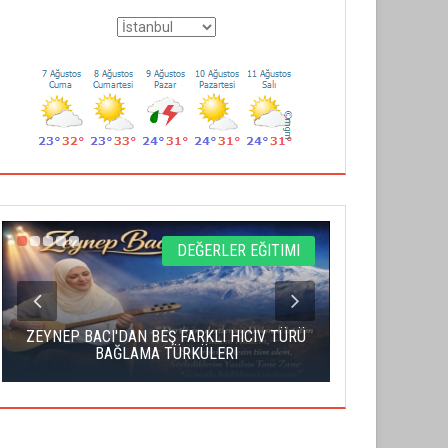
DEĞERLER EĞITIMI
ZEYNEP BACI'DAN BEŞ FARKLI HICIV TÜRÜ
YAHUDI İS
BAĞLAMA TÜRKÜLERI
S