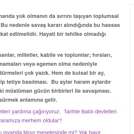
anda yok olmanın da sırrını taşıyan toplumsal
. Bu nedenle savaş kararı alındığında bu hassas
kat edilmelidir. Hayati bir tehlike olmadığı
anlar, milletler, kabile ve toplumlar; hırsları,
pamamaları veya egemen olma nedeniyle
ldürmeleri çok yazık. Hem de kutsal bir ay,
ip tetiye basılması. Bu aylar haram aylardır
ki müslüman gücün birbirleri ile savaşması.
 sürmek anlamına gelir.
leri yardıma çağırıyoruz. Tarihte Batılı devletleri
e yaramıza merhem oldular?
ığı isyanda Mısır meselesinde mi? Yok hayır