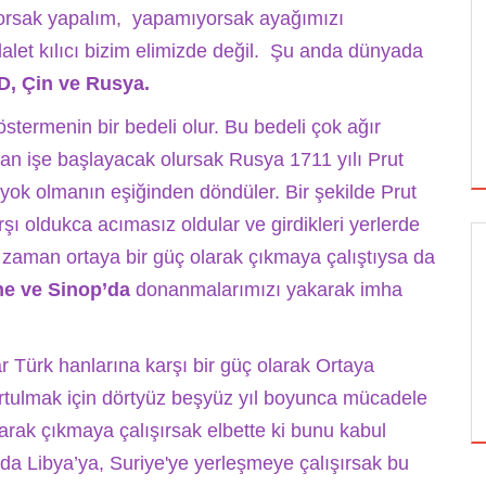
iyorsak yapalım, yapamıyorsak ayağımızı
let kılıcı bizim elimizde değil. Şu anda dünyada
BD, Çin ve Rusya.
termenin bir bedeli olur. Bu bedeli çok ağır
an işe başlayacak olursak Rusya 1711 yılı Prut
yok olmanın eşiğinden döndüler. Bir şekilde Prut
şı oldukca acımasız oldular ve girdikleri yerlerde
 zaman ortaya bir güç olarak çıkmaya çalıştıysa da
GÜNCEL
me ve Sinop’da
donanmalarımızı yakarak imha
ar Türk hanlarına karşı bir güç olarak Ortaya
BEDEVA ENERJI
rtulmak için dörtyüz beşyüz yıl boyunca mücadele
larak çıkmaya çalışırsak elbette ki bunu kabul
da Libya’ya, Suriye'ye yerleşmeye çalışırsak bu