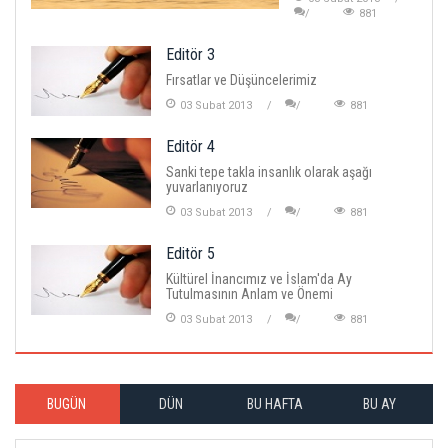
881
Editör 3
Fırsatlar ve Düşüncelerimiz
03 Subat 2013
881
Editör 4
Sanki tepe takla insanlık olarak aşağı
yuvarlanıyoruz
03 Subat 2013
881
Editör 5
Kültürel İnancımız ve İslam'da Ay
Tutulmasının Anlam ve Önemi
03 Subat 2013
881
BUGÜN
DÜN
BU HAFTA
BU AY