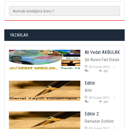
YAZARLAR
Ali Vedat AKBULAK
Şiir-Burası Fani Dünya
03 Subat 2013
881
Editör
Afet
03 Subat 2013
881
Editör 2
Ramazan Sohbeti
03 Subat 2013