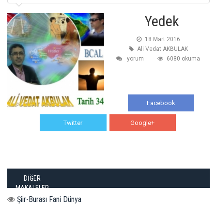
Yedek
18 Mart 2016
Ali Vedat AKBULAK
yorum
6080 okuma
Facebook
Twitter
Google+
WhatsApp
DİĞER
MAKALELER
Şiir-Burası Fani Dünya