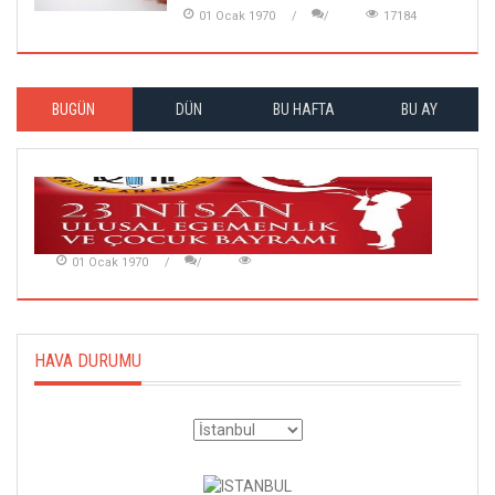
01 Ocak 1970
17184
BUGÜN
DÜN
BU HAFTA
BU AY
01 Ocak 1970
HAVA DURUMU