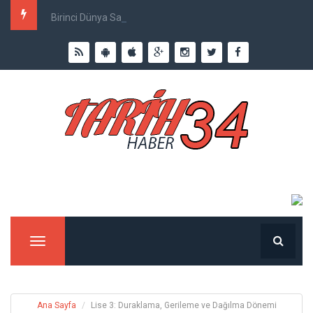
Birinci Dünya Savaşı`nda Ne Kadar İnsan Öldü?
Menu
Ana Sayfa
Lise 3: Duraklama, Gerileme ve Dağılma Dönemi