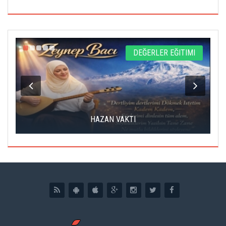
L
DEĞERLER EĞITIMI
HAZAN VAKTI