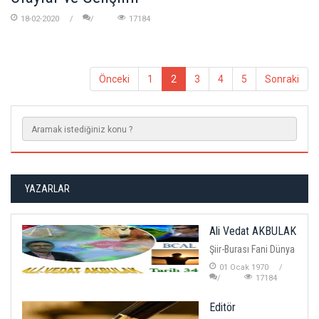
18-02-2020
17184
Önceki
1
2
3
4
5
Sonraki
YAZARLAR
Ali Vedat AKBULAK
Şiir-Burası Fani Dünya
01 Ocak 1970
17184
Editör