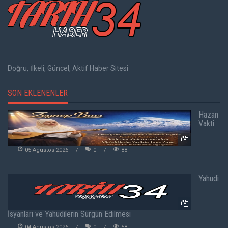
Doğru, İlkeli, Güncel, Aktif Haber Sitesi
SON EKLENENLER
Hazan
Vakti
05 Agustos 2026
0
88
Yahudi
İsyanları ve Yahudilerin Sürgün Edilmesi
04 Agustos 2026
0
58