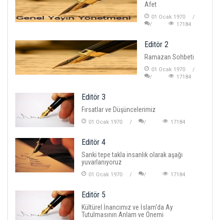
Afet
01 Ocak 1970
17184
Editör 2
Ramazan Sohbeti
01 Ocak 1970
17184
Editör 3
Fırsatlar ve Düşüncelerimiz
01 Ocak 1970
17184
Editör 4
Sanki tepe takla insanlık olarak aşağı
yuvarlanıyoruz
01 Ocak 1970
17184
Editör 5
Kültürel İnancımız ve İslam'da Ay
Tutulmasının Anlam ve Önemi