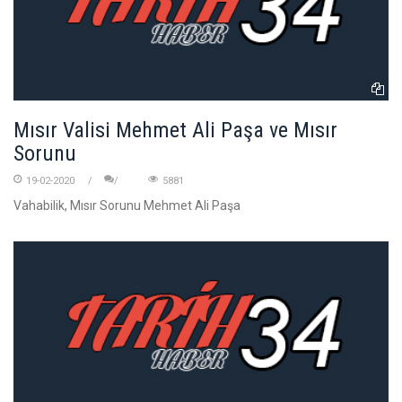
Mısır Valisi Mehmet Ali Paşa ve Mısır
Sorunu
19-02-2020
5881
Vahabilik, Mısır Sorunu Mehmet Ali Paşa