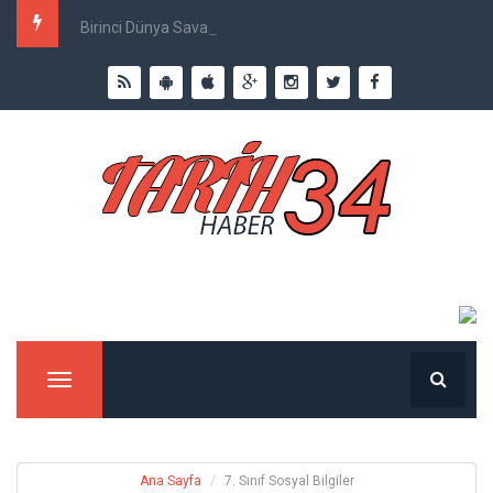
Birinci Dünya Savaşı`nda Ne Kadar İnsan Öldü?
Menu
Ana Sayfa
7. Sınıf Sosyal Bilgiler