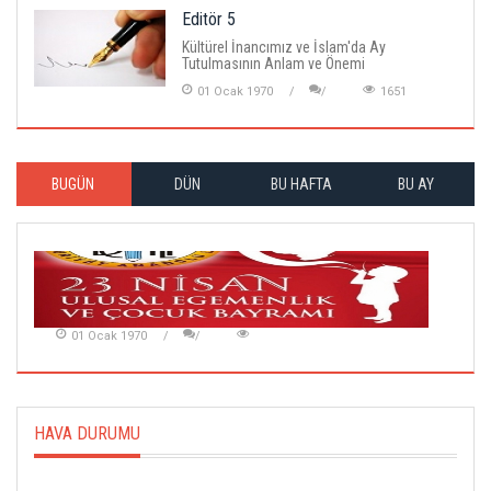
Editör 5
Kültürel İnancımız ve İslam'da Ay
Tutulmasının Anlam ve Önemi
01 Ocak 1970
1651
BUGÜN
DÜN
BU HAFTA
BU AY
01 Ocak 1970
HAVA DURUMU