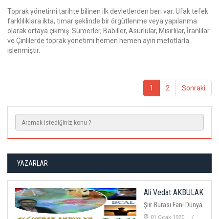
Toprak yönetimi tarihte bilinen ilk devletlerden beri var. Ufak tefek
farklılıklara ikta, tımar şeklinde bir örgütlenme veya yapılanma
olarak ortaya çıkmış. Sümerler, Babiller, Asurlular, Mısırlılar, İranlılar
ve Çinlilerde toprak yönetimi hemen hemen ayın metotlarla
işlenmiştir.
1
2
Sonraki
YAZARLAR
Ali Vedat AKBULAK
Şiir-Burası Fani Dünya
01 Ocak 1970