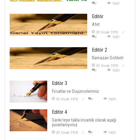
1651
Editör
Afet
01 Ocak 1970
1651
Editör 2
Ramazan Sohbeti
01 Ocak 1970
1651
Editör 3
Fırsatlar ve Düşüncelerimiz
01 Ocak 1970
1651
Editör 4
Sanki tepe takla insanlık olarak aşağı
yuvarlanıyoruz
01 Ocak 1970
1651