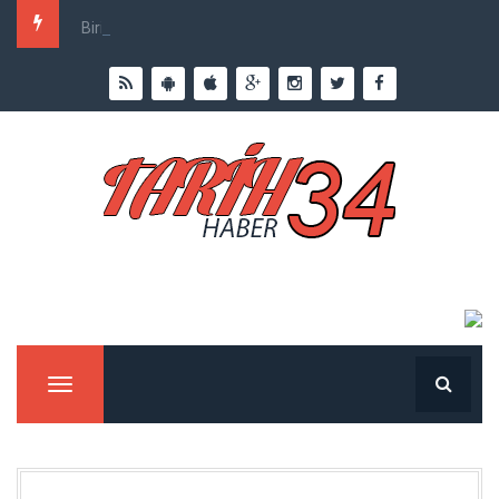
Birinci Dünya Savaşı`nda Ne Kadar İnsan Öldü?
Menu