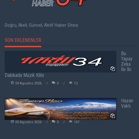
Doğru, İlkeli, Güncel, Aktif Haber Sitesi
SON EKLENENLER
Bu
Yapay
Zeka
İle İki
Dakikada Müzik Klibi
09 Agustos 2026
0
12
Hazan
Vakti
05 Agustos 2026
0
107