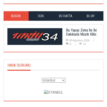
BUGÜN
DÜN
BU HAFTA
BU AY
Bu Yapay Zeka İle İki
Dakikada Müzik Klibi
09 Agustos 2026
0
12
HAVA DURUMU