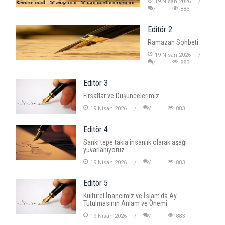
19 Nisan 2026
883
Editör 2
Ramazan Sohbeti
19 Nisan 2026
883
Editör 3
Fırsatlar ve Düşüncelerimiz
19 Nisan 2026
883
Editör 4
Sanki tepe takla insanlık olarak aşağı
yuvarlanıyoruz
19 Nisan 2026
883
Editör 5
Kültürel İnancımız ve İslam'da Ay
Tutulmasının Anlam ve Önemi
19 Nisan 2026
883