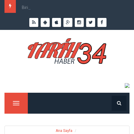
Birinci Dünya Savaşı`nda Ne Kadar İnsan Öldü?
Menu
Ana Sayfa