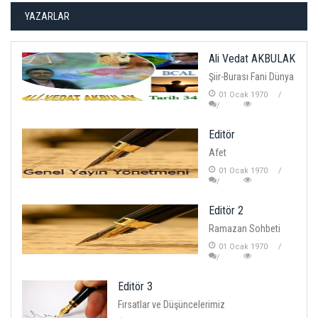
YAZARLAR
Ali Vedat AKBULAK
Şiir-Burası Fani Dünya
01 Ocak 1970
Editör
Afet
01 Ocak 1970
Editör 2
Ramazan Sohbeti
01 Ocak 1970
Editör 3
Fırsatlar ve Düşüncelerimiz