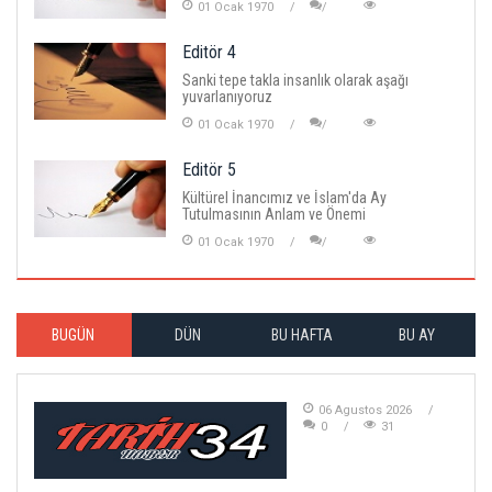
01 Ocak 1970
Editör 4
Sanki tepe takla insanlık olarak aşağı
yuvarlanıyoruz
01 Ocak 1970
Editör 5
Kültürel İnancımız ve İslam'da Ay
Tutulmasının Anlam ve Önemi
01 Ocak 1970
BUGÜN
DÜN
BU HAFTA
BU AY
06 Agustos 2026
0
31