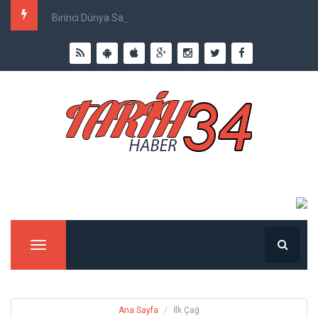
Birinci Dünya Savaşı`nda Ne Kadar İnsan Öldü?
Menu
Ana Sayfa
İlk Çağ