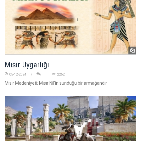
Mısır Uygarlığı
05-12-2024
2262
Mısır Medeniyeti; Mısır Nil'in sunduğu bir armağandır