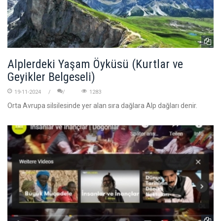
Alplerdeki Yaşam Öyküsü (Kurtlar ve
Geyikler Belgeseli)
19-11-2024
1283
Orta Avrupa silsilesinde yer alan sıra dağlara Alp dağları denir.