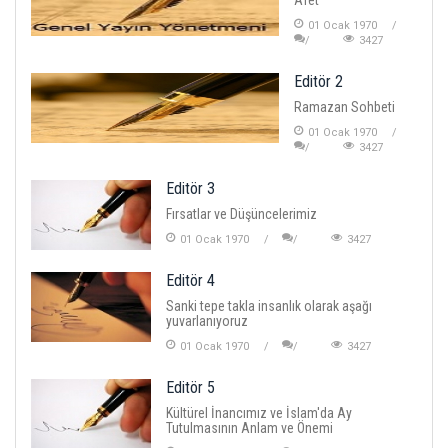
01 Ocak 1970
3427
Editör 2
Ramazan Sohbeti
01 Ocak 1970
3427
Editör 3
Fırsatlar ve Düşüncelerimiz
01 Ocak 1970
3427
Editör 4
Sanki tepe takla insanlık olarak aşağı
yuvarlanıyoruz
01 Ocak 1970
3427
Editör 5
Kültürel İnancımız ve İslam'da Ay
Tutulmasının Anlam ve Önemi