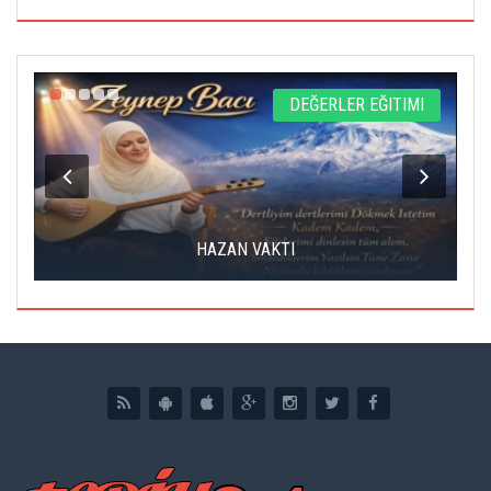
L
DEĞERLER EĞITIMI
HAZAN VAKTI