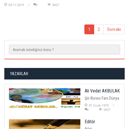
02-11-2019
3427
1
2
Sonraki
YAZARLAR
Ali Vedat AKBULAK
Şiir-Burası Fani Dünya
01 Ocak 1970
3427
Editör
Afet