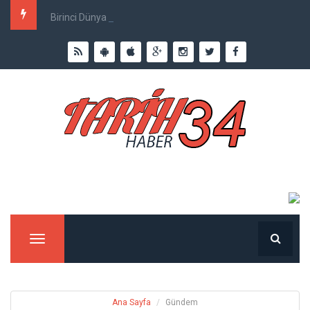
Birinci Dünya Savaşı`nda Ne Kadar İnsan Öldü?
Menu
Ana Sayfa
Gündem