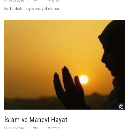
29-05-2016
6165
Bir hadiste şöyle rivayet olunur;
İslam ve Manevi Hayat
21-05-2016
7747