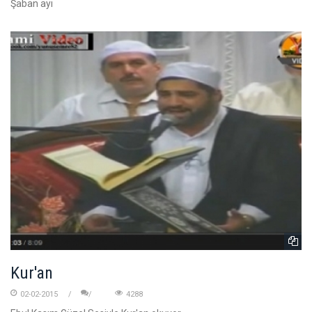
Şaban ayı
Kur'an
02-02-2015
4288