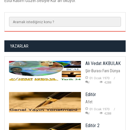
Ebul Kasım Güzel Sesiyle Kur'an okuyor.
YAZARLAR
Ali Vedat AKBULAK
Şiir-Burası Fani Dünya
01 Ocak 1970
4288
Editör
Afet
01 Ocak 1970
4288
Editör 2