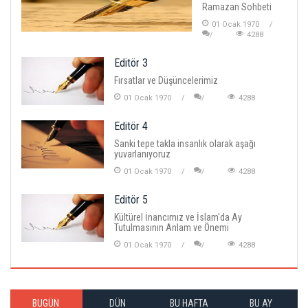
Ramazan Sohbeti
01 Ocak 1970
4288
Editör 3
Fırsatlar ve Düşüncelerimiz
01 Ocak 1970
4288
Editör 4
Sanki tepe takla insanlık olarak aşağı
yuvarlanıyoruz
01 Ocak 1970
4288
Editör 5
Kültürel İnancımız ve İslam'da Ay
Tutulmasının Anlam ve Önemi
01 Ocak 1970
4288
BUGÜN
DÜN
BU HAFTA
BU AY