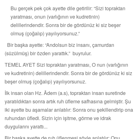
Bu gerçek pek çok ayette dile getirilir: “Sizi topraktan
yaratması, onun (varlığının ve kudretinin)
delillerindendir. Sonra bir de gördünüz ki siz beşer
olmuş (çoğalıp) yayılıyorsunuz.”
Bir başka ayette: “Andolsun biz insanı, çamurdan
(süzülmüş) bir özden yarattık.” buyrulur.
TEMEL AYET Sizi topraktan yaratması, O nun (varlığının
ve kudretinin) delillerindendir. Sonra bir de gördünüz ki siz
beşer olmuş (çoğalıp) yayılıyorsunuz.
İlk insan olan Hz. Âdem (a.s), topraktan insan suretinde
yaratıldıktan sonra artık ruh üfleme safhasına gelmiştir. Şu
iki ayette bu aşamalar anlatılır: Sonra onu şekillendirip ona
ruhundan üfledi. Sizin için işitme, görme ve idrak
duygularını yarattı...
Bir başka ayette de ruh üflenmesi şöyle anlatılır: Onu