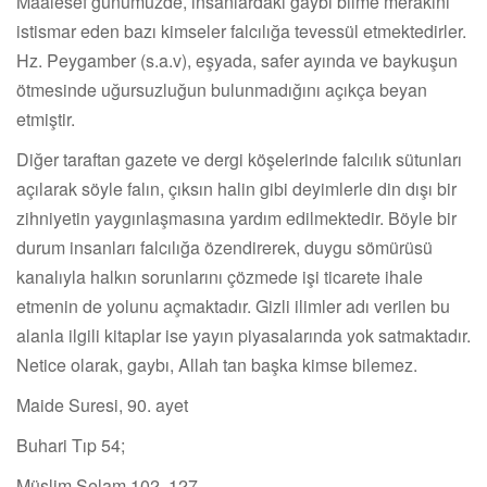
Maalesef günümüzde, insanlardaki gaybı bilme merakını
istismar eden bazı kimseler falcılığa tevessül etmektedirler.
Hz. Peygamber (s.a.v), eşyada, safer ayında ve baykuşun
ötmesinde uğursuzluğun bulunmadığını açıkça beyan
etmiştir.
Diğer taraftan gazete ve dergi köşelerinde falcılık sütunları
açılarak söyle falın, çıksın halin gibi deyimlerle din dışı bir
zihniyetin yaygınlaşmasına yardım edilmektedir. Böyle bir
durum insanları falcılığa özendirerek, duygu sömürüsü
kanalıyla halkın sorunlarını çözmede işi ticarete ihale
etmenin de yolunu açmaktadır. Gizli ilimler adı verilen bu
alanla ilgili kitaplar ise yayın piyasalarında yok satmaktadır.
Netice olarak, gaybı, Allah tan başka kimse bilemez.
Maide Suresi, 90. ayet
Buhari Tıp 54;
Müslim Selam 102. 127