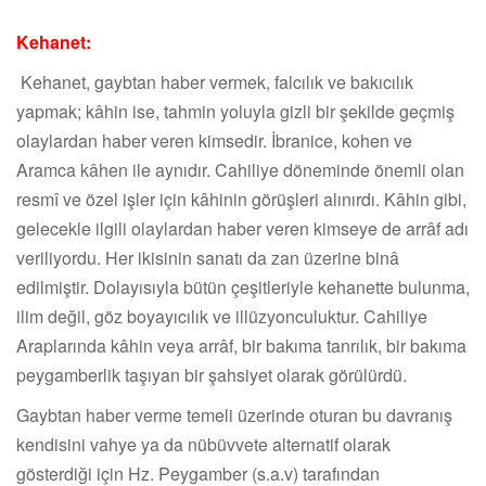
Kehanet:
Kehanet, gaybtan haber vermek, falcılık ve bakıcılık
yapmak; kâhin ise, tahmin yoluyla gizli bir şekilde geçmiş
olaylardan haber veren kimsedir. İbranice, kohen ve
Aramca kâhen ile aynıdır. Cahiliye döneminde önemli olan
resmî ve özel işler için kâhinin görüşleri alınırdı. Kâhin gibi,
gelecekle ilgili olaylardan haber veren kimseye de arrâf adı
veriliyordu. Her ikisinin sanatı da zan üzerine binâ
edilmiştir. Dolayısıyla bütün çeşitleriyle kehanette bulunma,
ilim değil, göz boyayıcılık ve illüzyonculuktur. Cahiliye
Araplarında kâhin veya arrâf, bir bakıma tanrılık, bir bakıma
peygamberlik taşıyan bir şahsiyet olarak görülürdü.
Gaybtan haber verme temeli üzerinde oturan bu davranış
kendisini vahye ya da nübüvvete alternatif olarak
gösterdiği için Hz. Peygamber (s.a.v) tarafından