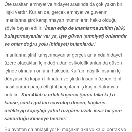
Öte taraftan emniyet ve hidayet arasında da çok yakın bir
ilişki vardır. Kur an da, gerçek emniyet ve güvenin
imanlarına şirk karıştırmayan müminlerin hakkı olduğu
şöyle beyan edilir: “
İman edip de imanlarına zulüm (şirk)
bulaştırmayanlar var ya, işte güven (emniyet) onlarındır
ve onlar doğru yolu (hidayet) bulanlardır
.”
İmanlarına şirki karıştırmayanlar gerçek anlamda hidayet
üzere olacakları için doğrudan psikolojik anlamda güven
içinde olmaları onların hakkıdır. Kur’an müşrik insanın iç
dünyasında kopan fırtınaları ve şirkin insanın özbenliğini
nasıl param-parça ettiğini parçalanmış kuş metaforuyla
anlatır: “
Kim Allah’a ortak koşarsa (şunu bilin ki ) o
kimse, sanki gökten savrulup düşen, kuşların
didikleyip kapıştığı yahut rüzgârın uzak, ıssız bir yere
savurduğu kimseye benzer.”
Bu ayetten da anlaşılıyor ki müşrikin aklı ve kalbi berrak ve