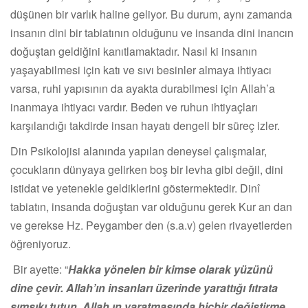
düşünen bir varlık haline geliyor. Bu durum, aynı zamanda
insanın dini bir tabiatının olduğunu ve insanda dini inancın
doğuştan geldiğini kanıtlamaktadır. Nasıl ki insanın
yaşayabilmesi için katı ve sıvı besinler almaya ihtiyacı
varsa, ruhi yapısının da ayakta durabilmesi için Allah’a
inanmaya ihtiyacı vardır. Beden ve ruhun ihtiyaçları
karşılandığı takdirde insan hayatı dengeli bir süreç izler.
Din Psikolojisi alanında yapılan deneysel çalışmalar,
çocukların dünyaya gelirken boş bir levha gibi değil, dini
istidat ve yetenekle geldiklerini göstermektedir. Dinî
tabiatın, insanda doğuştan var olduğunu gerek Kur an dan
ve gerekse Hz. Peygamber den (s.a.v) gelen rivayetlerden
öğreniyoruz.
Bir ayette: “
Hakka yönelen bir kimse olarak yüzünü
dine çevir. Allah’ın insanları üzerinde yarattığı fıtrata
sımsıkı tutun. Allah ın yaratmasında hiçbir değiştirme