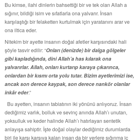
Bu kimse, ilahi dinlerin bahsettiği bir ve tek olan Allah a
sığınır, bildiği isim ve sıfatlarla ona yalvarır. İnsan
karşılaştığı bir felaketten kurtulmak için yaratanını arar ve
ona iltica eder.
Nitekim bir ayette insanın doğal afetler karşısındaki hali
şöyle tasvir edilir: “
Onları (denizde) bir dalga gölgeler
gibi kapladığında, dini Allah’a has kılarak ona
yalvarırlar. Allah, onları kurtarıp karaya çıkarınca,
onlardan bir kısmı orta yolu tutar. Bizim ayetlerimizi ise,
ancak son derece kaypak, son derece nankör olanlar
inkâr eder
.”
Bu ayetten, insanın tabiatının iki yönünü anlıyoruz. İnsan
dediğimiz varlık, bolluk ve sevinç anında Allah’ı unutan,
yoksulluk ve keder halinde Allah’ı hatırlayan sentetik
anlayışa sahiptir. İşte doğal olaylar dediğimiz durumlarda
biri ile karşı karşıya kalan insan da bir yerlere sığınma iç