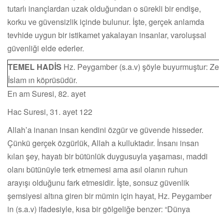
tutarlı inançlardan uzak olduğundan o sürekli bir endişe,
korku ve güvensizlik içinde bulunur. İşte, gerçek anlamda
tevhide uygun bir istikamet yakalayan insanlar, varoluşsal
güvenliği elde ederler.
TEMEL HADİS
Hz. Peygamber (s.a.v) şöyle buyurmuştur: Ze
İslam ın köprüsüdür.
En am Suresi, 82. ayet
Hac Suresi, 31. ayet 122
Allah’a inanan insan kendini özgür ve güvende hisseder.
Çünkü gerçek özgürlük, Allah a kulluktadır. İnsanı insan
kılan şey, hayatı bir bütünlük duygusuyla yaşaması, maddi
olanı bütünüyle terk etmemesi ama asıl olanın ruhun
arayışı olduğunu fark etmesidir. İşte, sonsuz güvenlik
şemsiyesi altına giren bir mümin için hayat, Hz. Peygamber
in (s.a.v) ifadesiyle, kısa bir gölgeliğe benzer: “Dünya