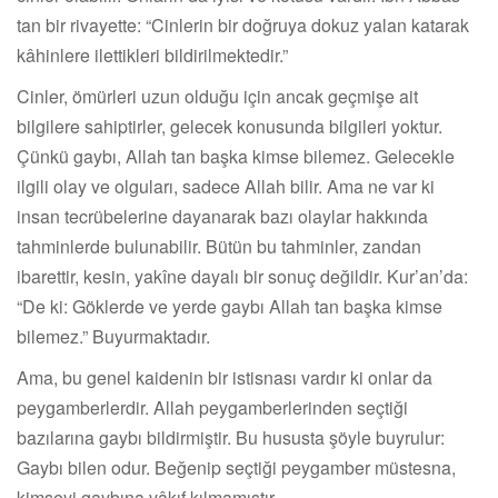
tan bir rivayette: “Cinlerin bir doğruya dokuz yalan katarak
kâhinlere ilettikleri bildirilmektedir.”
Cinler, ömürleri uzun olduğu için ancak geçmişe ait
bilgilere sahiptirler, gelecek konusunda bilgileri yoktur.
Çünkü gaybı, Allah tan başka kimse bilemez. Gelecekle
ilgili olay ve olguları, sadece Allah bilir. Ama ne var ki
insan tecrübelerine dayanarak bazı olaylar hakkında
tahminlerde bulunabilir. Bütün bu tahminler, zandan
ibarettir, kesin, yakîne dayalı bir sonuç değildir. Kur’an’da:
“De ki: Göklerde ve yerde gaybı Allah tan başka kimse
bilemez.” Buyurmaktadır.
Ama, bu genel kaidenin bir istisnası vardır ki onlar da
peygamberlerdir. Allah peygamberlerinden seçtiği
bazılarına gaybı bildirmiştir. Bu hususta şöyle buyrulur:
Gaybı bilen odur. Beğenip seçtiği peygamber müstesna,
kimseyi gaybına vâkıf kılmamıştır.