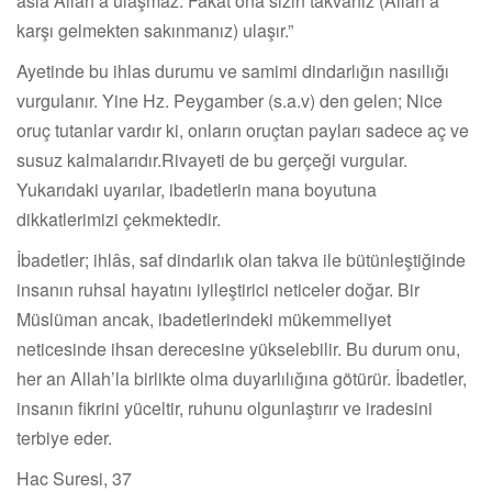
asla Allah a ulaşmaz. Fakat ona sizin takvanız (Allah a
karşı gelmekten sakınmanız) ulaşır.”
Ayetinde bu ihlas durumu ve samimi dindarlığın nasıllığı
vurgulanır. Yine Hz. Peygamber (s.a.v) den gelen; Nice
oruç tutanlar vardır ki, onların oruçtan payları sadece aç ve
susuz kalmalarıdır.Rivayeti de bu gerçeği vurgular.
Yukarıdaki uyarılar, ibadetlerin mana boyutuna
dikkatlerimizi çekmektedir.
İbadetler; ihlâs, saf dindarlık olan takva ile bütünleştiğinde
insanın ruhsal hayatını iyileştirici neticeler doğar. Bir
Müslüman ancak, ibadetlerindeki mükemmeliyet
neticesinde ihsan derecesine yükselebilir. Bu durum onu,
her an Allah’la birlikte olma duyarlılığına götürür. İbadetler,
insanın fikrini yüceltir, ruhunu olgunlaştırır ve iradesini
terbiye eder.
Hac Suresi, 37