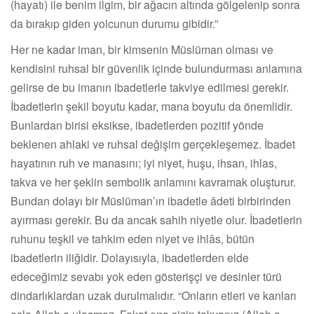
(hayatı) ile benim ilgim, bir ağacın altında gölgelenip sonra
da bırakıp giden yolcunun durumu gibidir.”
Her ne kadar iman, bir kimsenin Müslüman olması ve
kendisini ruhsal bir güvenlik içinde bulundurması anlamına
gelirse de bu imanın ibadetlerle takviye edilmesi gerekir.
İbadetlerin şekil boyutu kadar, mana boyutu da önemlidir.
Bunlardan birisi eksikse, ibadetlerden pozitif yönde
beklenen ahlaki ve ruhsal değişim gerçekleşemez. İbadet
hayatının ruh ve manasını; iyi niyet, huşu, ihsan, ihlas,
takva ve her şeklin sembolik anlamını kavramak oluşturur.
Bundan dolayı bir Müslüman’ın ibadetle âdeti birbirinden
ayırması gerekir. Bu da ancak sahih niyetle olur. İbadetlerin
ruhunu teşkil ve tahkim eden niyet ve ihlâs, bütün
ibadetlerin iliğidir. Dolayısıyla, ibadetlerden elde
edeceğimiz sevabı yok eden gösterişçi ve desinler türü
dindarlıklardan uzak durulmalıdır. “Onların etleri ve kanları