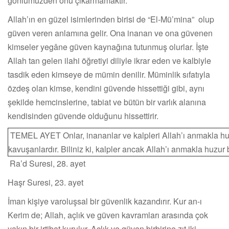
gönlümüzden onu çıkarmamaktır.
Allah’ın en güzel isimlerinden birisi de “El-Mü’mina” olup
güven veren anlamına gelir. Ona inanan ve ona güvenen
kimseler yegâne güven kaynağına tutunmuş olurlar. İşte
Allah tan gelen ilahi öğretiyi diliyle ikrar eden ve kalbiyle
tasdik eden kimseye de mümin denilir. Müminlik sıfatıyla
özdeş olan kimse, kendini güvende hissettiği gibi, aynı
şekilde hemcinslerine, tabiat ve bütün bir varlık alanına
kendisinden güvende olduğunu hissettirir.
TEMEL AYET Onlar, inananlar ve kalpleri Allah’ı anmakla h
kavuşanlardır. Biliniz ki, kalpler ancak Allah’ı anmakla huzur 
Ra’d Suresi, 28. ayet
Haşr Suresi, 23. ayet
İman kişiye varoluşsal bir güvenlik kazandırır. Kur an-ı
Kerim de; Allah, açlık ve güven kavramları arasında çok
yakın bir irtibat kurulur. Açlık ve güven birbirine zıt iki