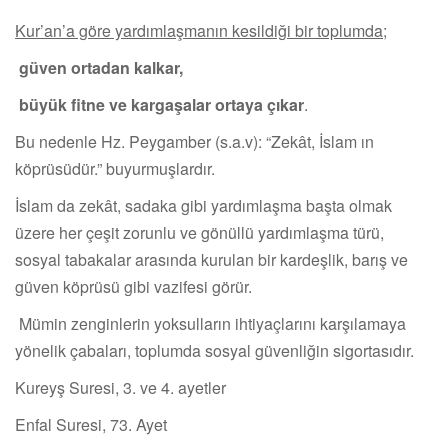
Kur’an’a göre yardımlaşmanın kesildiği bir toplumda;
güven ortadan kalkar,
büyük fitne ve kargaşalar ortaya çıkar
.
Bu nedenle Hz. Peygamber (s.a.v): “Zekât, İslam ın
köprüsüdür.” buyurmuşlardır.
İslam da zekât, sadaka gibi yardımlaşma başta olmak
üzere her çeşit zorunlu ve gönüllü yardımlaşma türü,
sosyal tabakalar arasında kurulan bir kardeşlik, barış ve
güven köprüsü gibi vazifesi görür.
Mümin zenginlerin yoksulların ihtiyaçlarını karşılamaya
yönelik çabaları, toplumda sosyal güvenliğin sigortasıdır.
Kureyş Suresi, 3. ve 4. ayetler
Enfal Suresi, 73. Ayet