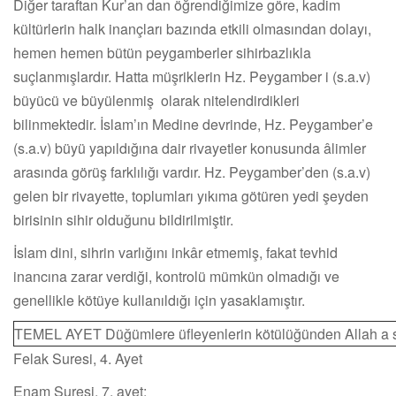
Diğer taraftan Kur’an dan öğrendiğimize göre, kadim
kültürlerin halk inançları bazında etkili olmasından dolayı,
hemen hemen bütün peygamberler sihirbazlıkla
suçlanmışlardır. Hatta müşriklerin Hz. Peygamber i (s.a.v)
büyücü ve büyülenmiş olarak nitelendirdikleri
bilinmektedir. İslam’ın Medine devrinde, Hz. Peygamber’e
(s.a.v) büyü yapıldığına dair rivayetler konusunda âlimler
arasında görüş farklılığı vardır. Hz. Peygamber’den (s.a.v)
gelen bir rivayette, toplumları yıkıma götüren yedi şeyden
birisinin sihir olduğunu bildirilmiştir.
İslam dini, sihrin varlığını inkâr etmemiş, fakat tevhid
inancına zarar verdiği, kontrolü mümkün olmadığı ve
genellikle kötüye kullanıldığı için yasaklamıştır.
TEMEL AYET Düğümlere üfleyenlerin kötülüğünden Allah a sı
Felak Suresi, 4. Ayet
Enam Suresi, 7. ayet;