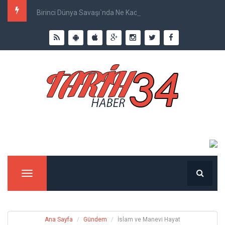
Birinci Dünya Savaşı`nda Ne Kadar İnsan Öldü?
Menu
Ana Sayfa
Gündem
İslam ve Manevi Hayat