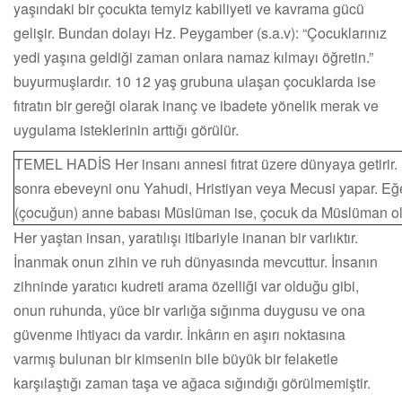
yaşındaki bir çocukta temyiz kabiliyeti ve kavrama gücü
gelişir. Bundan dolayı Hz. Peygamber (s.a.v): “Çocuklarınız
yedi yaşına geldiği zaman onlara namaz kılmayı öğretin.”
buyurmuşlardır. 10 12 yaş grubuna ulaşan çocuklarda ise
fıtratın bir gereği olarak inanç ve ibadete yönelik merak ve
uygulama isteklerinin arttığı görülür.
TEMEL HADİS Her insanı annesi fıtrat üzere dünyaya getirir
sonra ebeveyni onu Yahudi, Hristiyan veya Mecusi yapar. Eğ
(çocuğun) anne babası Müslüman ise, çocuk da Müslüman ol
Her yaştan insan, yaratılışı itibariyle inanan bir varlıktır.
İnanmak onun zihin ve ruh dünyasında mevcuttur. İnsanın
zihninde yaratıcı kudreti arama özelliği var olduğu gibi,
onun ruhunda, yüce bir varlığa sığınma duygusu ve ona
güvenme ihtiyacı da vardır. İnkârın en aşırı noktasına
varmış bulunan bir kimsenin bile büyük bir felaketle
karşılaştığı zaman taşa ve ağaca sığındığı görülmemiştir.