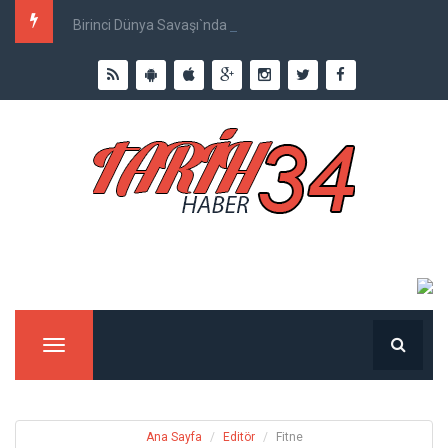
Birinci Dünya Savaşı`nda Ne Kadar İnsan Öldü?
Menu
Ana Sayfa
Editör
Fitne