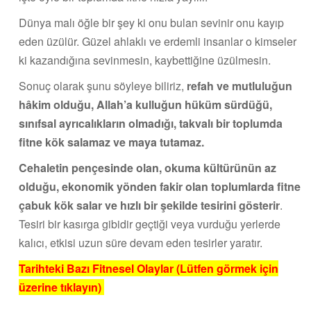
Dünya malı öğle bir şey ki onu bulan sevinir onu kayıp
eden üzülür. Güzel ahlaklı ve erdemli insanlar o kimseler
ki kazandığına sevinmesin, kaybettiğine üzülmesin.
Sonuç olarak şunu söyleye biliriz,
refah ve mutluluğun
hâkim olduğu, Allah’a kulluğun hüküm sürdüğü,
sınıfsal ayrıcalıkların olmadığı, takvalı bir toplumda
fitne kök salamaz ve maya tutamaz.
Cehaletin pençesinde olan, okuma kültürünün az
olduğu, ekonomik yönden fakir olan toplumlarda fitne
çabuk kök salar ve hızlı bir şekilde tesirini gösterir
.
Tesiri bir kasırga gibidir geçtiği veya vurduğu yerlerde
kalıcı, etkisi uzun süre devam eden tesirler yaratır.
Tarihteki Bazı Fitnesel Olaylar (Lütfen görmek için
üzerine tıklayın)