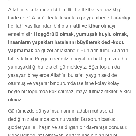
Allah’ın sıfatlarından biri latiftir. Latif kibar ve nazikliği
ifade eder. Allah’ı Teala insanlara peygamberleri aracılığı
ile ilahi vasıflarından biri olan
latif ve kibar
olmayı
emretmiştir.
Hoşgörülü olmak, yumuşak huylu olmak,
insanların yaptıkları hatalarını büyüterek dedi-kodu
yapmamak
da güzel ahlaktandır. Bunların tümü Allah’ın
latif sıfatıdır. Peygamberimizin hayatına baktığımızda bu
yumuşaklılığı bu letafeti görmekteyiz. Eğer toplumda
yaşayan bireylerde Allah’ın bu sıfatı yaygın şekilde
oturmuş ve yaşanır bir durumda ise fitne kolay kolay
böyle bir toplumda kök salmaz, maya tutmaz etkileri yıkıcı
olmaz.
Günümüzde dünya insanlarının adabı muhaşerat
dediğimiz alanında sorunu vardır. Bu sorun baskıcı,
şiddet yanlısı, haşin ve saldırgan bir davranışa dönüşür.
Kendi içinde latif olmayan, sert ve haşin olan biri bu