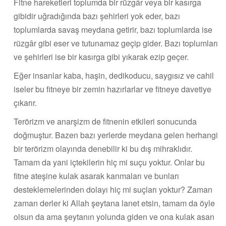
Fitne hareketleri toplumda bir rüzgâr veya bir kasırga
gibidir uğradığında bazı şehirleri yok eder, bazı
toplumlarda savaş meydana getirir, bazı toplumlarda ise
rüzgâr gibi eser ve tutunamaz geçip gider. Bazı toplumları
ve şehirleri ise bir kasırga gibi yıkarak ezip geçer.
Eğer insanlar kaba, haşin, dedikoducu, saygısız ve cahil
iseler bu fitneye bir zemin hazırlarlar ve fitneye davetiye
çıkarır.
Terörizm ve anarşizm de fitnenin etkileri sonucunda
doğmuştur. Bazen bazı yerlerde meydana gelen herhangi
bir terörizm olayında denebilir ki bu dış mihraklıdır.
Tamam da yani içtekilerin hiç mi suçu yoktur. Onlar bu
fitne ateşine kulak asarak kanmaları ve bunları
desteklemelerinden dolayı hiç mi suçları yoktur? Zaman
zaman derler ki Allah şeytana lanet etsin, tamam da öyle
olsun da ama şeytanın yolunda giden ve ona kulak asan