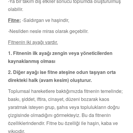
-Ya bir takım dış etkiler sonucu toplumda oluşturulmuş
olabilir.
Fitne;
-Saldırgan ve haşindir,
-Nesilden nesle miras olarak geçebilir.
Fitnenin iki ayağı vardır.
1. Fitnenin ilk ayağı zengin veya yöneticilerden
kaynaklanmış olması
2. Diğer ayağı ise fitne ateşine odun taşıyan orta
direkteki halk (avam kesim) oluşturur.
Toplumsal hareketlere baktığımızda fitnenin temelinde;
baskı, şiddet, iftira, cinayet, düzeni bozarak kaos
yaratmak isteyen grup, şahıs veya toplulukların doğru
çizgisinde olmadığını görmekteyiz. Bu da fitnenin
özelliklerindendir. Fitne bu özelliği ile haşin, kaba ve
yıkıcıdır.