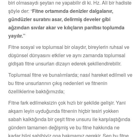
biri olmasaydı şeytan ne yapabilir di ki. Hz. Ali bir hadiste
şöyle der: “
Fitne ortamında denizler dalgalanır,
gündüzler suratını asar, delirmiş develer gibi
ağzından sıvılar akar ve kılıçların parıltısı toplumda
yayılır.”
Fitne sosyal ve toplumsal bir olaydır, bireylerin ruhsal ve
düşünsel dünyasını etkiler ve aynı zamanda toplumsal
gidişatı fitne unsurları dizayn ederek şekillendirebilir.
Toplumsal fitne ve bunalımlarda; nasıl hareket edilmeli ve
bu fitne unsurlarının çıkış nedenleri ve fitnenin
özelliklerine baktığımızda;
Fitne fark edilmeksizin çok hızlı bir şekilde gelişir. Yani
akşam leyin uyduğunda fitnenin hiçbir tesiri yokken
sabah kalktığında bir çeşit fitne unsuru ile karşılaştığında
gündem tamamen değişmiş ve bu fitne hakkında ne
kadar bilgi sahibiyiz ona bakmamız gerekir. Sen bu fitne