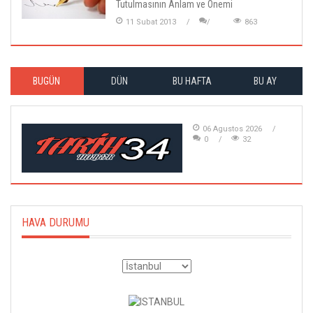
Tutulmasının Anlam ve Önemi
11 Subat 2013
863
BUGÜN
DÜN
BU HAFTA
BU AY
06 Agustos 2026
0
32
HAVA DURUMU