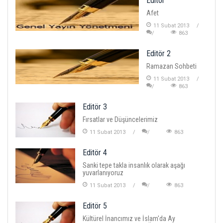
Editör
Afet
11 Subat 2013
863
Editör 2
Ramazan Sohbeti
11 Subat 2013
863
Editör 3
Fırsatlar ve Düşüncelerimiz
11 Subat 2013
863
Editör 4
Sanki tepe takla insanlık olarak aşağı
yuvarlanıyoruz
11 Subat 2013
863
Editör 5
Kültürel İnancımız ve İslam'da Ay