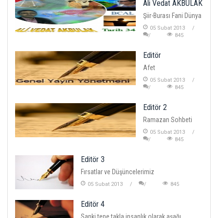
Ali Vedat AKBULAK
Şiir-Burası Fani Dünya
05 Subat 2013
845
Editör
Afet
05 Subat 2013
845
Editör 2
Ramazan Sohbeti
05 Subat 2013
845
Editör 3
Fırsatlar ve Düşüncelerimiz
05 Subat 2013
845
Editör 4
Sanki tepe takla insanlık olarak aşağı