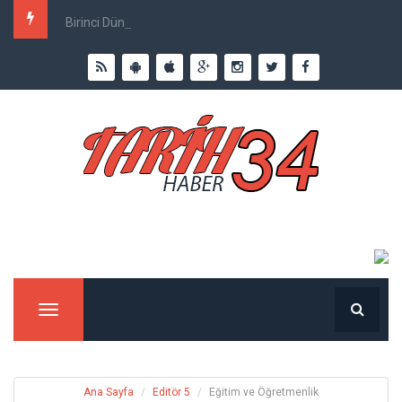
Birinci Dünya Savaşı`nda Ne Kadar İnsan Öldü?
Menu
Ana Sayfa
Editör 5
Eğitim ve Öğretmenlik