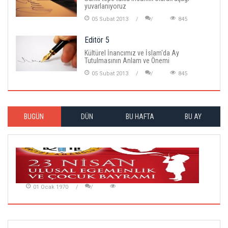
yuvarlanıyoruz
05 Subat 2013
845
Editör 5
Kültürel İnancımız ve İslam'da Ay
Tutulmasının Anlam ve Önemi
05 Subat 2013
845
BUGÜN
DÜN
BU HAFTA
BU AY
01 Ocak 1970