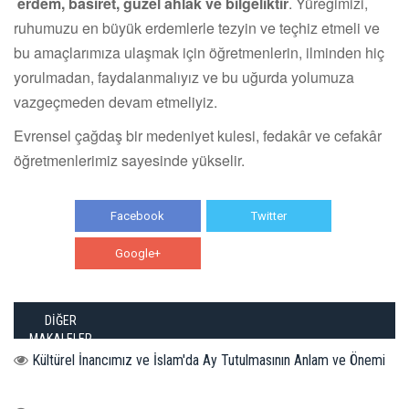
erdem, basiret, güzel ahlak ve bilgeliktir
. Yüreğimizi,
ruhumuzu en büyük erdemlerle tezyin ve teçhiz etmeli ve
bu amaçlarımıza ulaşmak için öğretmenlerin, ilminden hiç
yorulmadan, faydalanmalıyız ve bu uğurda yolumuza
vazgeçmeden devam etmeliyiz.
Evrensel çağdaş bir medeniyet kulesi, fedakâr ve cefakâr
öğretmenlerimiz sayesinde yükselir.
Facebook
Twitter
Google+
WhatsApp
DİĞER
MAKALELER
Kültürel İnancımız ve İslam'da Ay Tutulmasının Anlam ve Önemi