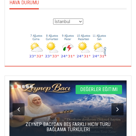
HAVA DURUMU
L
DEĞERLER EĞITIMI
ZEYNEP BACI'DAN BEŞ FARKLI HICIV TÜRÜ
BAĞLAMA TÜRKÜLERI