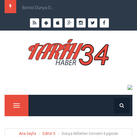
Birinci Dünya Savaşı`nda Ne Kadar İnsan Öldü?
Menu
Ana Sayfa
Editör 5
Dünya Milletleri Cinnetin Eşiğinde