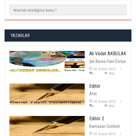
YAZARLAR
Ali Vedat AKBULAK
Şiir-Burası Fani Dünya
05 Subat 2013
856
Editör
Afet
05 Subat 2013
856
Editör 2
Ramazan Sohbeti
05 Subat 2013