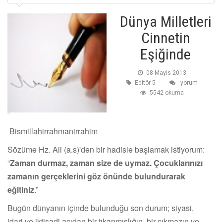
Dünya Milletleri
Cinnetin
Eşiğinde
08 Mayis 2013
Editör 5
yorum
5542 okuma
Bismillahirrahmanirrahim
Sözüme Hz. Ali (a.s)'den bir hadisle başlamak istiyorum:
“
Zaman durmaz, zaman size de uymaz. Çocuklarınızı
zamanın gerçeklerini göz önünde bulundurarak
eğitiniz
.”
Bugün dünyanın içinde bulunduğu son durum; siyasi,
idari ve iktisadi açıdan bir tıkanmışlığın, bir çıkmazın ve