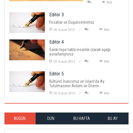
856
Editör 3
Fırsatlar ve Düşüncelerimiz
05 Subat 2013
856
Editör 4
Sanki tepe takla insanlık olarak aşağı
yuvarlanıyoruz
05 Subat 2013
856
Editör 5
Kültürel İnancımız ve İslam'da Ay
Tutulmasının Anlam ve Önemi
05 Subat 2013
856
BUGÜN
DÜN
BU HAFTA
BU AY