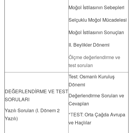
Moğol İstilasının Sebepleri
Selçuklu Moğol Mücadelesi
Moğol İstilasının Sonuçları
II. Beylikler Dönemi
Ölçme değerlendirme ve
test soruları
Test: Osmanlı Kuruluş
Dönemi
DEĞERLENDİRME VE TEST
Değerlendirme Soruları ve
SORULARI
Cevapları
Yazılı Soruları (I. Dönem 2
*T
EST: Orta Çağda Avrupa
Yazılı)
ve Haçlılar