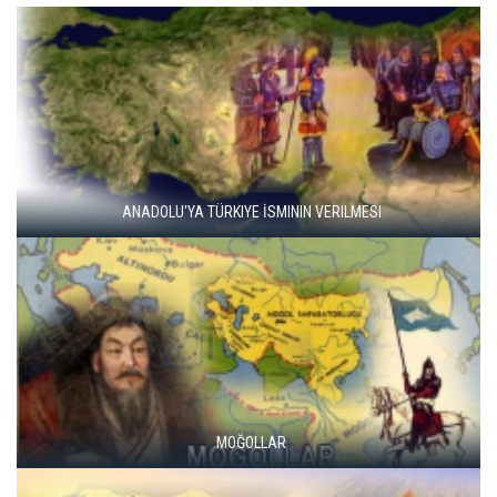
ANADOLU'YA TÜRKIYE İSMININ VERILMESI
MOĞOLLAR