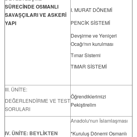
SÜRECİNDE OSMANLI
I. MURAT DÖNEMİ
SAVAŞÇILARI VE ASKERİ
PENCİK SİSTEMİ
YAPI
Devşirme ve Yeniçeri
Ocağı'nın kurulması
Tımar Sistemi
TIMAR SİSTEMİ
III. ÜNİTE:
Öğrendiklerimizi
DEĞERLENDİRME VE TEST
Pekiştirelim
SORULARI
Anadolu'nun İslamlaşması
IV. ÜNİTE: BEYLİKTEN
*Kuruluş Dönemi Osmanlı