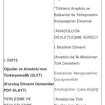
*Türklerin Anadolu ve
Balkanlar’da Yerleşmesini
Kolaylaştıran Etmenler
*
ANADOLU'DA
DEVLETLEŞME SÜRECİ
I. Beylikler Dönemi
(Anadolu’da İlk Müslüman
I. ÜNİTE
Türk Devletleri)
Oğuzlar ve Anadolu'nun
Saltuklular, Mengücekliler,
Türkleşmesiİlk (SLYT)
Danişmentliler
(Kuruluş Dönemi Osmanlılar
Artukoğulları, Çaka Beğliği
PDF-SLAYT)
YERLEŞME VE
*
Anadolu'da Türk