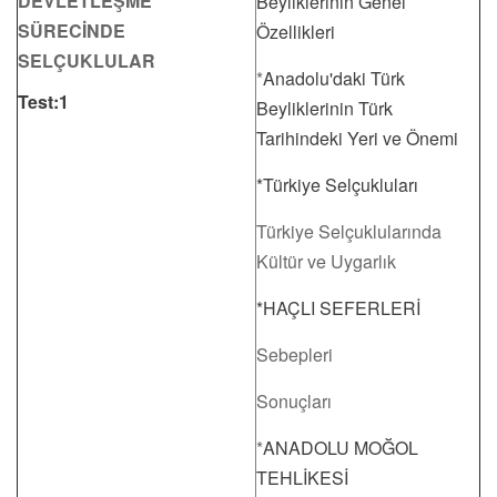
DEVLETLEŞME
Beyliklerinin Genel
SÜRECİNDE
Özellikleri
SELÇUKLULAR
*
Anadolu'daki Türk
Test:1
Beyliklerinin Türk
Tarihindeki Yeri ve Önemi
*Türkiye Selçukluları
Türkiye Selçuklularında
Kültür ve Uygarlık
*HAÇLI SEFERLERİ
Sebepleri
Sonuçları
*
ANADOLU MOĞOL
TEHLİKESİ