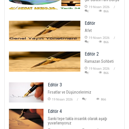
19 Nisan 2026
866
Editör
Afet
19 Nisan 2026
866
Editör 2
Ramazan Sohbeti
19 Nisan 2026
866
Editör 3
Fırsatlar ve Düşüncelerimiz
19 Nisan 2026
866
Editör 4
Sanki tepe takla insanlık olarak aşağı
yuvarlanıyoruz