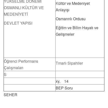
YÜKSELME DÖNEMİ
K
ültür ve Medeniyet
OSMANLI KÜLTÜR VE
Anlayışı
MEDENİYETİ
Osmannlı Ordusu
DEVLET YAPISI
Eğitim ve Bilim Hayatı ve
Gelişmeler
Öğrenci Performans
Tmarlı Sipahiler
Çalışmaları
S
A
,
B
xy,
14
BEP Soru
SEHER