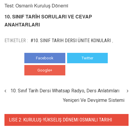
Test: Osmanlı Kuruluş Dönemi
10. SINIF TARİH SORULARI VE CEVAP
ANAHTARLARI
ETIKETLER :
#10. SINIF TARIH DERSI ÜNITE KONULARI
,
Facebook
Twitter
Google+
WhatsApp
10. Sınıf Tarih Dersi Whatsap Radyo, Ders Anlatımları
Yeniçeri Ve Devşirme Sistemi
LISE 2: KURULUŞ-YÜKSELIŞ DÖNEMI OSMANLI TARIHI
HABERLERI