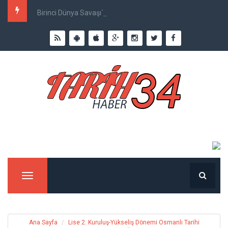
Birinci Dünya Savaşı`nda Ne Kadar İnsan Öldü?
Menu
Ana Sayfa
Lise 2: Kuruluş-Yükseliş Dönemi Osmanlı Tarihi