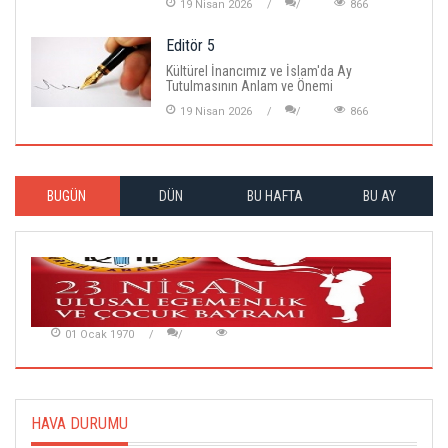
19 Nisan 2026
866
Editör 5
Kültürel İnancımız ve İslam'da Ay
Tutulmasının Anlam ve Önemi
19 Nisan 2026
866
BUGÜN
DÜN
BU HAFTA
BU AY
01 Ocak 1970
HAVA DURUMU