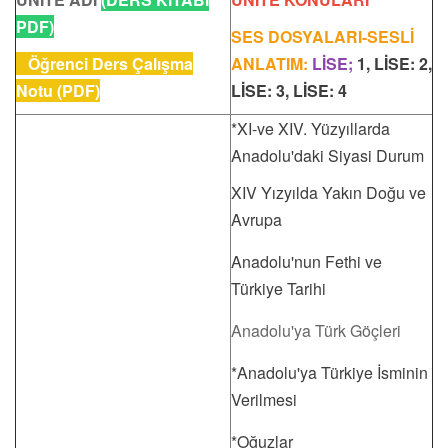
PDF)
SES DOSYALARI-SESLİ
Öğrenci Ders Çalışma
ANLATIM:
LİSE;
1, LİSE: 2,
Notu (PDF)
LİSE: 3, LİSE: 4
*XI-ve XIV. Yüzyıllarda
Anadolu'daki Siyasi Durum
XIV Yızyılda Yakın Doğu ve
Avrupa
Anadolu'nun Fethi ve
Türkiye Tarihi
Anadolu'ya Türk Göçleri
*Anadolu'ya Türkiye İsminin
Verilmesi
*Oğuzlar