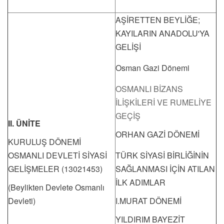
AŞİRETTEN BEYLİĞE;
KAYILARIN ANADOLU'YA
GELİŞİ
Osman Gazi Dönemi
OSMANLI BİZANS
İLİŞKİLERİ VE RUMELİYE
GEÇİŞ
II. ÜNİTE
ORHAN GAZİ DÖNEMİ
KURULUŞ DÖNEMİ
OSMANLI DEVLETİ SİYASİ
TÜRK SİYASİ BİRLİĞİNİN
GELİŞMELER (13021453)
SAĞLANMASI İÇİN ATILAN
İLK ADIMLAR
(Beylikten Devlete Osmanlı
Devleti)
I.MURAT DÖNEMİ
YILDIRIM BAYEZİT