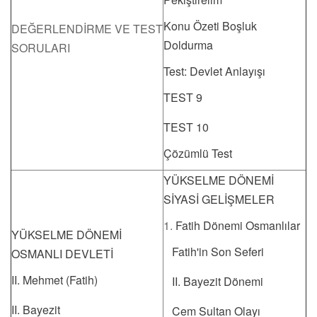
Konu Özeti Boşluk
DEĞERLENDİRME VE TEST
Doldurma
SORULARI
Test: Devlet Anlayışı
TEST 9
TEST 10
Çözümlü Test
YÜKSELME DÖNEMİ
SİYASİ GELİŞMELER
1.
Fatih Dönemi Osmanlılar
YÜKSELME DÖNEMİ
Fatih'in Son Seferi
OSMANLI DEVLETİ
II. Mehmet (Fatih)
II. Bayezit Dönemi
II. Bayezit
Cem Sultan Olayı