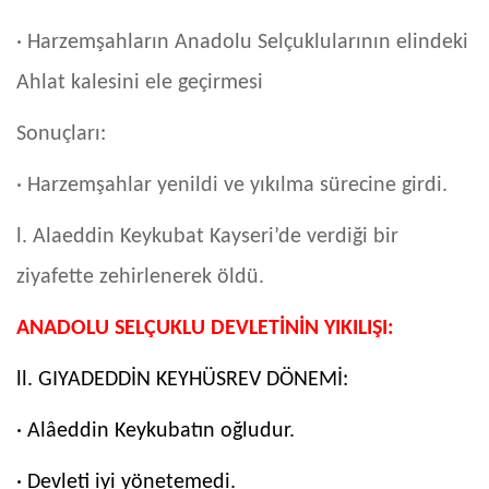
· Harzemşahların Anadolu Selçuklularının elindeki
Ahlat kalesini ele geçirmesi
Sonuçları:
· Harzemşahlar yenildi ve yıkılma sürecine girdi.
l. Alaeddin Keykubat Kayseri’de verdiği bir
ziyafette zehirlenerek öldü.
ANADOLU SELÇUKLU DEVLETİNİN YIKILIŞI:
ll. GIYADEDDİN KEYHÜSREV DÖNEMİ:
· Alâeddin Keykubatın oğludur.
· Devleti iyi yönetemedi.