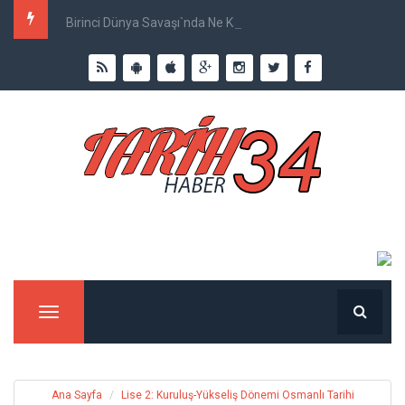
Birinci Dünya Savaşı`nda Ne Kadar İnsan Öldü?
Menu
Ana Sayfa
Lise 2: Kuruluş-Yükseliş Dönemi Osmanlı Tarihi