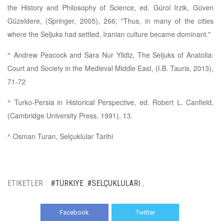
the History and Philosophy of Science, ed. Gürol Irzik, Güven
Güzeldere, (Springer, 2005), 266; "Thus, in many of the cities
where the Seljuks had settled, Iranian culture became dominant."
^ Andrew Peacock and Sara Nur Yildiz, The Seljuks of Anatolia:
Court and Society in the Medieval Middle East, (I.B. Tauris, 2013),
71-72
^ Turko-Persia in Historical Perspective, ed. Robert L. Canfield,
(Cambridge University Press, 1991), 13.
^ Osman Turan, Selçuklular Tarihi
ETIKETLER :
#TÜRKIYE
#SELÇUKLULARI
,
,
Facebook
Twitter