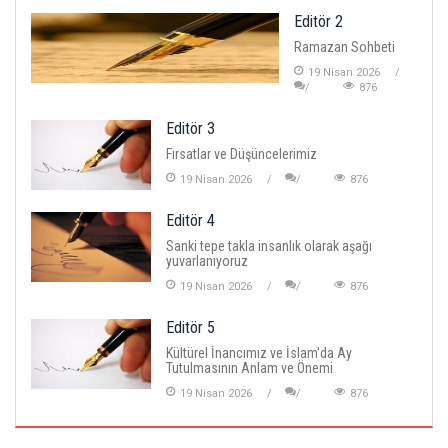
Editör 2
Ramazan Sohbeti
19 Nisan 2026
876
Editör 3
Fırsatlar ve Düşüncelerimiz
19 Nisan 2026
876
Editör 4
Sanki tepe takla insanlık olarak aşağı
yuvarlanıyoruz
19 Nisan 2026
876
Editör 5
Kültürel İnancımız ve İslam'da Ay
Tutulmasının Anlam ve Önemi
19 Nisan 2026
876