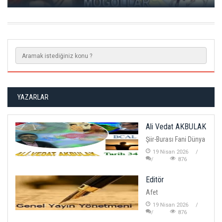
YAZARLAR
Ali Vedat AKBULAK
Şiir-Burası Fani Dünya
19 Nisan 2026
876
Editör
Afet
19 Nisan 2026
876