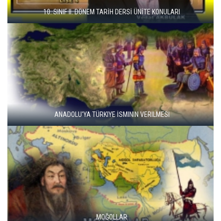
10. SINIF II. DÖNEM TARİH DERSİ ÜNİTE KONULARI
ANADOLU'YA TÜRKIYE İSMININ VERILMESI
MOĞOLLAR