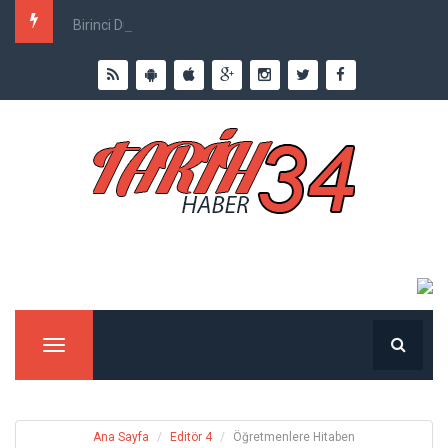
Birinci Dünya Savaşı`nda Ne Kadar İnsan Öldü?
Menu
Ana Sayfa
Editör 4
Öğretmenlere Hitaben