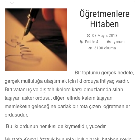
Öğretmenlere
Hitaben
08 Mayis 2013
Editör 4
yorum
5100 okuma
Bir toplumu gerçek hedefe,
gerçek mutluluğa ulaştırmak için iki orduya ihtiyaç vardır.
Biri vatanı iç ve dış tehlikelere karşı omuzlarında silah
taşıyan asker ordusu, diğeri elinde kalem taşıyan
memleketin geleceğine parlak bir rota çizen öğretmenler
ordusudur.
Bu iki ordunun her ikisi de kıymetlidir, yücedir.
Mustafa Kemal Atatürk bununla ilgili olarak; hitaben şöyle