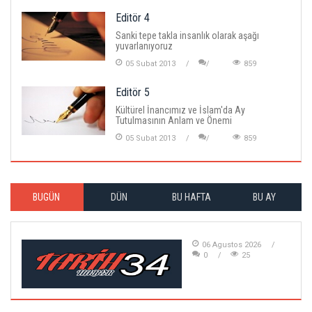
Editör 4
Sanki tepe takla insanlık olarak aşağı
yuvarlanıyoruz
05 Subat 2013
859
Editör 5
Kültürel İnancımız ve İslam'da Ay
Tutulmasının Anlam ve Önemi
05 Subat 2013
859
BUGÜN
DÜN
BU HAFTA
BU AY
06 Agustos 2026
0
25