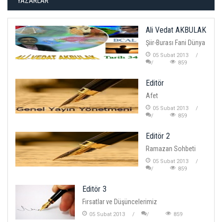
YAZARLAR
Ali Vedat AKBULAK
Şiir-Burası Fani Dünya
05 Subat 2013
859
Editör
Afet
05 Subat 2013
859
Editör 2
Ramazan Sohbeti
05 Subat 2013
859
Editör 3
Fırsatlar ve Düşüncelerimiz
05 Subat 2013
859