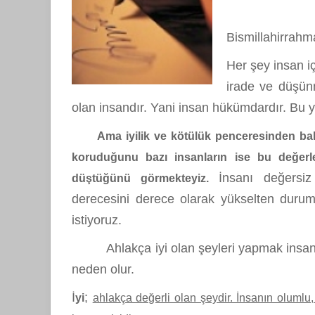
Bismillahirrahm
Her şey insan iç
irade ve düşün
olan insandır. Yani insan hükümdardır. Bu yö
Ama iyilik ve kötülük penceresinden bakı
koruduğunu bazı insanların ise bu değerl
İnsanı değersiz 
düştüğünü görmekteyiz.
derecesini derece olarak yükselten duruml
istiyoruz.
Ahlakça iyi olan şeyleri yapmak insanı d
neden olur.
İ
;
yi
ahlakça değerli olan şeydir. İnsanın olumlu