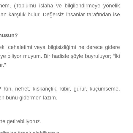
m, (Toplumu islaha ve bilgilendirmeye yönelik
dan karşılık bulur. Değersiz insanlar tarafından ise
 musun?
haletimi veya bilgisizliğimi ne derece gidere
eye biliyor muyum. Bir hadiste şöyle buyruluyor; "İki
r."
in, nefret, kıskançlık, kibir, gurur, küçümseme,
lsen bunu gidermen lazım.
ne getirebiliyoruz.