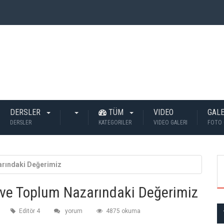
 İnsan Öldü?
DERSLER
TÜM
VIDEO
GALE
DERSLER
KATEGORILER
VIDEO GALERI
FOTO 
arındaki Değerimiz
 ve Toplum Nazarındaki Değerimiz
Editör 4
yorum
4875 okuma