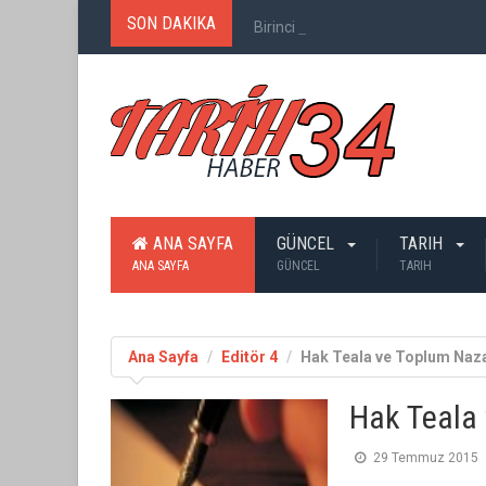
SON DAKIKA
Birinci Dünya Savaşı`nda Ne Kadar
ANA SAYFA
GÜNCEL
TARIH
ANA SAYFA
GÜNCEL
TARIH
Ana Sayfa
Editör 4
Hak Teala ve Toplum Naz
Hak Teala
29 Temmuz 2015