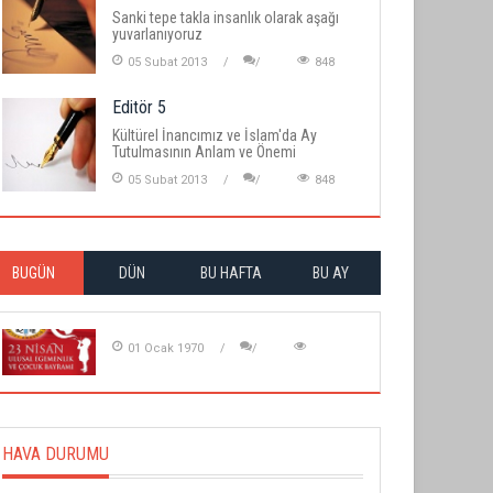
Sanki tepe takla insanlık olarak aşağı
yuvarlanıyoruz
05 Subat 2013
848
Editör 5
Kültürel İnancımız ve İslam'da Ay
Tutulmasının Anlam ve Önemi
05 Subat 2013
848
BUGÜN
DÜN
BU HAFTA
BU AY
01 Ocak 1970
HAVA DURUMU