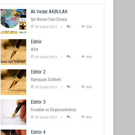
Ali Vedat AKBULAK
Şiir-Burası Fani Dünya
05 Subat 2013
848
Editör
Afet
05 Subat 2013
848
Editör 2
Ramazan Sohbeti
05 Subat 2013
848
Editör 3
Fırsatlar ve Düşüncelerimiz
05 Subat 2013
848
Editör 4