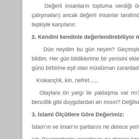
Değerli insanların topluma verdiği öne
çalışmaları) ancak değerli insanlar tarafın
tepkiyle karşılanır.
2. Kendini kendinle değerlendirebiliyor
Dün neydim bu gün neyim? Geçmişteki ce
bildim. Her gün bildiklerime bir yenisini ekl
günü birbirine eşit olan müslüman zarardadı
Kıskançlık, kin, nefret…..
Olaylara ön yargı ile yaklaşma var mı? K
bencillik gibi duygulardan arı mısın? Deği
3. İslami Ölçütlere Göre Değerimiz:
İslam’ın ve İman’ın şartlarını ne derece yeri