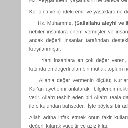
Hz. Peygamberin yaşantısını ne derece kend
Kur’an’a ve içindeki emir ve yasaklara ne d
Hz. Muhammet
(Sallallahu aleyhi ve 
nebiler insanlara önem vermişler ve insanla
ancak değerli insanlar tarafından destekl
karşılanmıştır.
Yani insanlara en çok değer veren, sorum
katında en değerli olan biri mutlak toplum n
Allah’a değer vermenin ölçütü; Kur’an
Kur'an ayetlerini anlatarak bilgilendirmekt
verir. Allah'ı tesbih eden biri Allah'ı Teala d
ile o kulundan bahseder. İşte böylesi bir ad
Allah adına infak etmek onun fakir kullar
değerli kılarak yüceltir ve aziz kılar.