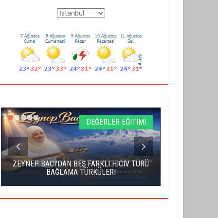
DEĞERLER EĞITIMI
ZEYNEP BACI'DAN BEŞ FARKLI HICIV TÜRÜ
YAHUDI İS
BAĞLAMA TÜRKÜLERI
S