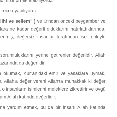
imize örnek alabiliyoruz.
erece uyabiliyoruz.
âlihi ve sellem” )
ve O’ndan önceki peygamber ve
ra ne kadar değerli olduklarını hatırlattıklarında,
enmiş, değersiz insanlar tarafından ise tepkiyle
luluklarını yerine getirenler değerlidir. Allah
azarında da değerlidir.
 okumak, Kur’an’daki emir ve yasaklara uymak,
ir. Allah'a değer vereni Allah'ta muhakkak ki değer
a o insanların isimlerini meleklere zikrettirir ve övgü
am Allah katında değerlidir.
ına yardım etmek, bu da bir insanı Allah katında