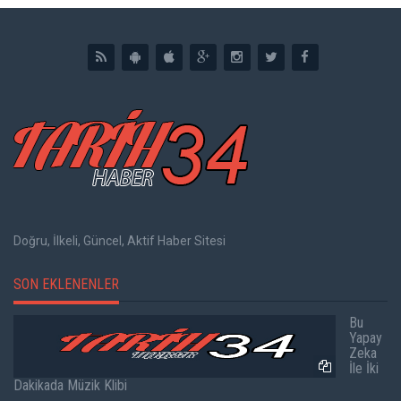
Doğru, İlkeli, Güncel, Aktif Haber Sitesi
SON EKLENENLER
Bu
Yapay
Zeka
İle İki
Dakikada Müzik Klibi