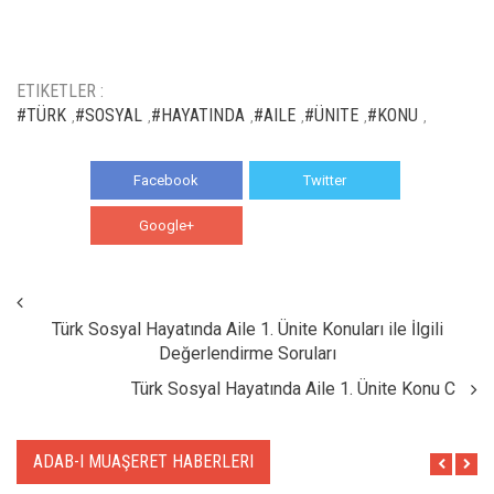
ETIKETLER :
#TÜRK
#SOSYAL
#HAYATINDA
#AILE
#ÜNITE
#KONU
,
,
,
,
,
,
Facebook
Twitter
Google+
WhatsApp
Türk Sosyal Hayatında Aile 1. Ünite Konuları ile İlgili
Değerlendirme Soruları
Türk Sosyal Hayatında Aile 1. Ünite Konu C
ADAB-I MUAŞERET HABERLERI