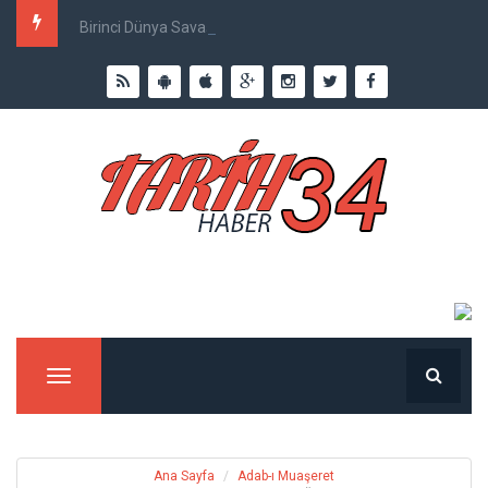
Birinci Dünya Savaşı`nda Ne Kadar İnsan Öldü?
Menu
Ana Sayfa
Adab-ı Muaşeret