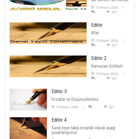
19 Nisan 2026
927
Editör
Afet
19 Nisan 2026
927
Editör 2
Ramazan Sohbeti
19 Nisan 2026
927
Editör 3
Fırsatlar ve Düşüncelerimiz
19 Nisan 2026
927
Editör 4
Sanki tepe takla insanlık olarak aşağı
yuvarlanıyoruz