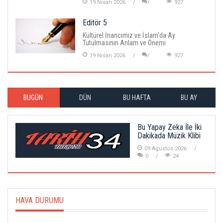
19 Nisan 2026
927
Editör 5
Kültürel İnancımız ve İslam'da Ay
Tutulmasının Anlam ve Önemi
19 Nisan 2026
927
BUGÜN
DÜN
BU HAFTA
BU AY
Bu Yapay Zeka İle İki
Dakikada Müzik Klibi
09 Agustos 2026
0
24
HAVA DURUMU