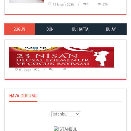
19 Nisan 2026
876
BUGÜN
DÜN
BU HAFTA
BU AY
01 Ocak 1970
HAVA DURUMU