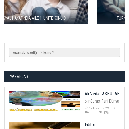
TÜRK SOSYAL HAYATINDA AILE 2. ÜNITE KONULARI
YAZARLAR
Ali Vedat AKBULAK
Şiir-Burası Fani Dünya
19 Nisan 2026
876
Editör