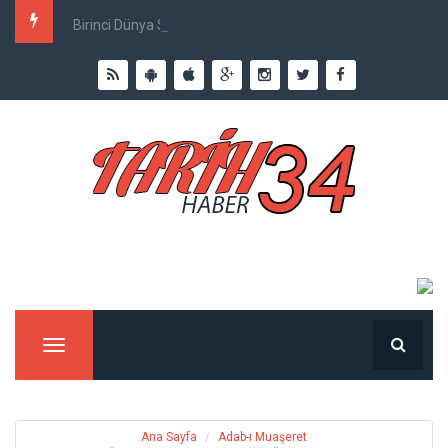
Birinci Dünya Savaşı`nda Ne Kadar İnsan Öldü?
Menu
Ana Sayfa
Adab-ı Muaşeret