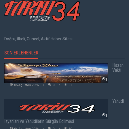
Doğru, İlkeli, Güncel, Aktif Haber Sitesi
SON EKLENENLER
Hazan
Vakti
05 Agustos 2026
0
91
Yahudi
İsyanları ve Yahudilerin Sürgün Edilmesi
04 Agustos 2026
0
60