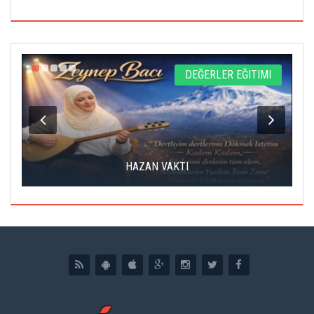
L
DEĞERLER EĞITIMI
HAZAN VAKTI