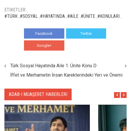
ETIKETLER :
#TÜRK
#SOSYAL
#HAYATINDA
#AİLE
#ÜNİTE
#KONULARI
,
,
,
,
,
,
Facebook
Twitter
Google+
WhatsApp
Türk Sosyal Hayatında Aile 1. Ünite Konu D
İffet ve Merhametin İnsan Karekterindeki Yeri ve Önemi
ADAB-I MUAŞERET HABERLERI