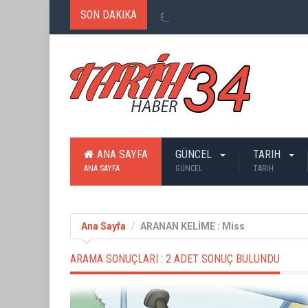
SON DAKIKA
Birinci Dünya Savaşı`nda Ne Kadar
ANA SAYFA
GÜNCEL
TARIH
ANA SAYFA
GÜNCEL
TARIH
Ana Sayfa
ARANAN KELİME : Miss
ARAMA SONUÇLARI :
2 ADET SONUÇ BULUNDU