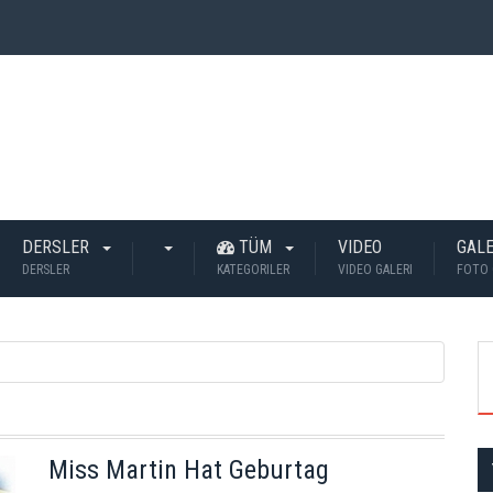
 İnsan Öldü?
DERSLER
TÜM
VIDEO
GALE
DERSLER
KATEGORILER
VIDEO GALERI
FOTO 
Miss Martin Hat Geburtag