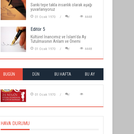
Sanki tepe takla insanlık olarak aşağı
yuvarlanıyoruz
01 Ocak 1970
4448
Editör 5
Kültürel İnancımız ve İslam'da Ay
Tutulmasının Anlam ve Önemi
01 Ocak 1970
4448
BUGÜN
DÜN
BU HAFTA
BU AY
01 Ocak 1970
HAVA DURUMU