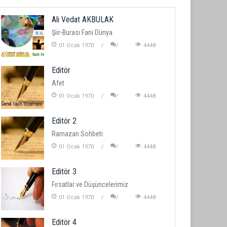
Ali Vedat AKBULAK
Şiir-Burası Fani Dünya
01 Ocak 1970
4448
Editör
Afet
01 Ocak 1970
4448
Editör 2
Ramazan Sohbeti
01 Ocak 1970
4448
Editör 3
Fırsatlar ve Düşüncelerimiz
01 Ocak 1970
4448
Editör 4