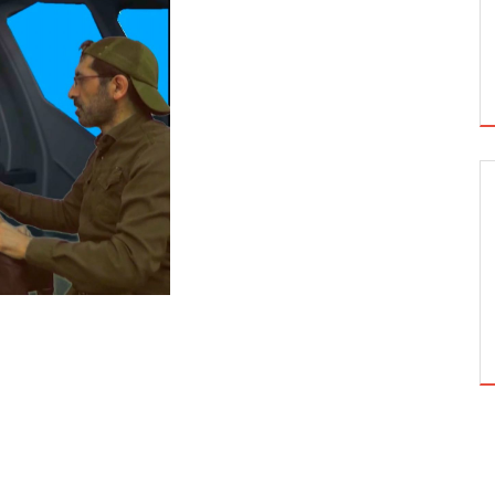
SIYASI ANALIZ
FATIH DÖNEMINDE LÜTFI PAŞA NEDEN
İDAM EDILDI