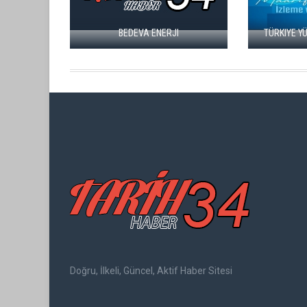
İNGILIZ AJANI, CASUZ ARMINIUS
KIYE YÜZYILI MAARIF MODELI
VAMBERY (1832–1913),
Doğru, İlkeli, Güncel, Aktif Haber Sitesi