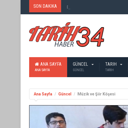
SON DAKIKA
Birinci Dünya Savaşı`nda Ne Kadar
ANA SAYFA
GÜNCEL
TARIH
ANA SAYFA
GÜNCEL
TARIH
Ana Sayfa
Güncel
Müzik ve Şiir Köşesi