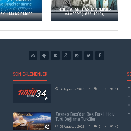
SIBER GÜVENLIK VE
ÖZÜR DILEMENIN SIN
SON EKLENENLER
S
06 Agustos 2026
0
31
Zeynep Bacı'dan Beş Farklı Hiciv
Türü Bağlama Türküleri
05 Agustos 2026
0
40