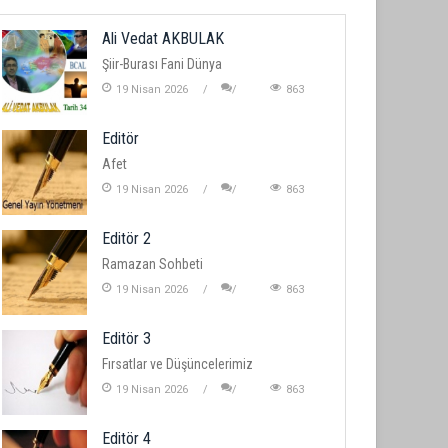
Ali Vedat AKBULAK
Şiir-Burası Fani Dünya
19 Nisan 2026
863
Editör
Afet
19 Nisan 2026
863
Editör 2
Ramazan Sohbeti
19 Nisan 2026
863
Editör 3
Fırsatlar ve Düşüncelerimiz
19 Nisan 2026
863
Editör 4