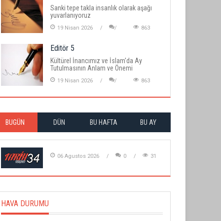
Sanki tepe takla insanlık olarak aşağı
yuvarlanıyoruz
19 Nisan 2026
863
Editör 5
Kültürel İnancımız ve İslam'da Ay
Tutulmasının Anlam ve Önemi
19 Nisan 2026
863
BUGÜN
DÜN
BU HAFTA
BU AY
06 Agustos 2026
0
31
HAVA DURUMU