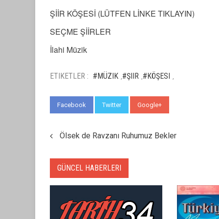
ŞİİR KÖŞESİ (LÜTFEN LİNKE TIKLAYIN)
SEÇME ŞİİRLER
İlahi Müzik
ETIKETLER :
#MÜZIK
#ŞIIR
#KÖŞESI
,
,
,
Facebook
Twitter
Google+
WhatsApp
Ölsek de Ravzanı Ruhumuz Bekler
GÜNCEL HABERLERI