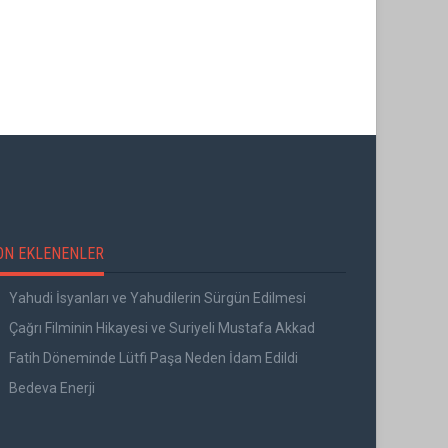
IRI
NENE HATUN FILMI
ON EKLENENLER
Yahudi İsyanları ve Yahudilerin Sürgün Edilmesi
Çağrı Filminin Hikayesi ve Suriyeli Mustafa Akkad
Fatih Döneminde Lütfi Paşa Neden İdam Edildi
Bedeva Enerji