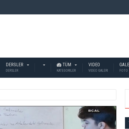
 İnsan Öldü?
DERSLER
TÜM
VIDEO
GALE
DERSLER
KATEGORILER
VIDEO GALERI
FOTO 