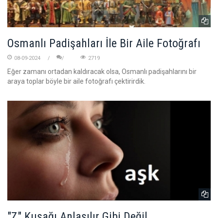
Osmanlı Padişahları İle Bir Aile Fotoğrafı
08-09-2024
2719
Eğer zamanı ortadan kaldıracak olsa, Osmanlı padişahlarını bir
araya toplar böyle bir aile fotoğrafı çektirirdik.
"Z" Kuşağı Anlaşılır Gibi Değil