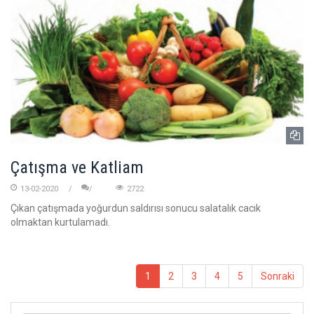
Çatışma ve Katliam
13-02-2020
2722
Çıkan çatışmada yoğurdun saldırısı sonucu salatalık cacık
olmaktan kurtulamadı.
1
2
3
4
5
Sonraki