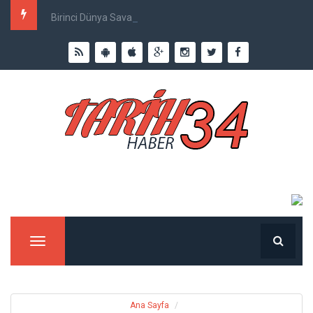
Birinci Dünya Savaşı`nda Ne Kadar İnsan Öldü?
Menu
Ana Sayfa