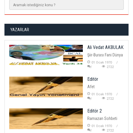
YAZARLAR
Ali Vedat AKBULAK
Şiir-Burası Fani Dünya
01 Ocak 1970
2722
Editör
Afet
01 Ocak 1970
2722
Editör 2
Ramazan Sohbeti
01 Ocak 1970
2722