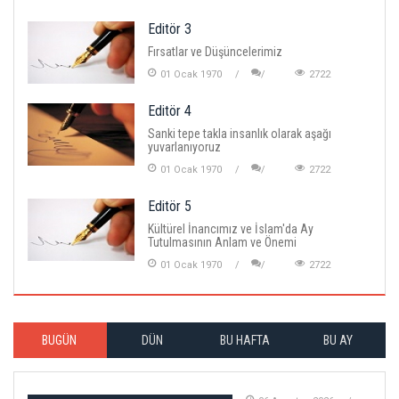
Editör 3
Fırsatlar ve Düşüncelerimiz
01 Ocak 1970
2722
Editör 4
Sanki tepe takla insanlık olarak aşağı
yuvarlanıyoruz
01 Ocak 1970
2722
Editör 5
Kültürel İnancımız ve İslam'da Ay
Tutulmasının Anlam ve Önemi
01 Ocak 1970
2722
BUGÜN
DÜN
BU HAFTA
BU AY