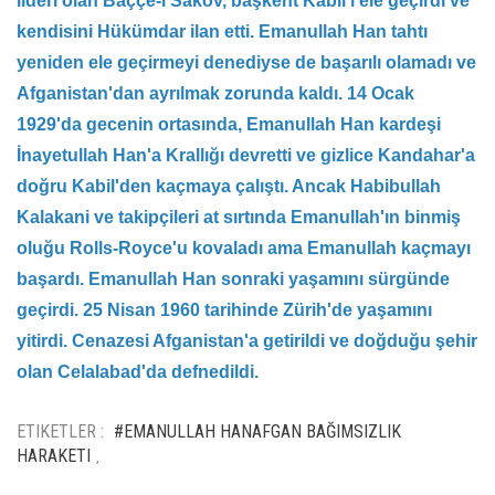
lideri olan Baççe-i Sakov, başkent Kabil'i ele geçirdi ve
kendisini Hükümdar ilan etti. Emanullah Han tahtı
yeniden ele geçirmeyi denediyse de başarılı olamadı ve
Afganistan'dan ayrılmak zorunda kaldı. 14 Ocak
1929'da gecenin ortasında, Emanullah Han kardeşi
İnayetullah Han'a Krallığı devretti ve gizlice Kandahar'a
doğru Kabil'den kaçmaya çalıştı. Ancak Habibullah
Kalakani ve takipçileri at sırtında Emanullah'ın binmiş
oluğu Rolls-Royce'u kovaladı ama Emanullah kaçmayı
başardı. Emanullah Han sonraki yaşamını sürgünde
geçirdi. 25 Nisan 1960 tarihinde Zürih'de yaşamını
yitirdi. Cenazesi Afganistan'a getirildi ve doğduğu şehir
olan Celalabad'da defnedildi.
ETIKETLER :
#EMANULLAH HANAFGAN BAĞIMSIZLIK
HARAKETI
,