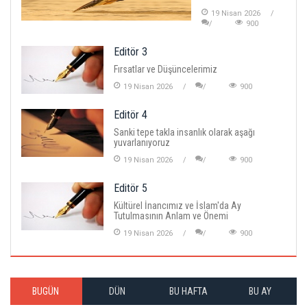
19 Nisan 2026
900
Editör 3
Fırsatlar ve Düşüncelerimiz
19 Nisan 2026
900
Editör 4
Sanki tepe takla insanlık olarak aşağı
yuvarlanıyoruz
19 Nisan 2026
900
Editör 5
Kültürel İnancımız ve İslam'da Ay
Tutulmasının Anlam ve Önemi
19 Nisan 2026
900
BUGÜN
DÜN
BU HAFTA
BU AY