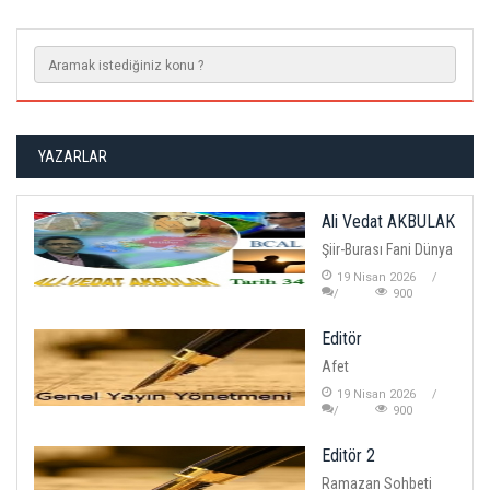
YAZARLAR
Ali Vedat AKBULAK
Şiir-Burası Fani Dünya
19 Nisan 2026
900
Editör
Afet
19 Nisan 2026
900
Editör 2
Ramazan Sohbeti