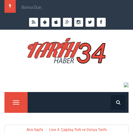
Birinci Dünya Savaşı`nda Ne Kadar İnsan Öldü?
Menu
Ana Sayfa
Lise 4: Çağdaş Türk ve Dünya Tarihi