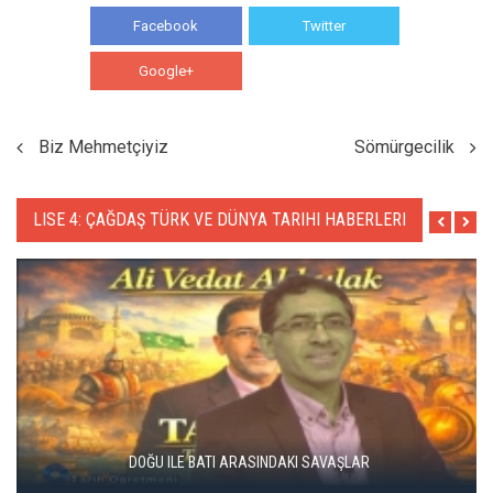
Facebook
Twitter
Google+
WhatsApp
Biz Mehmetçiyiz
Sömürgecilik
LISE 4: ÇAĞDAŞ TÜRK VE DÜNYA TARIHI HABERLERI
SESLİ ANLATIM ÇAĞDAŞ TÜRK VE DÜNYA TARİHİ