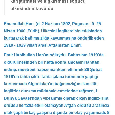
karıştırması ve kışkırtması sonucu
ülkesinden kovuldu
Emanullah Han, (d. 2 Haziran 1892, Pegman - ö. 25
Nisan 1960, Zürih), Ülkesini İngiltere'nin etkisinden
kurtararak bağımsızlığa kavuşmasına önderlik eden
1919 - 1929 yılları arası Afganistan Emiri.
Emir Habibullah Han'ın oğluydu. Babasının 1919'da
öldürülmesinden bir hafta sonra amcasını tahttan
indirip, müebbet hapse mahkum ettirerek 28 Şubat
1919'da tahta çıktı. Tahta çıkma töreninde yaptığı
konuşmada Afganistan'ın bağımsızlığını ilan etti.
İngilizler duruma müdahale etmelerine rağmen, I.
Dünya Savaşı'ndan yıpranmış olarak çıkan İngiliz-Hint
ordusu ile fazla etkili olamayan Afgan ordusu arasında
ufak çaplı birkaç çatışma dışında bir olay yaşanmadı. 8