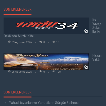
SON EKLENENLER
Bu
Yapay
Zeka
İle İki
Dakikada Müzik Klibi
09 Agustos 2026
0
18
Hazan
Vakti
05 Agustos 2026
0
108
SON EKLENENLER
Yahudi İsyanları ve Yahudilerin Sürgün Edilmesi