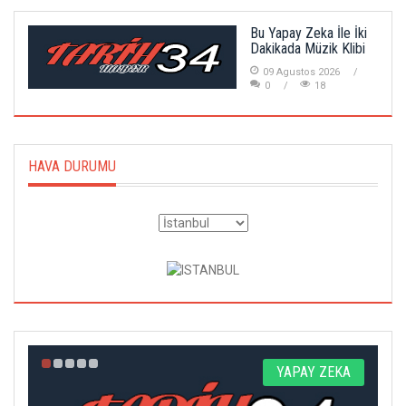
Bu Yapay Zeka İle İki
Dakikada Müzik Klibi
09 Agustos 2026
0
18
HAVA DURUMU
Z
YAPAY ZEKA