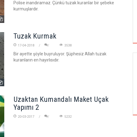
Polise inandıramaz. Çünkü tuzak kuranlar bir şebeke
kurmuşlardır.
Tuzak Kurmak
17-04-2018
3538
Bir ayette şöyle buyruluyor. Şüphesiz Allah tuzak
kuranların en hayırlısıdır.
GÜNCEL
Uzaktan Kumandalı Maket Uçak
BEDEVA ENERJI
Yapımı 2
20-03-2017
5232