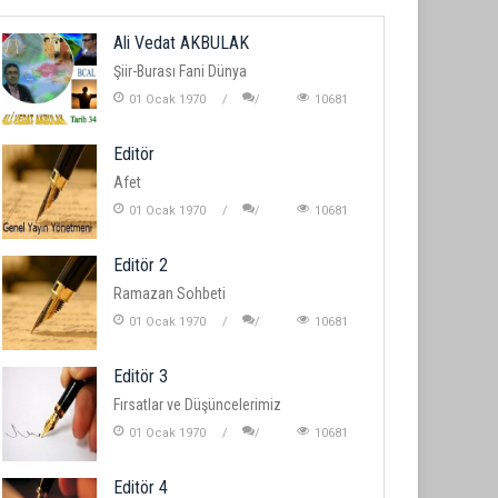
Ali Vedat AKBULAK
Şiir-Burası Fani Dünya
01 Ocak 1970
10681
Editör
Afet
01 Ocak 1970
10681
Editör 2
Ramazan Sohbeti
01 Ocak 1970
10681
Editör 3
Fırsatlar ve Düşüncelerimiz
01 Ocak 1970
10681
Editör 4