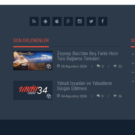
SON EKLENENLER
S
Zeynep Bacı'dan Beş Farklı Hiciv
Türü Bağlama Türküleri
05 Agustos 2026
0
22
Yahudi İsyanları ve Yahudilerin
Sürgün Edilmesi
04 Agustos 2026
0
26