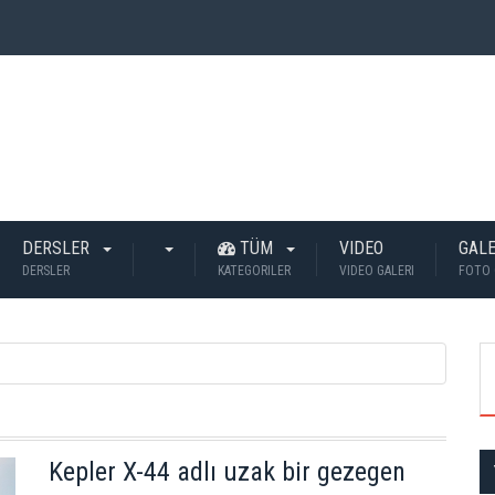
 İnsan Öldü?
DERSLER
TÜM
VIDEO
GALE
DERSLER
KATEGORILER
VIDEO GALERI
FOTO 
Kepler X-44 adlı uzak bir gezegen