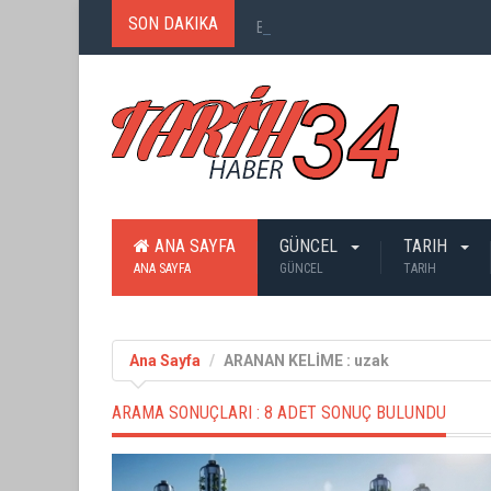
SON DAKIKA
Birinci Dünya Savaşı`nda Ne Kadar
ANA SAYFA
GÜNCEL
TARIH
ANA SAYFA
GÜNCEL
TARIH
Ana Sayfa
ARANAN KELİME : uzak
ARAMA SONUÇLARI :
8 ADET SONUÇ BULUNDU