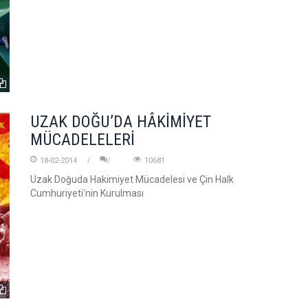
UZAK DOĞU’DA HÂKİMİYET
MÜCADELELERİ
18-02-2014
10681
Uzak Doğuda Hakimiyet Mücadelesi ve Çin Halk
Cumhuriyeti'nin Kurulması