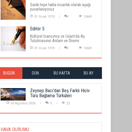
Sanki tepe takla insanlık olarak aşağı
yuvarlanıyoruz
01 Ocak 1970
10681
Editör 5
Kültürel İnancımız ve İslam'da Ay
Tutulmasının Anlam ve Önemi
01 Ocak 1970
10681
BUGÜN
DÜN
BU HAFTA
BU AY
Zeynep Bacı'dan Beş Farklı Hiciv
Türü Bağlama Türküleri
05 Agustos 2026
0
22
HAVA DURUMU