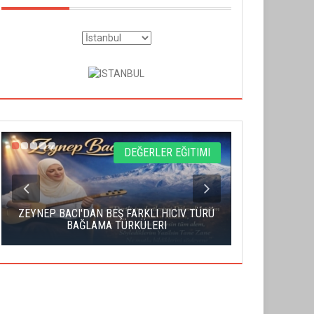
DEĞERLER EĞITIMI
ZEYNEP BACI'DAN BEŞ FARKLI HICIV TÜRÜ
YAHUDI İS
BAĞLAMA TÜRKÜLERI
S