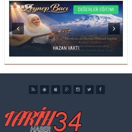
L
DEĞERLER EĞITIMI
HAZAN VAKTI