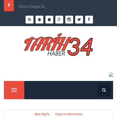
Birinci Dünya Savaşı`nda Ne Kadar İnsan Öldü?
Menu
Ana Sayfa
Uzay ve Astronomi