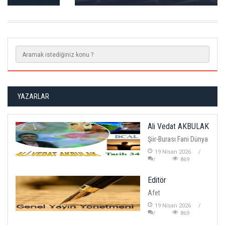
YAZARLAR
Ali Vedat AKBULAK
Şiir-Burası Fani Dünya
19 Nisan 2026
869
Editör
Afet
19 Nisan 2026
869