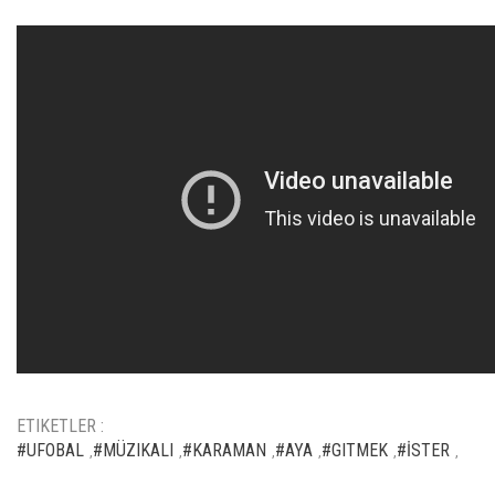
ETIKETLER :
#UFOBAL
#MÜZIKALI
#KARAMAN
#AYA
#GITMEK
#İSTER
,
,
,
,
,
,