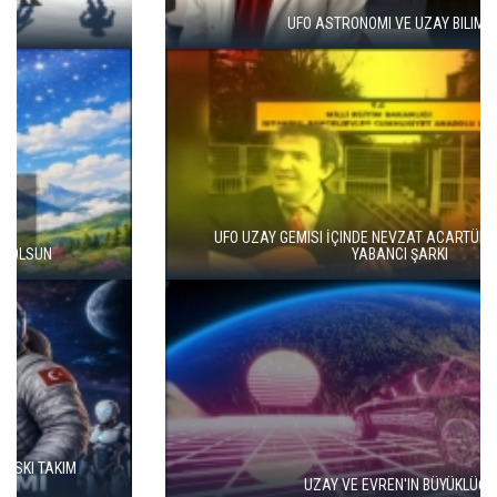
UFO ASTRONOMI VE UZAY BILIMLERI
UFO UZAY GEMISI İÇINDE NEVZAT ACARTÜRK'ÜN SÖĞLEDIĞI
YABANCI ŞARKI
UZAY VE EVREN'IN BÜYÜKLÜĞÜ