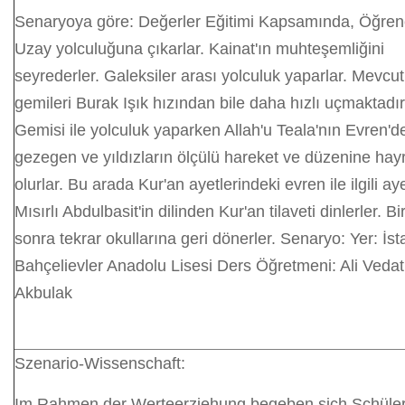
Senaryoya göre: Değerler Eğitimi Kapsamında, Öğrenc
Uzay yolculuğuna çıkarlar. Kainat'ın muhteşemliğini
seyrederler. Galeksiler arası yolculuk yaparlar. Mevcut
gemileri Burak Işık hızından bile daha hızlı uçmaktadı
Gemisi ile yolculuk yaparken Allah'u Teala'nın Evren'd
gezegen ve yıldızların ölçülü hareket ve düzenine hay
olurlar. Bu arada Kur'an ayetlerindeki evren ile ilgili aye
Mısırlı Abdulbasit'in dilinden Kur'an tilaveti dinlerler. Bi
sonra tekrar okullarına geri dönerler. Senaryo: Yer: İst
Bahçelievler Anadolu Lisesi Ders Öğretmeni: Ali Vedat
Akbulak
Szenario-Wissenschaft:
Im Rahmen der Werteerziehung begeben sich Schüler