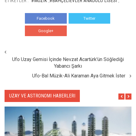
ETIKETLER :
#MÜZIK
#BAHÇELIEVLER ANADOLU LISESI
,
,
Facebook
Twitter
Google+
WhatsApp
Ufo Uzay Gemisi İçinde Nevzat Acartürk'ün Söğlediği
Yabancı Şarkı
Ufo-Bal Müzik-Ali Karaman Aya Gitmek İster
UZAY VE ASTRONOMI HABERLERI