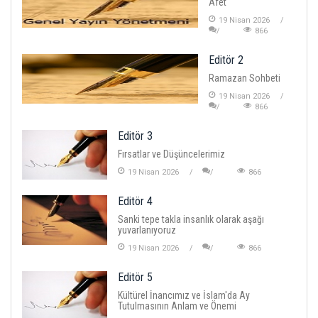
Afet
19 Nisan 2026
866
Editör 2
Ramazan Sohbeti
19 Nisan 2026
866
Editör 3
Fırsatlar ve Düşüncelerimiz
19 Nisan 2026
866
Editör 4
Sanki tepe takla insanlık olarak aşağı
yuvarlanıyoruz
19 Nisan 2026
866
Editör 5
Kültürel İnancımız ve İslam'da Ay
Tutulmasının Anlam ve Önemi