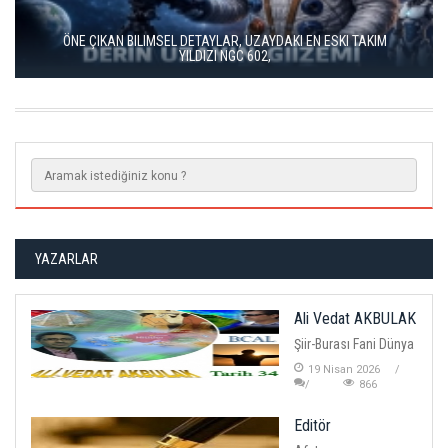
UZAY VE EVREN'IN BÜYÜKLÜĞÜ
YAZARLAR
Ali Vedat AKBULAK
Şiir-Burası Fani Dünya
19 Nisan 2026
866
Editör