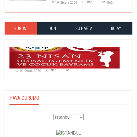
19 Nisan 2026
866
BUGÜN
DÜN
BU HAFTA
BU AY
01 Ocak 1970
HAVA DURUMU