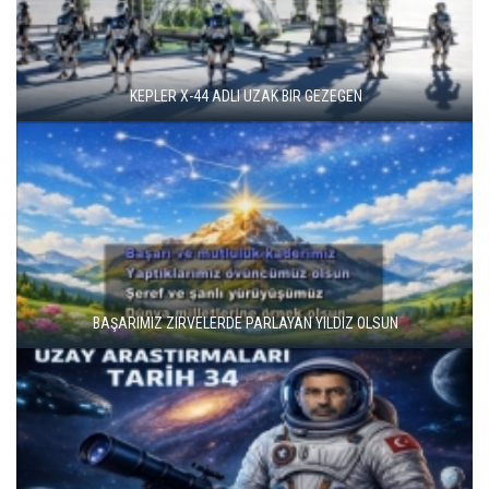
UFO-BAL MÜZIK-ALI KARAMAN AYA GITMEK İSTER
UFO UZAY GEMISI İÇINDE NEVZAT ACARTÜRK'ÜN SÖĞLEDIĞI
YABANCI ŞARKI