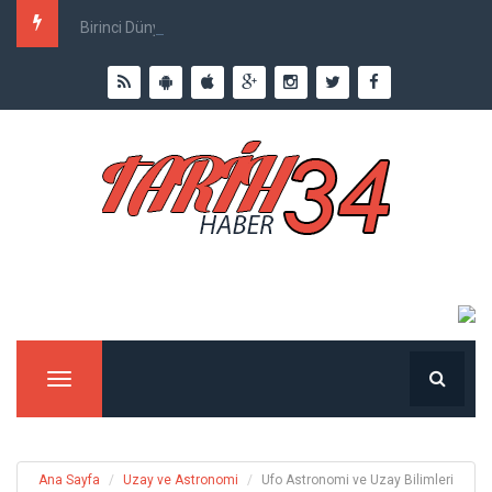
Birinci Dünya Savaşı`nda Ne Kadar İnsan Öldü?
Menu
Ana Sayfa
Uzay ve Astronomi
Ufo Astronomi ve Uzay Bilimleri