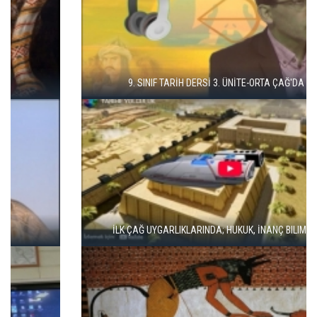
9. SINIF TARİH DERSİ 3. ÜNİTE-ORTA ÇAĞ'DA DÜNYA
İLK ÇAĞ UYGARLIKLARINDA; HUKUK, İNANÇ BILIM VE SANAT