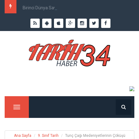
Birinci Dünya Savaşı`nda Ne Kadar İnsan Öldü?
Menu
Ana Sayfa
9. Sınıf Tarih
Tunç Çağı Medeniyetlerinin Çöküşü