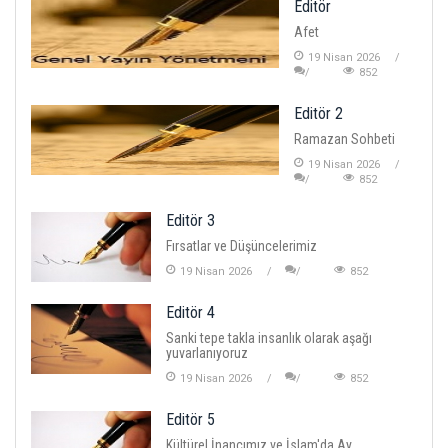
Editör
Afet
19 Nisan 2026
852
Editör 2
Ramazan Sohbeti
19 Nisan 2026
852
Editör 3
Fırsatlar ve Düşüncelerimiz
19 Nisan 2026
852
Editör 4
Sanki tepe takla insanlık olarak aşağı
yuvarlanıyoruz
19 Nisan 2026
852
Editör 5
Kültürel İnancımız ve İslam'da Ay