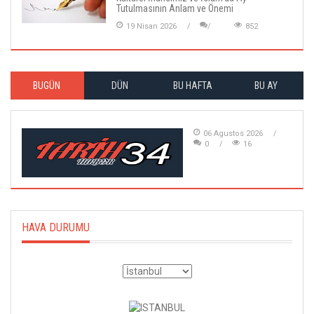
Tutulmasının Anlam ve Önemi
19 Nisan 2026
852
BUGÜN
DÜN
BU HAFTA
BU AY
06 Agustos 2026
0
16
HAVA DURUMU