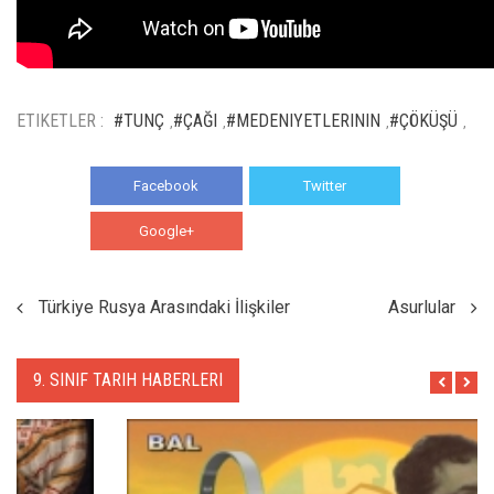
ETIKETLER :
#TUNÇ
#ÇAĞI
#MEDENIYETLERININ
#ÇÖKÜŞÜ
,
,
,
,
Facebook
Twitter
Google+
WhatsApp
Türkiye Rusya Arasındaki İlişkiler
Asurlular
9. SINIF TARIH HABERLERI