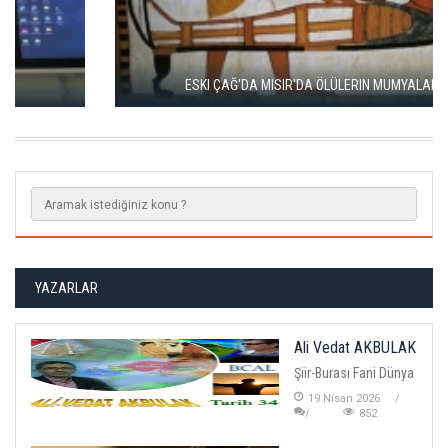
ESKI ÇAĞ'DA MISIR'DA ÖLÜLERIN MUMYALANMASI
YAZARLAR
Ali Vedat AKBULAK
Şiir-Burası Fani Dünya
19 Nisan 2026
852