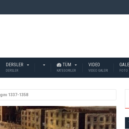
 İnsan Öldü?
DERSLER
TÜM
VIDEO
GALE
DERSLER
KATEGORILER
VIDEO GALERI
FOTO 
gını 1337-1358