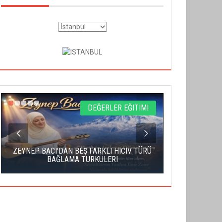
DEĞERLER EĞITIMI
ZEYNEP BACI'DAN BEŞ FARKLI HICIV TÜRÜ
YAHUDI İS
BAĞLAMA TÜRKÜLERI
S