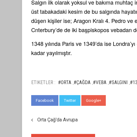
Salgın ilk olarak yoksul ve bakıma muhtaç in
üst tabakadaki kesim de bu salgında hayatın
düşen kişiler ise; Aragon Kralı 4. Pedro ve e
Cnterbury’de de iki başpiskopos vebadan dola
1348 yılında Paris ve 1349’da ise Londra’yı 
kadar yayılmıştır.
ETIKETLER :
#ORTA
#ÇAĞDA
#VEBA
#SALGINI
#1
,
,
,
,
Facebook
Twitter
Google+
WhatsApp
Orta Çağ'da Avrupa