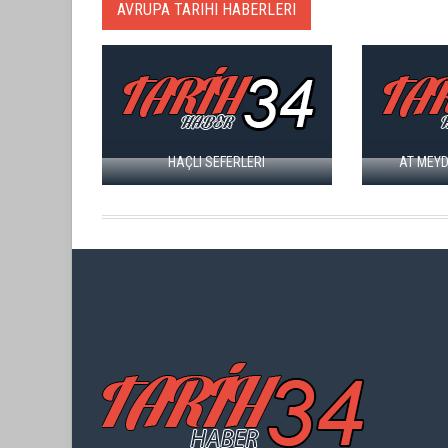
AVRUPA TARIHI HABERLERI
HAÇLI SEFERLERI
AT MEYDANI YARI