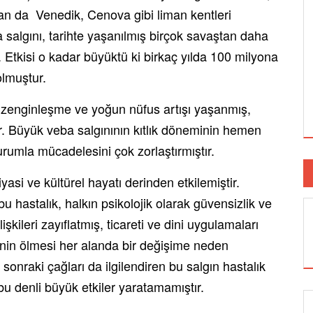
dan da Venedik, Cenova gibi liman kentleri
 salgını, tarihte yaşanılmış birçok savaştan daha
. Etkisi o kadar büyüktü ki birkaç yılda 100 milyona
olmuştur.
ir zenginleşme ve yoğun nüfus artışı yaşanmış,
r. Büyük veba salgınının kıtlık döneminin hemen
rumla mücadelesini çok zorlaştırmıştır.
asi ve kültürel hayatı derinden etkilemiştir.
u hastalık, halkın psikolojik olarak güvensizlik ve
kileri zayıflatmış, ticareti ve dini uygulamaları
inin ölmesi her alanda bir değişime neden
sonraki çağları da ilgilendiren bu salgın hastalık
u denli büyük etkiler yaratamamıştır.