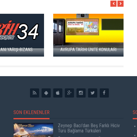
17 VE 
ŞI-BIZANS
AVRUPA TARIHI ÜNITE KONULARI
SOSY
SON EKLENENLER
S
Zeynep Bacı'dan Beş Farklı Hiciv
Türü Bağlama Türküleri