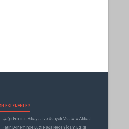
18. YÜZYILDA AVRUPA'DA
AL, KÜLTÜREL OLAYLAR
17. VE 18. YÜZYIL'DA AVRUPA
ON EKLENENLER
Çağrı Filminin Hikayesi ve Suriyeli Mustafa Akkad
Fatih Döneminde Lütfi Paşa Neden İdam Edildi