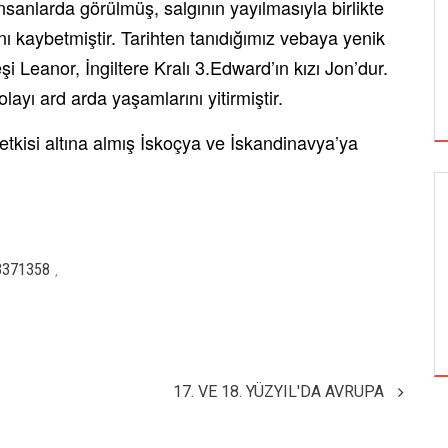
sanlarda görülmüş, salgının yayılmasıyla birlikte
ı kaybetmiştir. Tarihten tanıdığımız vebaya yenik
şi Leanor, İngiltere Kralı 3.Edward’ın kızı Jon’dur.
yı ard arda yaşamlarını yitirmiştir.
etkisi altına almış İskoçya ve İskandinavya’ya
GÜNCEL
3371358
,
BEDEVA ENERJI
17. VE 18. YÜZYIL'DA AVRUPA