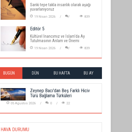
Sanki tepe takla insanlık olarak aşağı
yuvarlanıyoruz
19 Nisan 2026
839
Editör 5
Kültürel İnancımız ve İslam'da Ay
Tutulmasının Anlam ve Önemi
19 Nisan 2026
839
BUGÜN
DÜN
BU HAFTA
BU AY
Zeynep Bacı'dan Beş Farklı Hiciv
Türü Bağlama Türküleri
05 Agustos 2026
0
22
HAVA DURUMU