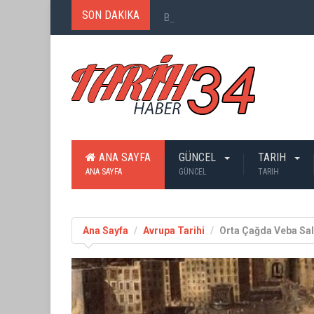
SON DAKIKA
Birinci Dünya Savaşı`nda Ne Kadar
ANA SAYFA
GÜNCEL
TARIH
ANA SAYFA
GÜNCEL
TARIH
Ana Sayfa
Avrupa Tarihi
Orta Çağda Veba Sal