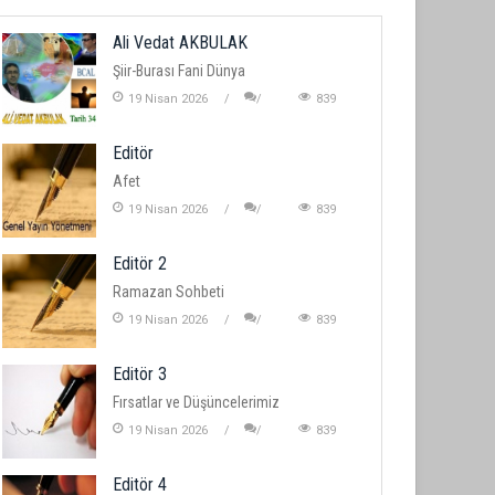
Ali Vedat AKBULAK
Şiir-Burası Fani Dünya
19 Nisan 2026
839
Editör
Afet
19 Nisan 2026
839
Editör 2
Ramazan Sohbeti
19 Nisan 2026
839
Editör 3
Fırsatlar ve Düşüncelerimiz
19 Nisan 2026
839
Editör 4