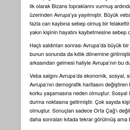
ilk olarak Bizans topraklarını vurmuş ardın
üzerinden Avrupa’ya yayılmıştır. Büyük veba
fazla can kaybına sebep olmuş bir felakettir
yakın kişinin hayatını kaybetmesine sebep 
Haçlı saldırıları sonrası Avrupa’da büyük b
bunun sonunda da kıtlık dönemine girilmişti
arkasından gelmesi haliyle Avrupa’nın bu du
Veba salgını Avrupa’da ekonomik, sosyal, siy
Avrupa’nın demografik haritasını değiştiren b
korku yaşamasına neden olmuştur. Sosyal iliş
durma noktasına getirmiştir. Çok sayıda kiş
olmuştur. Sonuçları sadece Orta Çağ’ı değil 
daha sonraları kıtada tekrar görülmüş ama b