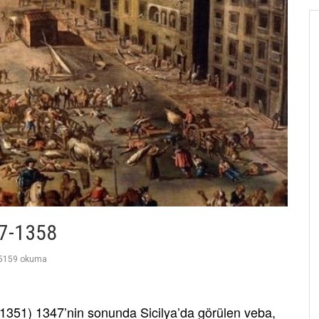
37-1358
5159 okuma
1351) 1347’nin sonunda Sicilya’da görülen veba,