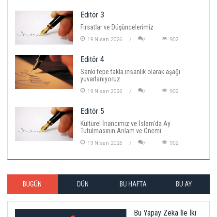
Editör 3
Fırsatlar ve Düşüncelerimiz
19 Nisan 2026
902
Editör 4
Sanki tepe takla insanlık olarak aşağı
yuvarlanıyoruz
19 Nisan 2026
902
Editör 5
Kültürel İnancımız ve İslam'da Ay
Tutulmasının Anlam ve Önemi
19 Nisan 2026
902
BUGÜN
DÜN
BU HAFTA
BU AY
Bu Yapay Zeka İle İki