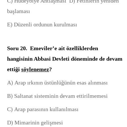
C) Hudeybiye Antlaşması D) Fetihlerin yeniden
başlaması
E) Düzenli ordunun kurulması
Soru 20. Emeviler’e ait özelliklerden
hangisinin Abbasi Devleti döneminde de devam
ettiği
söylenemez
?
A) Arap ırkının üstünlüğünün esas alınması
B) Saltanat sisteminin devam ettirilmemesi
C) Arap parasının kullanılması
D) Mimarinin gelişmesi