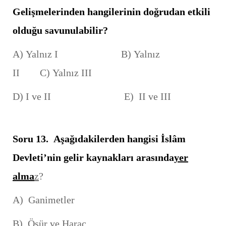
Gelişmelerinden hangilerinin doğrudan etkili
olduğu savunulabilir?
A) Yalnız I B) Yalnız
II C) Yalnız III
D) I ve II E) II ve III
Soru 13. Aşağıdakilerden hangisi İslâm
Devleti’nin gelir kaynakları arasında
yer
alma
z
?
A) Ganimetler
B) Öşür ve Haraç