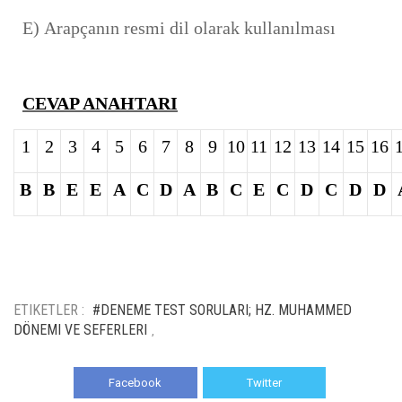
E) Arapçanın resmi dil olarak kullanılması
CEVAP ANAHTARI
1
2
3
4
5
6
7
8
9
10
11
12
13
14
15
16
B
B
E
E
A
C
D
A
B
C
E
C
D
C
D
D
ETIKETLER :
#DENEME TEST SORULARI; HZ. MUHAMMED
DÖNEMI VE SEFERLERI
,
Facebook
Twitter