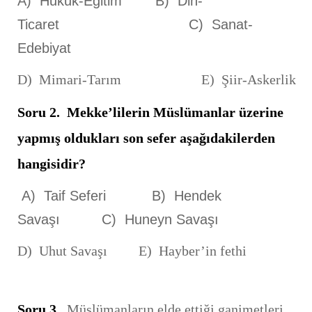
A) Hukuk-Eğitim B) Din-
Ticaret C) Sanat-
Edebiyat
D) Mimari-Tarım E) Şiir-Askerlik
Soru 2.
Mekke’lilerin Müslümanlar üzerine
yapmış oldukları son sefer aşağıdakilerden
hangisidir?
A) Taif Seferi B) Hendek
Savaşı C) Huneyn Savaşı
D) Uhut Savaşı E) Hayber’in fethi
Soru 3.
Müslümanların elde ettiği ganimetleri