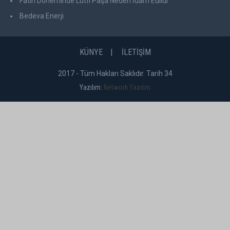
Fatih Döneminde Lütfi Paşa Neden İdam Edildi
Bedeva Enerji
KÜNYE
İLETİŞİM
2017 - Tüm Hakları Saklıdır. Tarih 34
Yazılım:
Network Yazılım