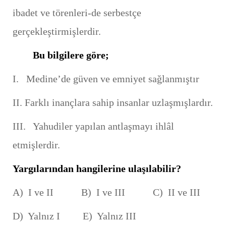
ibadet ve törenleri-de serbestçe
gerçekleştirmişlerdir.
Bu bilgilere göre;
I. Medine’de güven ve emniyet sağlanmıştır
II. Farklı inançlara sahip insanlar uzlaşmışlardır.
III. Yahudiler yapılan antlaşmayı ihlâl
etmişlerdir.
Yargılarından hangilerine ulaşılabilir?
A) I ve II B) I ve III C) II ve III
D) Yalnız I E) Yalnız III