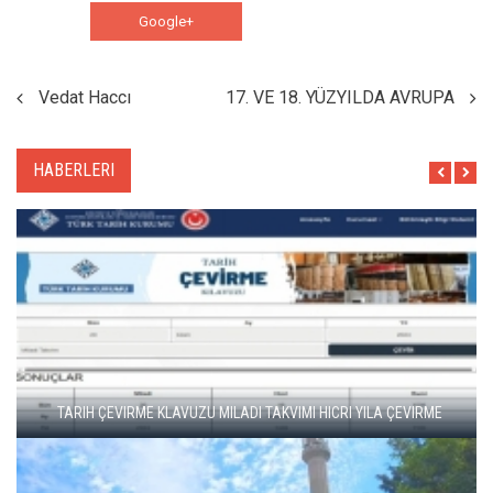
Google+
WhatsApp
Vedat Haccı
17. VE 18. YÜZYILDA AVRUPA
HABERLERI
TARIH ÇEVIRME KLAVUZU MILADI TAKVIMI HICRI YILA ÇEVIRME