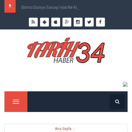
Birinci Dünya Savaşı`nda Ne Kadar İnsan Öldü?
Menu
Ana Sayfa