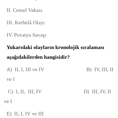
II. Cemel Vakası
III. Kerbelâ Olayı
IV. Puvatya Savaşı
Yukarıdaki olayların kronolojik sıralaması
aşağıdakilerden hangisidir?
A) II, I, III ve IV B) IV, III, II
ve I
C) I, II, III, IV D) III, IV, II
ve I
E) II, I, IV ve III