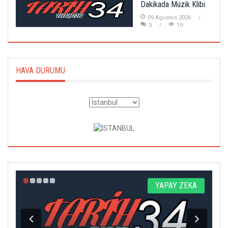
Dakikada Müzik Klibi
09 Agustos 2026
0
19
HAVA DURUMU
Z
YAPAY ZEKA