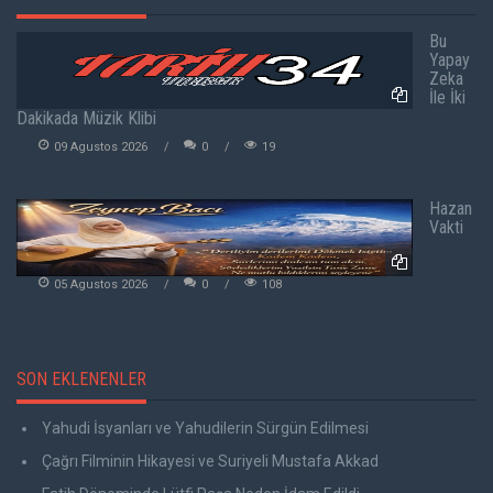
Bu
Yapay
Zeka
İle İki
Dakikada Müzik Klibi
09 Agustos 2026
0
19
Hazan
Vakti
05 Agustos 2026
0
108
SON EKLENENLER
Yahudi İsyanları ve Yahudilerin Sürgün Edilmesi
Çağrı Filminin Hikayesi ve Suriyeli Mustafa Akkad