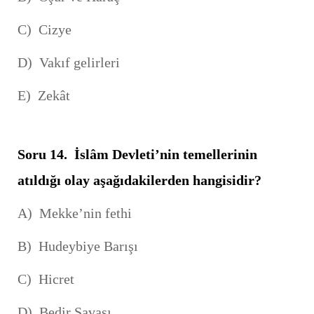
C) Cizye
D) Vakıf gelirleri
E) Zekât
Soru 14.
İslâm Devleti’nin temellerinin
atıldığı olay aşağıdakilerden hangisidir?
A) Mekke’nin fethi
B) Hudeybiye Barışı
C) Hicret
D) Bedir Savaşı