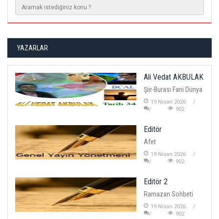
YAZARLAR
Ali Vedat AKBULAK
Şiir-Burası Fani Dünya
19 Nisan 2026
902
Editör
Afet
19 Nisan 2026
902
Editör 2
Ramazan Sohbeti
19 Nisan 2026
902