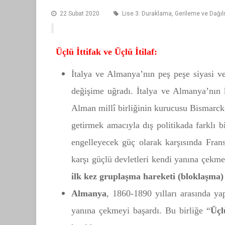
22 Subat 2020
Lise 3: Duraklama, Gerileme ve Dağ
Üçlü İttifak ve
Üçlü İtilaf:
İtalya ve Almanya’nın peş peşe siyasi ve
değişime uğradı. İtalya ve Almanya’nın 
Alman millî birliğinin kurucusu Bismarck
getirmek amacıyla dış politikada farklı b
engelleyecek güç olarak karşısında Fra
karşı güçlü devletleri kendi yanına çekme
ilk kez gruplaşma hareketi (bloklaşma) 
Almanya
, 1860-1890 yılları arasında ya
yanına çekmeyi başardı. Bu birliğe “
Üçl