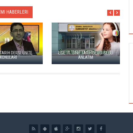
EMI HABERLERI
F TARİH DERSİ ÜNİTE
LISE 11. SINIF TARIH DERSI-SESLİ
SIYASI ANALIZ
KONULARI
ANLATIM
FATIH DÖNEMINDE LÜTFI PAŞA NEDEN
İDAM EDILDI