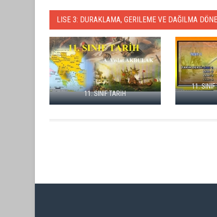
LISE 3: DURAKLAMA, GERILEME VE DAĞILMA DÖN
11. SINI
11. SINIF TARİH