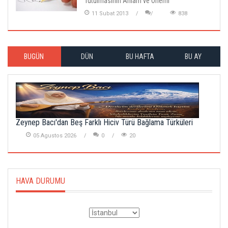
Tutulmasının Anlam ve Önemi
11 Subat 2013
838
BUGÜN
DÜN
BU HAFTA
BU AY
Zeynep Bacı'dan Beş Farklı Hiciv Türü Bağlama Türküleri
05 Agustos 2026
0
20
HAVA DURUMU