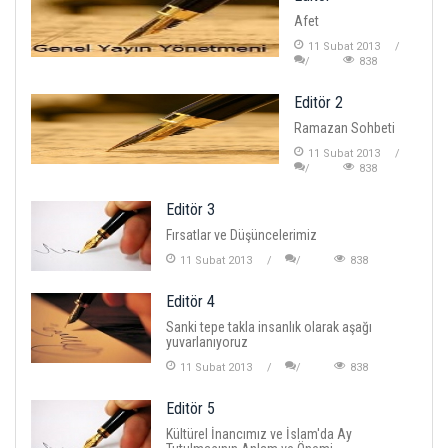
Afet
11 Subat 2013
838
Editör 2
Ramazan Sohbeti
11 Subat 2013
838
Editör 3
Fırsatlar ve Düşüncelerimiz
11 Subat 2013
838
Editör 4
Sanki tepe takla insanlık olarak aşağı
yuvarlanıyoruz
11 Subat 2013
838
Editör 5
Kültürel İnancımız ve İslam'da Ay