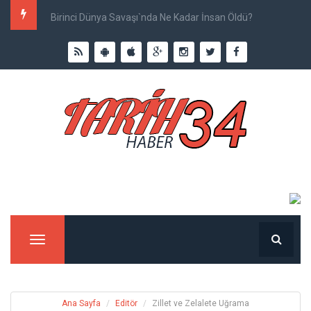
Birinci Dünya Savaşı`nda Ne Kadar İnsan Öldü?
Menu
Ana Sayfa
Editör
Zillet ve Zelalete Uğrama