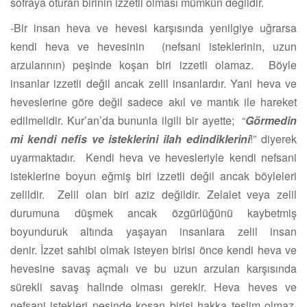
sofraya oturan birinin izzetli olması mümkün değildir.
-Bir insan heva ve hevesi karşısında yenilgiye uğrarsa
kendi heva ve hevesinin (nefsani isteklerinin, uzun
arzularının) peşinde koşan biri izzetli olamaz. Böyle
insanlar izzetli değil ancak zelil insanlardır. Yani heva ve
heveslerine göre değil sadece akıl ve mantık ile hareket
edilmelidir.
Kur’an’da bununla ilgili bir ayette; “
Görmedin
mi kendi nefis ve isteklerini ilah edindiklerini
!” diyerek
uyarmaktadır. Kendi heva ve hevesleriyle kendi nefsani
isteklerine boyun eğmiş biri izzetli değil ancak böyleleri
zelildir. Zelil olan biri aziz değildir. Zelalet veya zelil
durumuna düşmek ancak özgürlüğünü kaybetmiş
boyunduruk altında yaşayan insanlara zelil insan
denir.
İzzet sahibi olmak isteyen birisi önce kendi heva ve
hevesine savaş açmalı ve bu uzun arzuları karşısında
sürekli savaş halinde olması gerekir. Heva heves ve
nefsani istekleri peşinde koşan birisi hakka teslim olmaz.