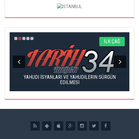
I
İLK ÇAĞ
YAHUDI İSYANLARI VE YAHUDILERIN SÜRGÜN
EDILMESI