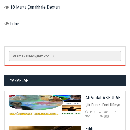
18 Marta Çanakkale Destanı
Fitne
YAZARLAR
Ali Vedat AKBULAK
Şiir-Burası Fani Dünya
11 Subat 2013
838
Editör