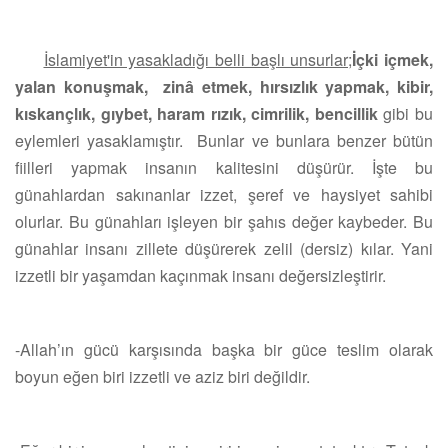
İslamiyet'in yasakladığı belli başlı unsurlar;
İçki içmek,
yalan konuşmak, zinâ etmek, hırsızlık yapmak, kibir,
kıskançlık, gıybet, haram rızık, cimrilik, bencillik
gibi bu
eylemleri yasaklamıştır. Bunlar ve bunlara benzer bütün
fiilleri yapmak insanın kalitesini düşürür. İşte bu
günahlardan sakınanlar izzet, şeref ve haysiyet sahibi
olurlar. Bu günahları işleyen bir şahıs değer kaybeder. Bu
günahlar insanı zillete düşürerek zelil (dersiz) kılar. Yani
izzetli bir yaşamdan kaçınmak insanı değersizleştirir.
-Allah’ın gücü karşısında başka bir güce teslim olarak
boyun eğen biri izzetli ve aziz biri değildir.