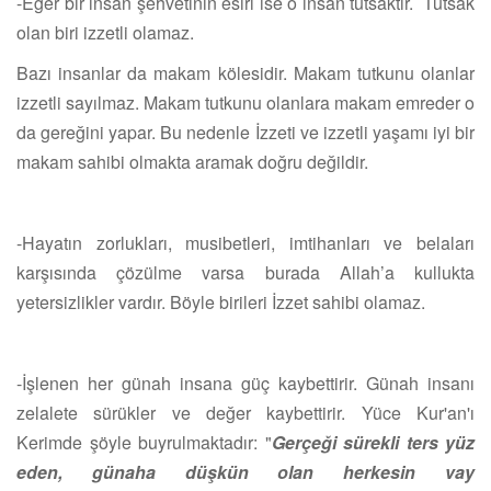
-Eğer bir insan şehvetinin esiri ise o insan tutsaktır. Tutsak
olan biri izzetli olamaz.
Bazı insanlar da makam kölesidir. Makam tutkunu olanlar
izzetli sayılmaz. Makam tutkunu olanlara makam emreder o
da gereğini yapar. Bu nedenle İzzeti ve izzetli yaşamı iyi bir
makam sahibi olmakta aramak doğru değildir.
-Hayatın zorlukları, musibetleri, imtihanları ve belaları
karşısında çözülme varsa burada Allah’a kullukta
yetersizlikler vardır. Böyle birileri İzzet sahibi olamaz.
-İşlenen her günah insana güç kaybettirir.
Günah insanı
zelalete sürükler ve değer kaybettirir. Yüce Kur'an'ı
Kerimde şöyle buyrulmaktad
ır: "
Gerçeği sürekli ters yüz
eden, günaha düşkün olan herkesin vay