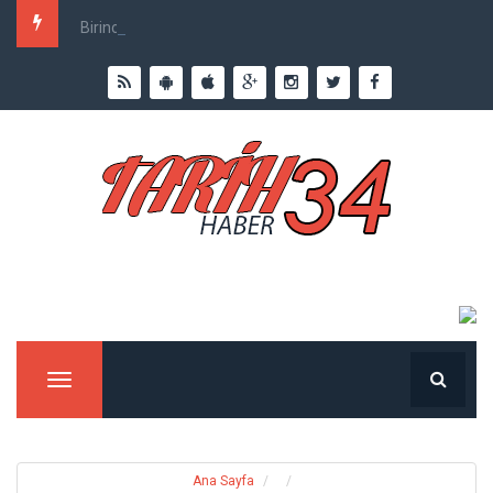
Birinci Dünya Savaşı`nda Ne Kadar İnsan Öldü?
Menu
Ana Sayfa