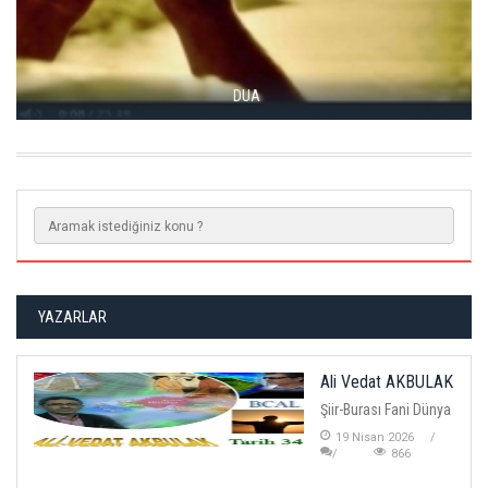
DUA
HAYATIMI
YAZARLAR
Ali Vedat AKBULAK
Şiir-Burası Fani Dünya
19 Nisan 2026
866