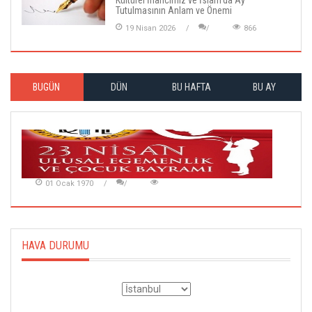
Kültürel İnancımız ve İslam'da Ay
Tutulmasının Anlam ve Önemi
19 Nisan 2026
866
BUGÜN
DÜN
BU HAFTA
BU AY
01 Ocak 1970
HAVA DURUMU