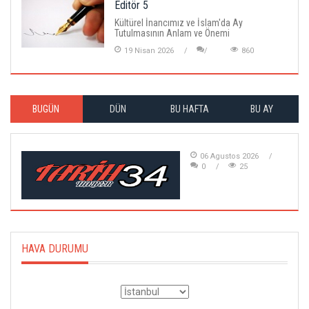
Editör 5
Kültürel İnancımız ve İslam'da Ay
Tutulmasının Anlam ve Önemi
19 Nisan 2026
860
BUGÜN
DÜN
BU HAFTA
BU AY
06 Agustos 2026
0
25
HAVA DURUMU