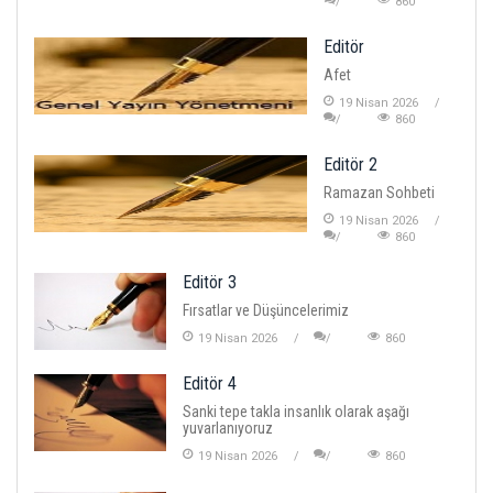
860
Editör
Afet
19 Nisan 2026
860
Editör 2
Ramazan Sohbeti
19 Nisan 2026
860
Editör 3
Fırsatlar ve Düşüncelerimiz
19 Nisan 2026
860
Editör 4
Sanki tepe takla insanlık olarak aşağı
yuvarlanıyoruz
19 Nisan 2026
860