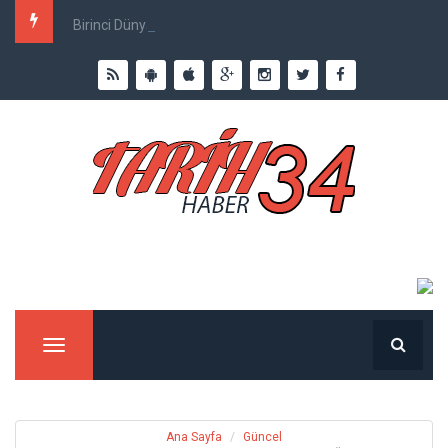
Birinci Dünya Savaşı`nda Ne Kadar İnsan Öldü?
Menu
Ana Sayfa
Güncel