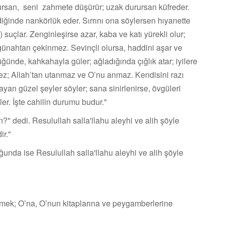
olursan, seni zahmete düşürür; uzak durursan küfreder.
iğinde nankörlük eder. Sırrını ona söylersen hı­yanette
 suçlar. Zenginleşirse azar, kaba ve katı yürekli olur;
ve günahtan çekinmez. Sevinçli olursa, haddini aşar ve
üğünde, kahkahayla güler; ağladığında çığlık atar; iyilere
mez; Allah’tan utan­maz ve O’nu anmaz. Kendisini razı
an güzel şeyler söyler; sana sinirlenirse, övgüleri
er. İşte cahilin durumu budur."
?" dedi. Resulullah salla'llahu aleyhi ve alih şöyle
ir."
ğunda ise Resulullah salla'llahu aleyhi ve alih şöyle
r etmek; O’na, O’nun kitaplarına ve peygamberlerine