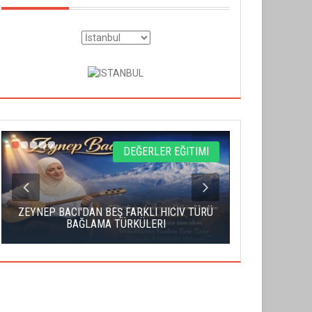
DEĞERLER EĞITIMI
ZEYNEP BACI'DAN BEŞ FARKLI HICIV TÜRÜ
YAHUDI İS
BAĞLAMA TÜRKÜLERI
S