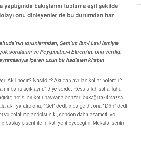
yaptığında bakışlarını topluma eşit şekilde
dolayı onu dinleyenler de bu durumdan haz
Yahuda’nın torunlarından, Şem’un ibn-i Lavî ismiyle
r çok sorularını ve Peygmaber-i Ekrem’in, ona verdiği
rıntılarıyla içeren uzun bir hadisten kitabın
r. Akıl nedir? Nasıldır? Akıldan ayrılan kollar nelerdir?
arını bana açıklayın." diye sordu. Resulullah salla'llahu
kağıdır; nefis, en kötü hayvana benzer; bukağı takıl­mazsa
âla aklı yaratıp ona, "Gel" dedi, o da geldi; ona "Dön" dedi
et ve celalime andolsun ki, senden daha azametli ve
nle başlayıp seninle hilkati yenileyeceğim. Mükâfat senin