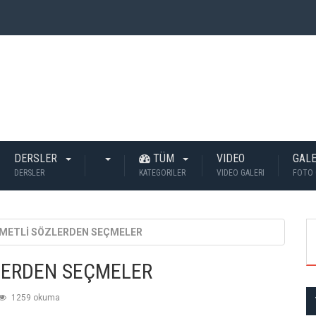
 İnsan Öldü?
DERSLER
TÜM
VIDEO
GALE
DERSLER
KATEGORILER
VIDEO GALERI
FOTO 
KMETLİ SÖZLERDEN SEÇMELER
LERDEN SEÇMELER
1259 okuma