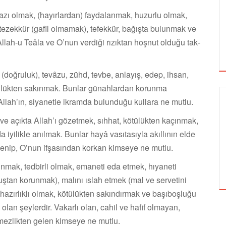
azı olmak, (hayırlardan) faydalanmak, huzurlu olmak,
, tezekkür (gafil olmamak), tefekkür, bağışta bulunmak ve
, Allah-u Teâla ve O’nun verdiği rızıktan hoşnut olduğu tak­
(doğruluk), tevâzu, zühd, tevbe, anlayış, edep, ihsan,
tülükten sakınmak. Bunlar günahlardan korunma
e Allah’ın, siyanetle ikramda bulunduğu kullara ne mutlu.
GÜNCEL
 ve açıkta Allah’ı gözetmek, sıhhat, kötülükten kaçınmak,
a iyilikle anılmak. Bunlar hayâ vasıtasıyla akıllının elde
bullenip, O’nun ifşasından korkan kimseye ne mutlu.
BEDEVA ENERJI
unmak, tedbirli olmak, emaneti eda etmek, hıyaneti
tan korunmak), malını ıslah etmek (mal ve servetini
azırlıklı olmak, kötülükten sakındırmak ve başıboşluğu
 olan şeylerdir. Vakarlı olan, cahil ve hafif olmayan,
­mezlikten gelen kimseye ne mutlu.