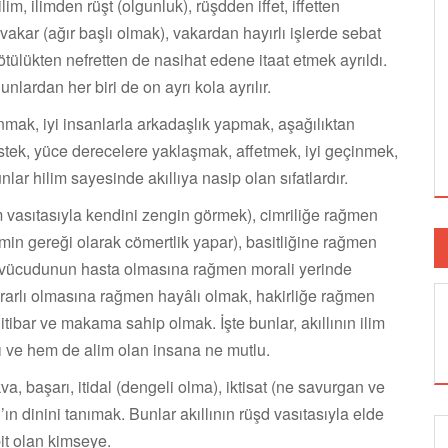
m, ilimden rüşt (olgunluk), rüşdden iffet, iffetten
ar (ağır başlı olmak), vakardan hayırlı işlerde sebat
kötülükten nefretten de nasihat edene itaat etmek ayrıldı.
nlardan her biri de on ayrı kola ayrılır.
ak, iyi insan­larla arkadaşlık yapmak, aşağılıktan
istek, yüce derecelere yaklaşmak, affetmek, iyi geçinmek,
 hilim sayesinde akıllıya nasip olan sıfatlardır.
im vasıtasıyla kendini zengin görmek), cimriliğe rağmen
 ilmin gereği olarak cömertlik yapar), basitliğine rağmen
 (vücudunun hasta olmasına rağmen morali yerinde
ısrarlı olmasına rağmen hayâlı olmak, hakirliğe rağmen
tibar ve makama sahip olmak. İşte bunlar, akıllının ilim
llı ve hem de alim olan insana ne mutlu.
kva, başarı, itidal (dengeli olma), iktisat (ne savurgan ve
ın dinini tanımak. Bunlar akıllının rüşd vasıtasıyla elde
bit olan kimseye.