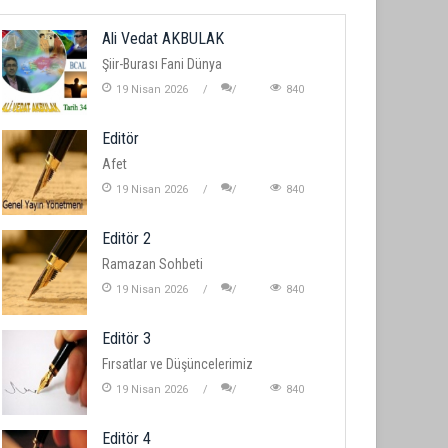
Ali Vedat AKBULAK
Şiir-Burası Fani Dünya
19 Nisan 2026
840
Editör
Afet
19 Nisan 2026
840
Editör 2
Ramazan Sohbeti
19 Nisan 2026
840
Editör 3
Fırsatlar ve Düşüncelerimiz
19 Nisan 2026
840
Editör 4