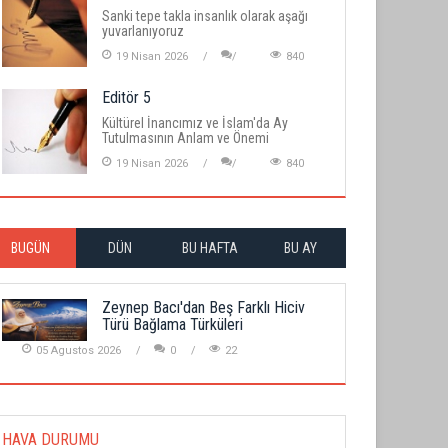
Sanki tepe takla insanlık olarak aşağı
yuvarlanıyoruz
19 Nisan 2026
840
Editör 5
Kültürel İnancımız ve İslam'da Ay
Tutulmasının Anlam ve Önemi
19 Nisan 2026
840
BUGÜN
DÜN
BU HAFTA
BU AY
Zeynep Bacı'dan Beş Farklı Hiciv
Türü Bağlama Türküleri
05 Agustos 2026
0
22
HAVA DURUMU