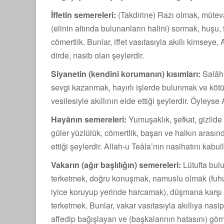
İffetin semereleri:
(Takdirine) Razı olmak, mütev
(elinin altında bulunan­ların halini) sormak, huşu
cömertlik. Bunlar, iffet vasıtasıyla akıllı kim­seye
dirde, nasib olan şeylerdir.
Siyanetin (kendini korumanın) kısımları:
Salâh 
sevgi kazanmak, hayırlı işlerde bulunmak ve kö
vesilesiyle akıllının elde ettiği şeylerdir. Öyleys
Hayânın semereleri:
Yumuşaklık, şefkat, gizlide
güler yüzlülük, cömertlik, başarı ve halkın arasınd
ettiği şeylerdir. Allah-u Teâla’nın nasi­hatını ka
Vakarın (ağır başlılığın) semereleri:
Lütufta bul
terketmek, doğru konuşmak, namuslu olmak (fuhuş
iyice koruyup yerinde harcamak), düşmana karşı h
terketmek. Bunlar, vakar vasıtasıyla akıllıya nasip
affedip bağışlayan ve (başkalarının hatasını) gör