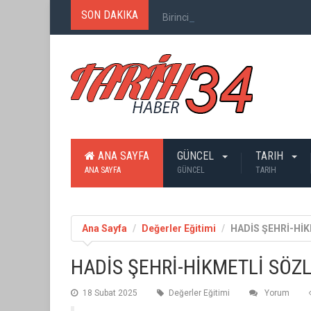
SON DAKIKA
Birinci Dünya Savaşı`nda Ne Kadar
ANA SAYFA
GÜNCEL
TARIH
ANA SAYFA
GÜNCEL
TARIH
Ana Sayfa
Değerler Eğitimi
HADİS ŞEHRİ-Hİ
HADİS ŞEHRİ-HİKMETLİ SÖZ
18 Subat 2025
Değerler Eğitimi
Yorum