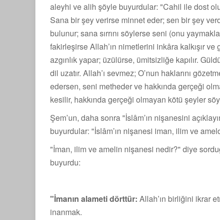
aleyhi ve alih şöyle buyurdular: "Cahil ile dost 
Sana bir şey verirse minnet eder; sen bir şey verd
bulunur; sana sırrını söylerse seni (onu yaymakla)
fakirleşirse Allah’ın nimetlerini inkâra kalkışır 
azgınlık yapar; üzülürse, ümitsizliğe kapılır. Güld
dil uzatır. Allah’ı sevmez; O’nun haklarını gözet
edersen, seni metheder ve hakkında gerçeği olmay
kesilir, hakkında gerçeği olmayan kötü şeyler söyl
Şem’un, daha sonra "İslâm’ın nişanesini açıklayın
buyurdular: "İslâm’ın nişanesi iman, ilim ve ameld
"İman, ilim ve amelin nişanesi nedir?" diye sordu
buyurdu:
"İmanın alameti dörttür:
Allah’ın birliğini ikra
inanmak.