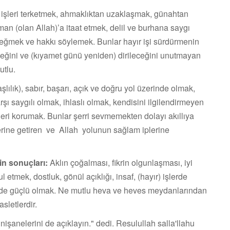
 işleri terketmek, ahmaklıktan uzaklaşmak, günahtan
n (olan Allah)’a itaat etmek, delil ve bur­hana saygı
ğmek ve hakkı söylemek. Bunlar hayır işi sürdürmenin
eceğini ve (kıyamet günü yeniden) dirileceğini unutmayan
utlu.
lılık), sabır, başarı, açık ve doğru yol üzerinde olmak,
şı saygılı olmak, ihlaslı olmak, kendisini ilgilendirmeyen
şleri korumak. Bunlar şerri sevmemekten dolayı akıllıya
yerine getiren ve Allah yolunun sağlam iplerine
in sonuçları:
Aklın çoğalması, fikrin olgunlaşması, iyi
 etmek, dostluk, gönül açıklığı, insaf, (hayır) işlerde
mede güçlü olmak. Ne mutlu heva ve heves meydanlarından
sletlerdir.
nişa­nelerini de açıklayın." dedi. Resulullah salla'llahu