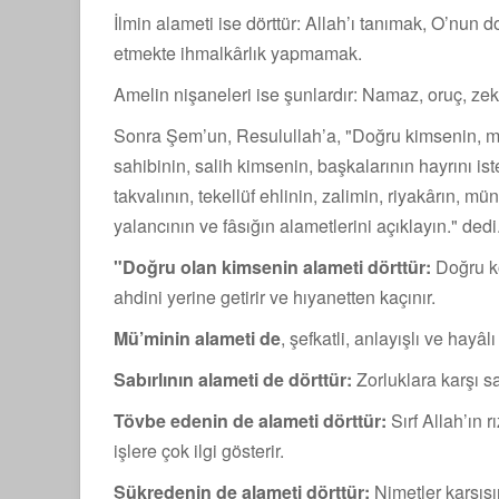
İlmin alameti ise dörttür: Allah’ı tanımak, O’nun do
etmekte ihmalkârlık yapmamak.
Amelin nişaneleri ise şunlardır: Namaz, oruç, zekâ
Sonra Şem’un, Resulullah’a, "Doğru kimsenin, mü
sahibinin, salih kimsenin, başkalarının hayrını iste
takvalının, tekellüf ehlinin, zalimin, ri­yakârın, mün
yalancının ve fâsığın alametlerini açıklayın." dedi
"Doğru olan kimsenin alameti dörttür:
Doğru ko
ahdini yerine getirir ve hıyanetten kaçınır.
Mü’minin alameti de
, şefkatli, anlayışlı ve hayâlı
Sabırlının alameti de dörttür:
Zorluklara karşı sab
Tövbe edenin de alameti dörttür:
Sırf Allah’ın r
işlere çok ilgi gösterir.
Şükredenin de alameti dörttür:
Nimetler karşısı