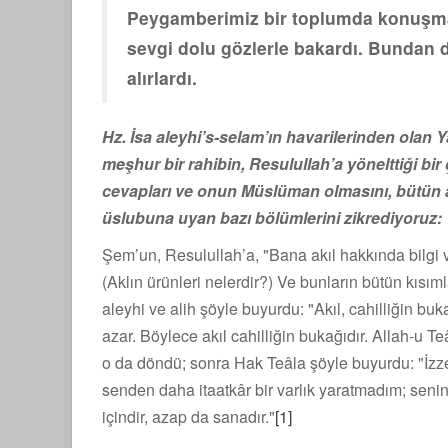
Peygamberimiz bir toplumda konuşma 
sevgi dolu gözlerle bakardı. Bundan 
alırlardı.
Hz. İsa aleyhi’s-selam’ın havarilerinden olan 
meşhur bir rahibin, Resulullah’a yönelttiği bi
cevapları ve onun Müslüman olmasını, bütün ay
üslubuna uyan bazı bölümlerini zikrediyoruz:
Şem’un, Resulullah’a, "Bana akıl hakkında bilgi ve
(Aklın ürünleri nelerdir?) Ve bunların bütün kısıml
aleyhi ve alih şöyle buyurdu: "Akıl, cahilliğin bu
azar. Böylece akıl cahilliğin bukağıdır. Allah-u Te
o da döndü; sonra Hak Teâla şöyle buyurdu: "İzz
senden daha itaatkâr bir varlık yarat­madım; seni
içindir, azap da sanadır."
[1]