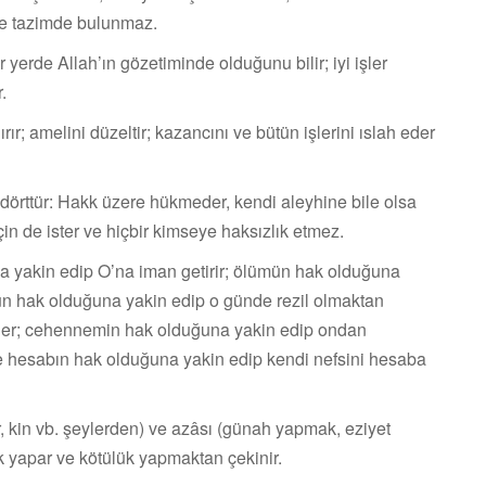
 ve tazimde bulunmaz.
r yerde Allah’ın gözetiminde olduğunu bilir; iyi işler
.
rır; amelini düzeltir; kazancını ve bütün işlerini ıslah eder
 dörttür: Hakk üzere hükmeder, kendi aleyhine bile olsa
için de ister ve hiçbir kimseye haksızlık etmez.
na yakin edip O’na iman getirir; ölümün hak olduğuna
ünün hak olduğuna yakin edip o günde rezil olmaktan
ler; cehen­nemin hak olduğuna yakin edip ondan
r ve hesabın hak olduğuna yakin edip kendi nefsini hesaba
ür, kin vb. şeyler­den) ve azâsı (günah yapmak, eziyet
ik yapar ve kötülük yapmaktan çekinir.