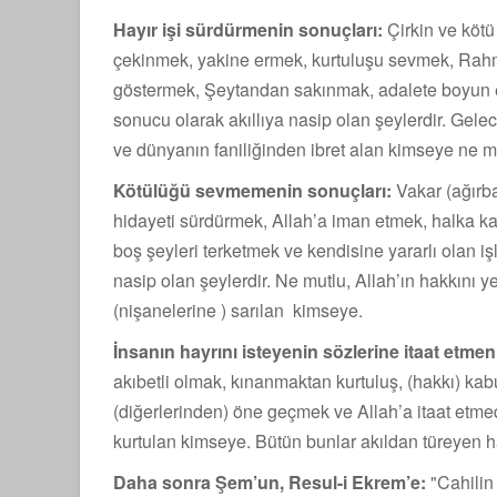
Hayır işi sürdürmenin sonuçları:
Çirkin ve kötü
çekinmek, yakine ermek, kurtu­luşu sevmek, Rahma
göstermek, Şeytandan sakınmak, adalete boyun e
sonucu olarak akıllıya nasip olan şeylerdir. Gel
ve dünyanın faniliğinden ibret alan kimseye ne m
Kötülüğü sevmemenin sonuçları:
Vakar (ağırbaş
hidayeti sürdürmek, Allah’a iman etmek, halka kar
boş şeyleri terketmek ve kendisine yararlı olan i
nasip olan şeylerdir. Ne mutlu, Allah’ın hakkını 
(nişanelerine ) sarılan kimseye.
İnsanın hayrını isteyenin sözlerine itaat etmen
akıbetli olmak, kınanmaktan kurtuluş, (hakkı) kabul
(diğerlerinden) öne geçmek ve Allah’a itaat et
kurtulan kimseye. Bütün bunlar akıldan türeyen ha
Daha sonra Şem’un, Resul-i Ekrem’e:
"Cahilin 