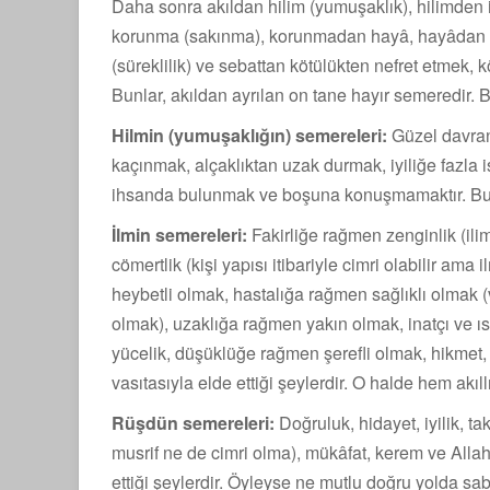
Daha sonra akıldan hilim (yumuşaklık), hilimden ili
korunma (sakınma), korun­madan hayâ, hayâdan vak
(süreklilik) ve sebattan kötülükten nefret etmek, 
Bunlar, akıldan ayrılan on tane hayır semeredir. Bu
Hilmin (yumuşaklığın) semereleri:
Güzel davranm
kaçınmak, alçaklıktan uzak durmak, iyiliğe fazla 
ihsanda bulunmak ve boşuna konuşmamaktır. Bunlar
İlmin semereleri:
Fakirliğe rağmen zenginlik (il
cömertlik (kişi yapısı itibariyle cimri olabilir ama
heybetli olmak, hastalığa rağmen sağlıklı olmak
olmak), uzak­lığa rağmen yakın olmak, inatçı ve 
yücelik, düşüklüğe rağmen şerefli olmak, hikmet, i
vasıtasıyla elde ettiği şeylerdir. O halde hem akı
Rüşdün semereleri:
Doğruluk, hidayet, iyilik, ta
musrif ne de cimri olma), mükâfat, kerem ve Allah’
ettiği şeylerdir. Öyleyse ne mutlu doğru yolda sa