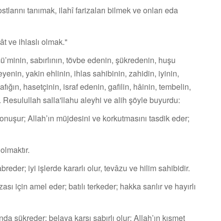
stlarını tanımak, ilahî farizaları bilmek ve onları eda
t ve ihlaslı olmak."
’minin, sabırlının, tövbe edenin, şükredenin, huşu
yenin, yakin ehlinin, ihlas sahibinin, zahidin, iyinin,
afığın, hasetçinin, israf edenin, gafilin, hâinin, tem­belin,
. Resulullah salla'llahu aleyhi ve alih şöyle buyurdu:
nuşur; Allah’ın müjdesini ve korkutmasını tasdik eder;
 olmaktır.
reder; iyi işlerde kararlı olur, tevâzu ve hilim sahibidir.
ızası için amel eder; batılı terkeder; hakka sarılır ve hayırlı
nda şükreder; belaya karşı sabırlı olur; Allah’ın kısmet