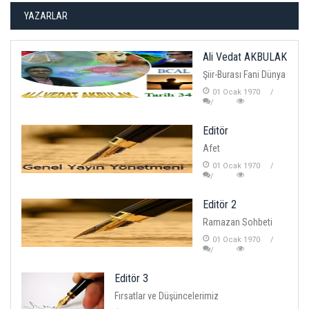
YAZARLAR
Ali Vedat AKBULAK
Şiir-Burası Fani Dünya
01 Ocak 1970
Editör
Afet
01 Ocak 1970
Editör 2
Ramazan Sohbeti
01 Ocak 1970
Editör 3
Fırsatlar ve Düşüncelerimiz