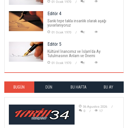
01 Ocak 1970
Editör 4
Sanki tepe takla insanlık olarak aşağı
yuvarlanıyoruz
01 Ocak 1970
Editör 5
Kültürel İnancımız ve İslam'da Ay
Tutulmasının Anlam ve Önemi
01 Ocak 1970
BUGÜN
DÜN
BU HAFTA
BU AY
06 Agustos 2026
0
17