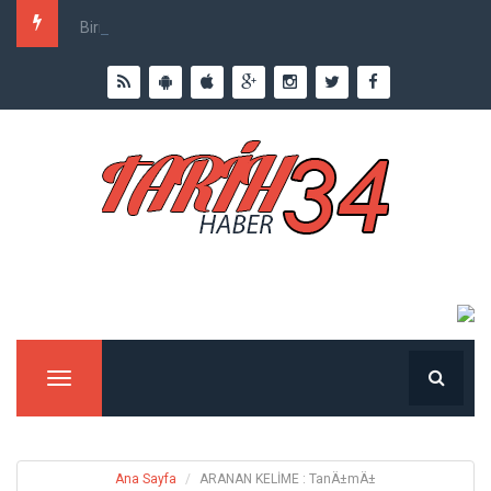
Birinci Dünya Savaşı`nda Ne Kadar İnsan Öldü?
Menu
Ana Sayfa
ARANAN KELİME : TanÄ±mÄ±