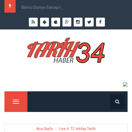
Birinci Dünya Savaşı`nda Ne Kadar İnsan Öldü?
Menu
Ana Sayfa
Lise 4: TC İnkılap Tarihi