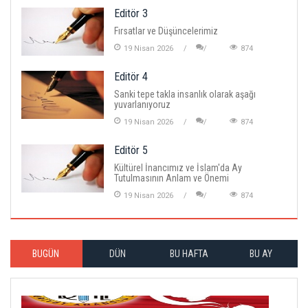
Editör 3
Fırsatlar ve Düşüncelerimiz
19 Nisan 2026
874
Editör 4
Sanki tepe takla insanlık olarak aşağı
yuvarlanıyoruz
19 Nisan 2026
874
Editör 5
Kültürel İnancımız ve İslam'da Ay
Tutulmasının Anlam ve Önemi
19 Nisan 2026
874
BUGÜN
DÜN
BU HAFTA
BU AY