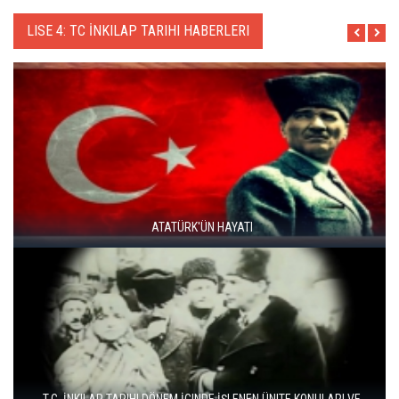
LISE 4: TC İNKILAP TARIHI HABERLERI
ATATÜRK'ÜN HAYATI
T.C. İNKILAP TARIHI DÖNEM İÇINDE İŞLENEN ÜNITE KONULARI VE