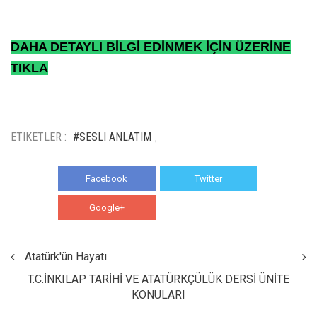
DAHA DETAYLI BİLGİ EDİNMEK İÇİN ÜZERİNE
TIKLA
ETIKETLER :
#SESLI ANLATIM
,
Facebook
Twitter
Google+
WhatsApp
Atatürk'ün Hayatı
T.C.İNKILAP TARİHİ VE ATATÜRKÇÜLÜK DERSİ ÜNİTE
KONULARI