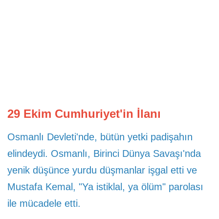
Atütürk'ün Hayatı
19. Yüzyılda Osmanlı
19. Yüzyılda Osmanlı
29 Ekim Cumhuriyet'in İlanı
Osmanlı Devleti'nde, bütün yetki padişahın
elindeydi. Osmanlı, Birinci Dünya Savaşı'nda
yenik düşünce yurdu düşmanlar işgal etti ve
Mustafa Kemal, "Ya istiklal, ya ölüm" parolası
ile mücadele etti.