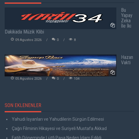
Bu
Yapay
Zeka
İle İki
Dakikada Müzik Klibi
09 Agustos 2026
0
8
Hazan
Vakti
05 Agustos 2026
0
104
SON EKLENENLER
Yahudi İsyanları ve Yahudilerin Sürgün Edilmesi
Çağrı Filminin Hikayesi ve Suriyeli Mustafa Akkad
Fatih Döneminde Lütfi Paşa Neden İdam Edildi