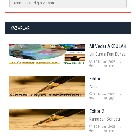
YAZARLAR
Ali Vedat AKBULAK
Şiir-Burası Fani Dünya
19 Nisan 2026
881
Editör
Afet
19 Nisan 2026
881
Editör 2
Ramazan Sohbeti
19 Nisan 2026
881