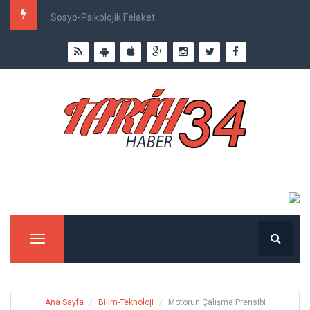
Sosyo-Psikolojik Felaket
Menu
Ana Sayfa
Bilim-Teknoloji
Motorun Çalışma Prensibi