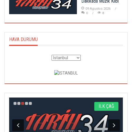
Dakikada Müzik Klibi
09 Agustos 2026
0
8
HAVA DURUMU
I
İLK ÇAĞ