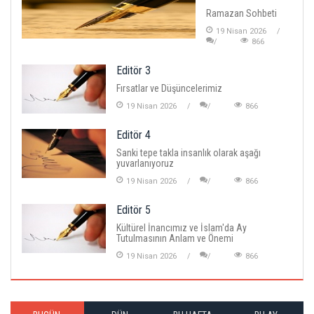
Ramazan Sohbeti
19 Nisan 2026
866
Editör 3
Fırsatlar ve Düşüncelerimiz
19 Nisan 2026
866
Editör 4
Sanki tepe takla insanlık olarak aşağı
yuvarlanıyoruz
19 Nisan 2026
866
Editör 5
Kültürel İnancımız ve İslam'da Ay
Tutulmasının Anlam ve Önemi
19 Nisan 2026
866