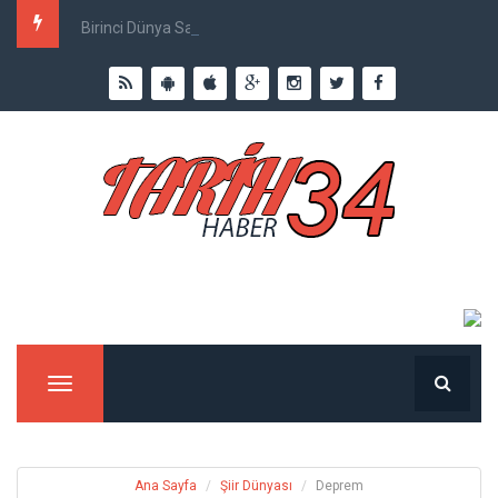
Birinci Dünya Savaşı`nda Ne Kadar İnsan Öldü?
Menu
Ana Sayfa
Şiir Dünyası
Deprem