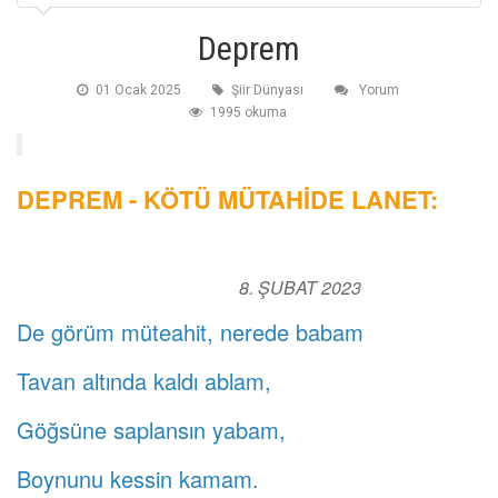
Deprem
01 Ocak 2025
Şiir Dünyası
Yorum
1995 okuma
DEPREM - KÖTÜ MÜTAHİDE LANET:
8. ŞUBAT 2023
De görüm müteahit, nerede babam
Tavan altında kaldı ablam,
Göğsüne saplansın yabam,
Boynunu kessin kamam.