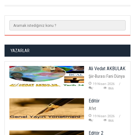
YAZARLAR
Ali Vedat AKBULAK
Şiir-Burası Fani Dünya
19 Nisan 2026
866
Editör
Afet
19 Nisan 2026
866
Editör 2