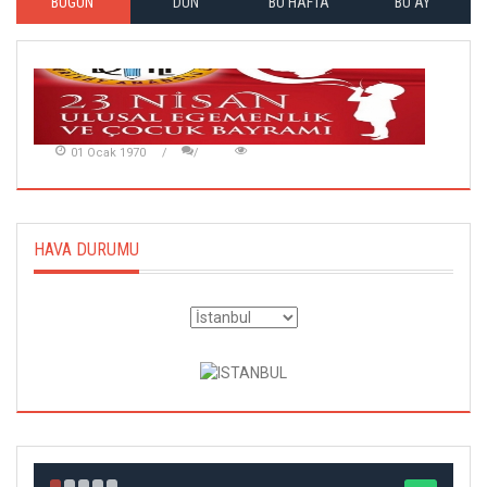
BUGÜN
DÜN
BU HAFTA
BU AY
01 Ocak 1970
HAVA DURUMU