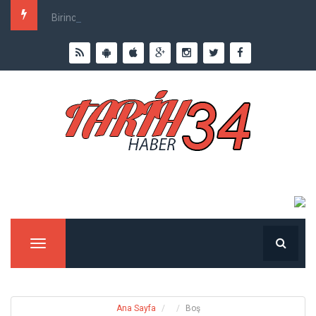
Birinci Dünya Savaşı`nda Ne Kadar İnsan Öldü?
Menu
Ana Sayfa
Boş