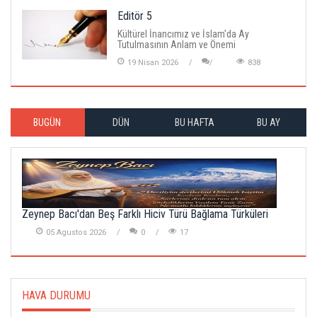
Editör 5
Kültürel İnancımız ve İslam'da Ay
Tutulmasının Anlam ve Önemi
19 Nisan 2026
838
BUGÜN
DÜN
BU HAFTA
BU AY
Zeynep Bacı'dan Beş Farklı Hiciv Türü Bağlama Türküleri
05 Agustos 2026
0
17
HAVA DURUMU