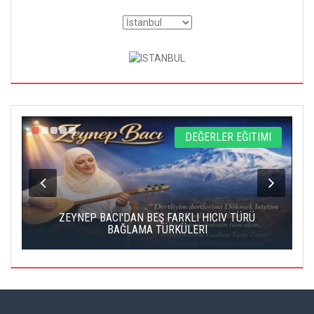
L
DEĞERLER EĞITIMI
ZEYNEP BACI'DAN BEŞ FARKLI HICIV TÜRÜ
BAĞLAMA TÜRKÜLERI