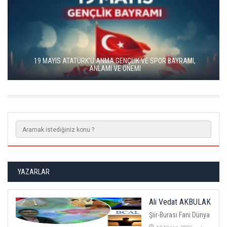
ATATÜRK'Ü ANMA GENÇLIK VE SPOR BAYRAMI,
ANLAMI VE ÖNEMI
YAZARLAR
Ali Vedat AKBULAK
Şiir-Burası Fani Dünya