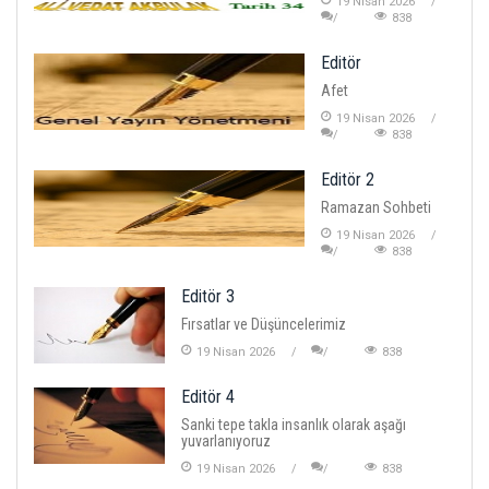
19 Nisan 2026
838
Editör
Afet
19 Nisan 2026
838
Editör 2
Ramazan Sohbeti
19 Nisan 2026
838
Editör 3
Fırsatlar ve Düşüncelerimiz
19 Nisan 2026
838
Editör 4
Sanki tepe takla insanlık olarak aşağı
yuvarlanıyoruz
19 Nisan 2026
838