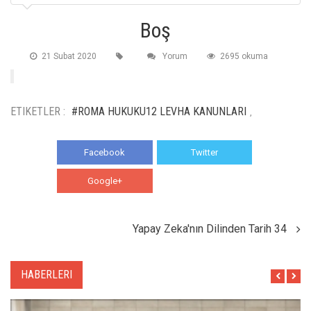
Boş
21 Subat 2020
Yorum
2695 okuma
ETIKETLER :
#ROMA HUKUKU12 LEVHA KANUNLARI
,
Facebook
Twitter
Google+
WhatsApp
Yapay Zeka'nın Dilinden Tarih 34
HABERLERI