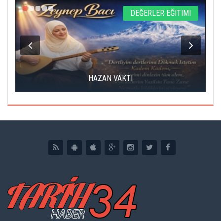
L
DEĞERLER EĞITIMI
HAZAN VAKTI