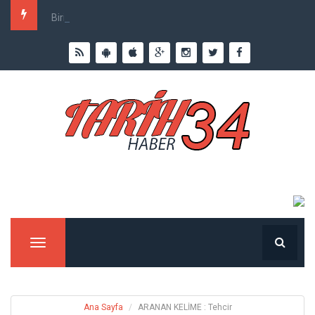
Birinci Dünya Savaşı`nda Ne Kadar İnsan Öldü?
Menu
Ana Sayfa
ARANAN KELİME : Tehcir