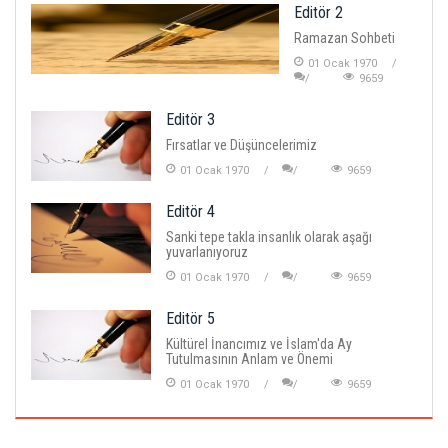
Editör 2
Ramazan Sohbeti
01 Ocak 1970
9659
Editör 3
Fırsatlar ve Düşüncelerimiz
01 Ocak 1970
9659
Editör 4
Sanki tepe takla insanlık olarak aşağı
yuvarlanıyoruz
01 Ocak 1970
9659
Editör 5
Kültürel İnancımız ve İslam'da Ay
Tutulmasının Anlam ve Önemi
01 Ocak 1970
9659