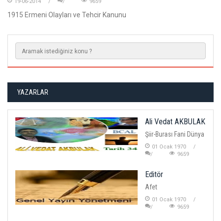
19-06-2014
9659
1915 Ermeni Olayları ve Tehcir Kanunu
YAZARLAR
Ali Vedat AKBULAK
Şiir-Burası Fani Dünya
01 Ocak 1970
9659
Editör
Afet
01 Ocak 1970
9659