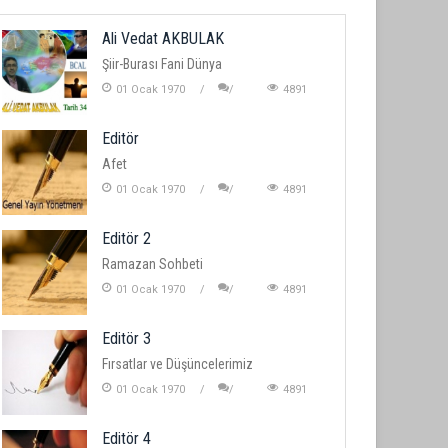
Ali Vedat AKBULAK
Şiir-Burası Fani Dünya
01 Ocak 1970
4891
Editör
Afet
01 Ocak 1970
4891
Editör 2
Ramazan Sohbeti
01 Ocak 1970
4891
Editör 3
Fırsatlar ve Düşüncelerimiz
01 Ocak 1970
4891
Editör 4