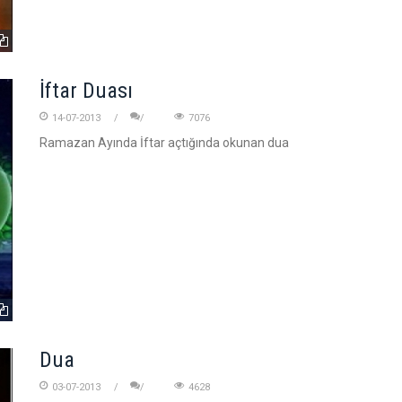
İftar Duası
14-07-2013
7076
Ramazan Ayında İftar açtığında okunan dua
Dua
03-07-2013
4628