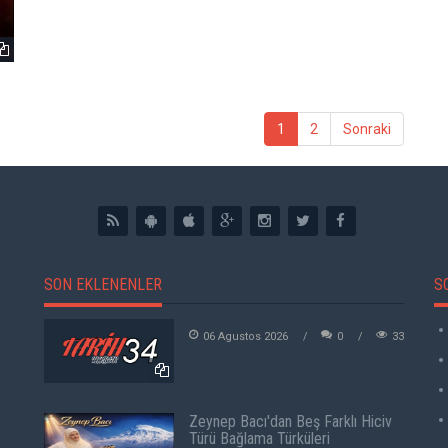
1
2
Sonraki
SON EKLENENLER
S
06 Agustos 2026
0
33
Zeynep Bacı'dan Beş Farklı Hiciv
Türü Bağlama Türküleri