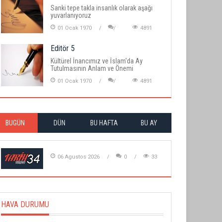
Sanki tepe takla insanlık olarak aşağı
yuvarlanıyoruz
01 Ocak 1970
4891
Editör 5
Kültürel İnancımız ve İslam'da Ay
Tutulmasının Anlam ve Önemi
01 Ocak 1970
4891
BUGÜN
DÜN
BU HAFTA
BU AY
06 Agustos 2026
0
33
HAVA DURUMU