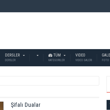
 İnsan Öldü?
DERSLER
TÜM
VIDEO
GALE
DERSLER
KATEGORILER
VIDEO GALERI
FOTO 
Şifalı Dualar