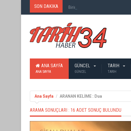
SON DAKIKA
Birinci Dünya Savaşı`nda Ne Kadar
ANA SAYFA
GÜNCEL
TARIH
ANA SAYFA
GÜNCEL
TARIH
Ana Sayfa
ARANAN KELİME : Dua
ARAMA SONUÇLARI :
16 ADET SONUÇ BULUNDU