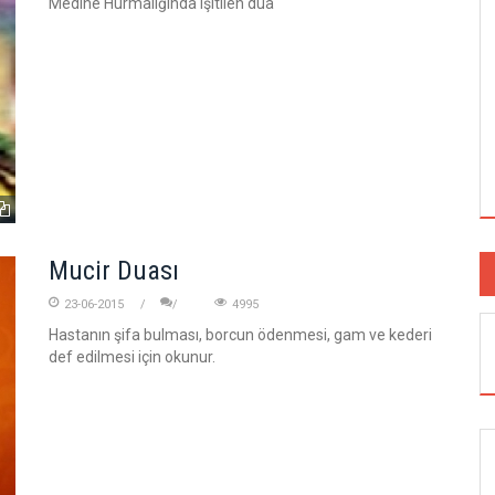
Medine Hurmalığında işitilen dua
Mucir Duası
23-06-2015
4995
Hastanın şifa bulması, borcun ödenmesi, gam ve kederi
def edilmesi için okunur.