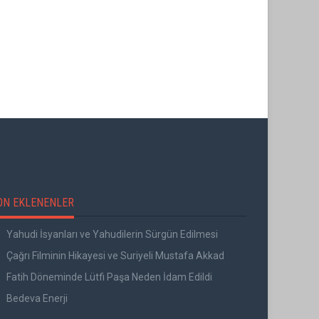
ON EKLENENLER
Yahudi İsyanları ve Yahudilerin Sürgün Edilmesi
Çağrı Filminin Hikayesi ve Suriyeli Mustafa Akkad
Fatih Döneminde Lütfi Paşa Neden İdam Edildi
Bedeva Enerji