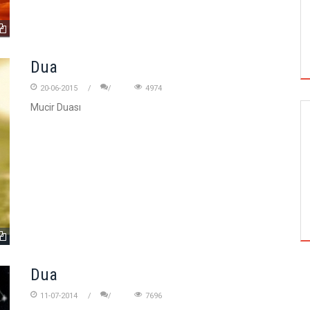
Dua
20-06-2015
4974
Mucir Duası
SIYASI ANALIZ
FATIH DÖNEMINDE LÜTFI PAŞA NEDEN
İDAM EDILDI
Dua
11-07-2014
7696