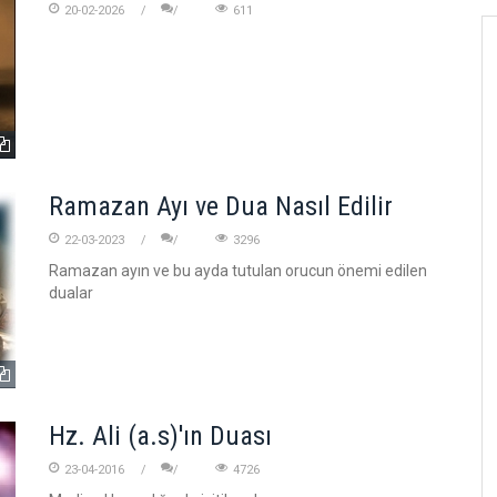
20-02-2026
611
Ramazan Ayı ve Dua Nasıl Edilir
22-03-2023
3296
Ramazan ayın ve bu ayda tutulan orucun önemi edilen
dualar
Hz. Ali (a.s)'ın Duası
23-04-2016
4726